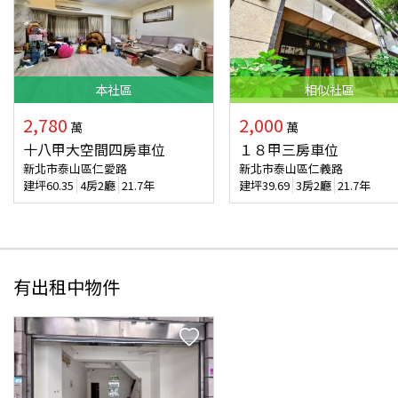
本
社區
相似
社區
2,780
2,000
萬
萬
十八甲大空間四房車位
１８甲三房車位
新北市泰山區仁愛路
新北市泰山區仁義路
建坪
60.35
4房2廳
21.7年
建坪
39.69
3房2廳
21.7年
有出租中物件