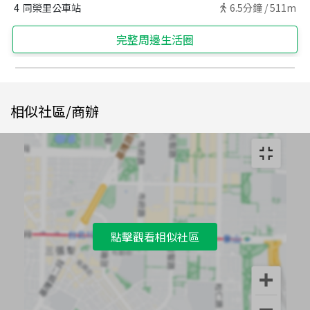
4
同榮里公車站
6.5
分鐘 /
511m
完整周邊生活圈
相似社區/商辦
點擊觀看相似社區