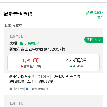
編輯篩選
最新實價登錄
條件
兩年內成交
115
年
04
月
移轉
2
次
大樓
美麗羅浮
新北市泰山區中港西路432號八樓
1,950
萬
42.9
萬/坪
含車位
150
萬
49.49
萬
建坪
45.45
坪
地坪
4.01
坪
有車位
含車位
9.08
坪
3房2廳2衛
21.4
年
8
樓/
13
樓
資料說明
內政部實價登錄
114
年
10
月