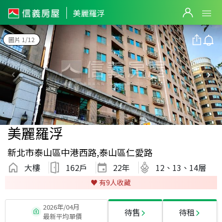
美麗羅浮
圖片 1/12
美麗羅浮
新北市泰山區中港西路,泰山區仁愛路
大樓
162戶
22
年
12、13、14層
♥️ 有
9
人收藏
2026年/04月
待售
待租
最新平均單價