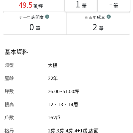
1
-
49.5
筆
筆
萬/坪
詢問度
成交
近一年
近五年
0
2
筆
筆
基本資料
類型
大樓
屋齡
22
年
坪數
26.00~51.00坪
樓高
12、13、14層
戶數
162戶
格局
2房,3房,4房,4+1房,店面