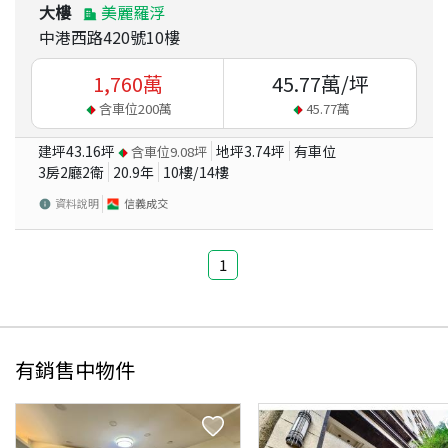
大樓
美麗羅浮
中港西路420號10樓
1,760
萬
45.77
萬/坪
含車位
200
萬
45.77
萬
建坪
43.16
坪
地坪
3.74
坪
有車位
含車位
9.08
坪
3房2廳2衛
20.9
年
10
樓/
14
樓
資料說明
信義成交
1
有銷售中物件