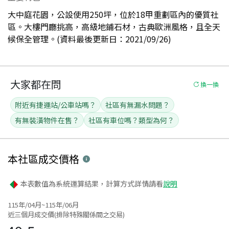
大中庭花園，公設使用250坪，位於18甲重劃區內的優質社
區。大樓門廳挑高，高級地鋪石材，古典歐洲風格，且全天
候保全管理。(資料最後更新日：2021/09/26)
大家都在問
換一換
附近有捷運站/公車站嗎？
社區有無漏水問題？
有無裝潢物件在售？
社區有車位嗎？類型為何？
本社區
成交價格
本表數值為系統運算結果，計算方式詳情請看
說明
115年/04月~115年/06月
近三個月成交價(排除特殊關係間之交易)