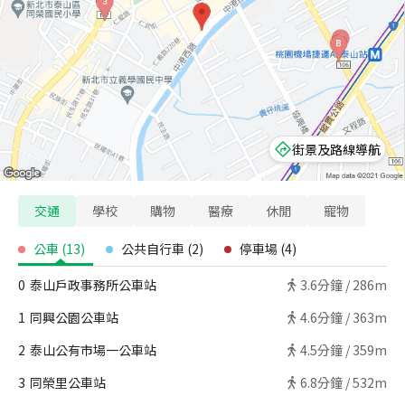
街景及路線導航
交通
學校
購物
醫療
休閒
寵物
公車
(
13
)
公共自行車
(
2
)
停車場
(
4
)
0
泰山戶政事務所公車站
3.6
分鐘 /
286m
1
同興公園公車站
4.6
分鐘 /
363m
2
泰山公有市場一公車站
4.5
分鐘 /
359m
3
同榮里公車站
6.8
分鐘 /
532m