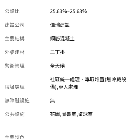
公設比
25.63%~25.63%
建設公司
佳瑞建設
主要結構
鋼筋混凝土
外牆建材
二丁掛
警衛管理
全天候
社區統一處理，專區堆置(無冷藏設
垃圾處理
備),專人處理
無障礙設施
無
公共設施
花園,圖書室,桌球室
主要特色