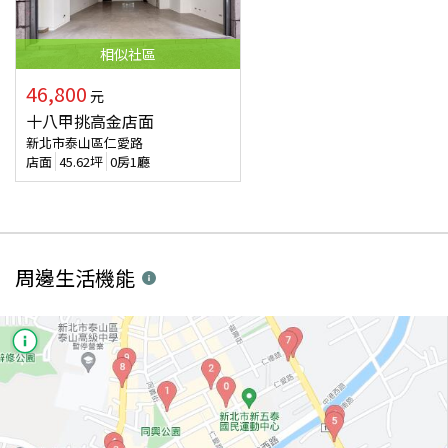
相似
社區
46,800
元
十八甲挑高金店面
新北市泰山區仁愛路
店面
45.62
坪
0房1廳
周邊生活機能