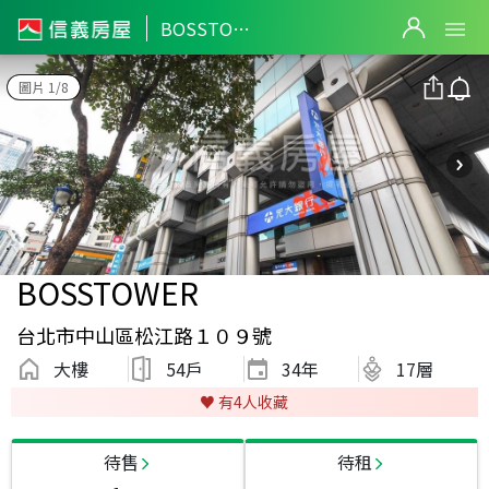
BOSSTOWER
圖片 1/8
BOSSTOWER
台北市中山區松江路１０９號
大樓
54戶
34
年
17層
♥️ 有
4
人收藏
待售
待租