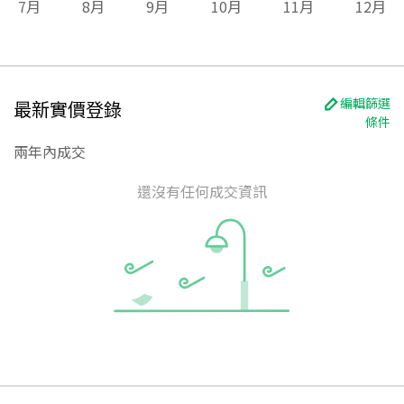
7
月
8
月
9
月
10
月
11
月
12
月
編輯篩選
最新實價登錄
條件
兩年內成交
還沒有任何成交資訊