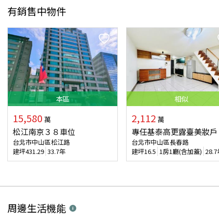
有銷售中物件
本
區
相似
15,580
2,112
萬
萬
松江南京３８車位
專任基泰高更露臺美妝戶
台北市中山區松江路
台北市中山區長春路
建坪
431.29
33.7年
建坪
16.5
1房1廳(含加蓋)
28.
周邊生活機能