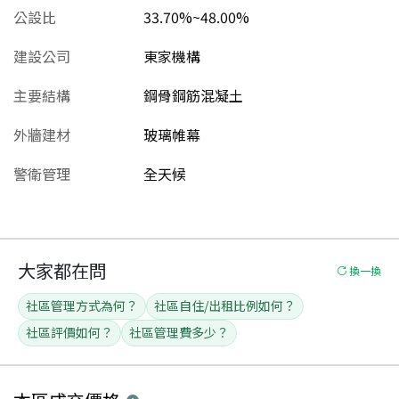
公設比
33.70%~48.00%
建設公司
東家機構
主要結構
鋼骨鋼筋混凝土
外牆建材
玻璃帷幕
警衛管理
全天候
大家都在問
換一換
社區管理方式為何？
社區自住/出租比例如何？
社區評價如何？
社區管理費多少？