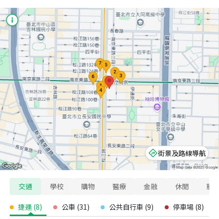
街景及路線導航
交通
學校
購物
醫療
金融
休閒
寵
捷運
(
8
)
公車
(
31
)
公共自行車
(
9
)
停車場
(
8
)