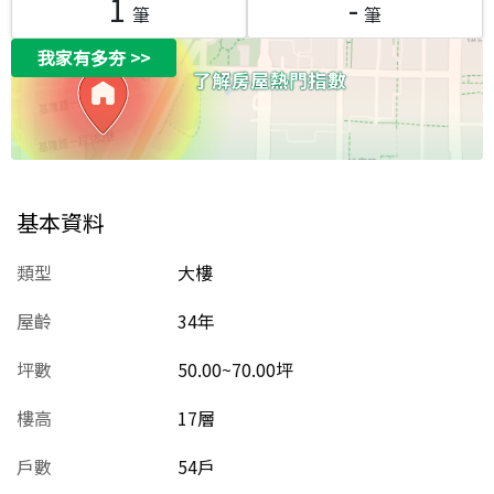
1
-
筆
筆
我家有多夯
>>
基本資料
類型
大樓
屋齡
34
年
坪數
50.00~70.00坪
樓高
17層
戶數
54戶