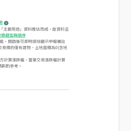
明
之「主要用途」資料推估而成，故資料呈
登錄類型與順序
功能，開啟後可即時排除顯示申報備註
易標的僅有建物、土地面積為0(含地
合方計算漲跌幅，當筆交易漲跌幅計算
請斟酌參考。