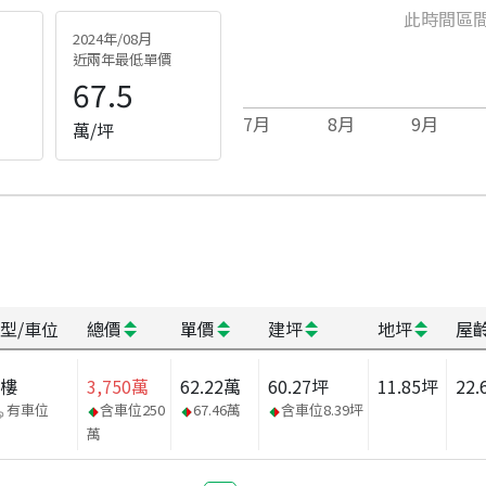
此時間區
2024年/08月
近兩年最低單價
67.5
7
月
8
月
9
月
萬/坪
型/車位
總價
單價
建坪
地坪
屋
大樓
3,750
萬
62.22
萬
60.27
坪
11.85
坪
22.
有車位
含車位
250
67.46
萬
含車位
8.39
坪
萬