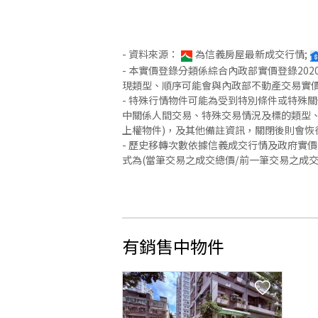
- 資料來源：
為信義房屋最新成交行情;
- 本實價登錄分類係綜合內政部實價登錄2
現類型、順序可能會與內政部不動產交易實
- 特殊行情物件可能為受到特別條件或特殊
中關係人間交易、特殊交易情況及標的類型、
上權物件)，及其他備註資訊，關閉後則會恢
- 歷史移轉次數依據信義成交行情及政府實
式為(當筆交易之成交總價/前一筆交易之成
有銷售中物件