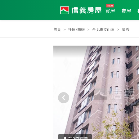
買屋
賣屋
首頁
社區/商辦
台北市文山區
景秀
2022年8月區業績TOP1
2021年12月區業績TOP2
720度環景