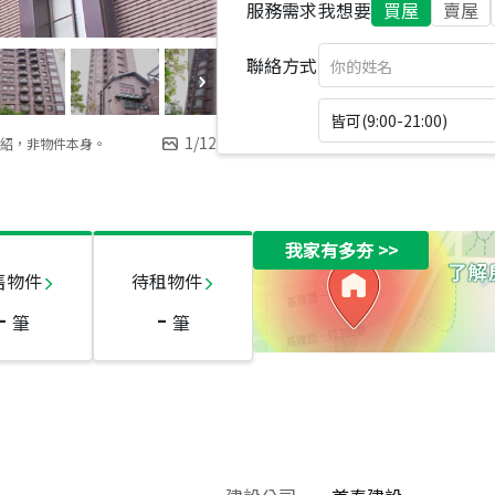
服務需求
我想要
買屋
賣屋
聯絡方式
皆可(9:00-21:00)
1
/
12
紹，非物件本身。
我家有多夯
>>
售物件
待租物件
-
-
筆
筆