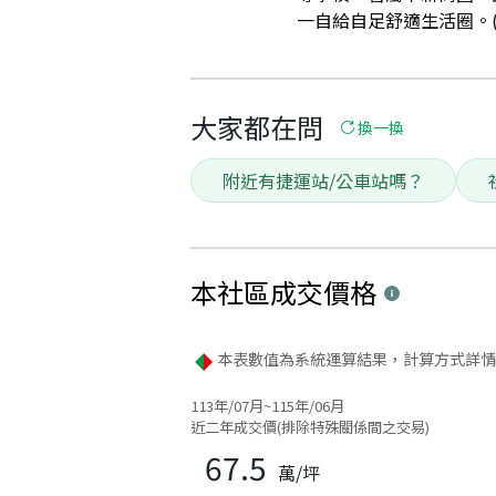
一自給自足舒適生活圈。(資
大家都在問
換一換
附近有捷運站/公車站嗎？
本社區
成交價格
本表數值為系統運算結果，計算方式詳情
113年/07月~115年/06月
近二年成交價(排除特殊關係間之交易)
67.5
萬/坪