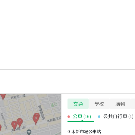
交通
學校
購物
公車
公共自行車
(
16
)
(
1
)
0
木新市場公車站