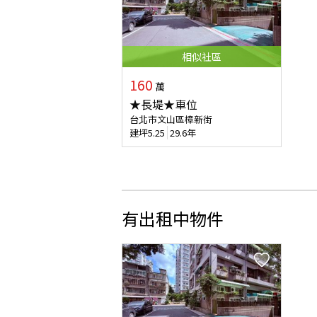
相似
社區
160
萬
★長堤★車位
台北市文山區樟新街
建坪
5.25
29.6年
有出租中物件