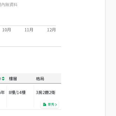
間內無資料
10
月
11
月
12
月
齡
樓層
格局
6
年
8
樓/
14
樓
3房2廳2衛
景秀