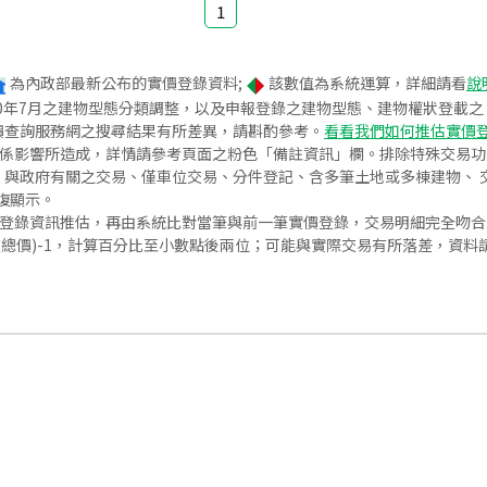
1
為內政部最新公布的實價登錄資料;
該數值為系統運算，詳細請看
說
020年7月之建物型態分類調整，以及申報登錄之建物型態、建物權狀登載
價查詢服務網之搜尋結果有所差異，請斟酌參考。
看看我們如何推估實價
關係影響所造成，詳情請參考頁面之粉色「備註資訊」欄。排除特殊交易
與政府有關之交易、僅車位交易、分件登記、含多筆土地或多棟建物、 交
復顯示。
價登錄資訊推估，再由系統比對當筆與前一筆實價登錄，交易明細完全吻
交總價)-1，計算百分比至小數點後兩位；可能與實際交易有所落差，資料