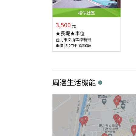
相似
社區
3,500
元
★長堤★車位
台北市文山區樟新街
車位
5.27
坪
0房0廳
周邊生活機能