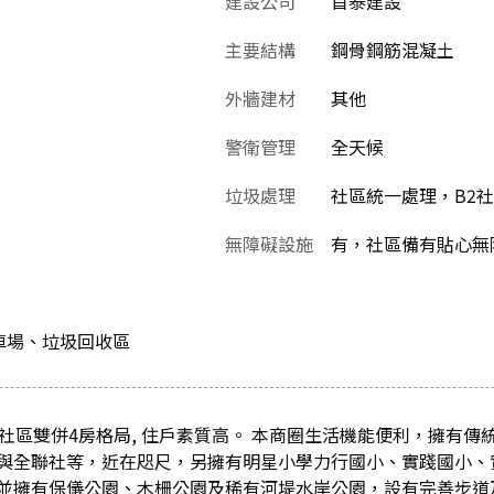
建設公司
首泰建設
主要結構
鋼骨鋼筋混凝土
外牆建材
其他
警衛管理
全天候
垃圾處理
社區統一處理，B2
無障礙設施
有，社區備有貼心無
車場、垃圾回收區
, 社區雙併4房格局, 住戶素質高。 本商圈生活機能便利，擁有
與全聯社等，近在咫尺，另擁有明星小學力行國小、實踐國小、
並擁有保儀公園、木柵公園及稀有河堤水岸公園，設有完善步道