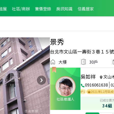
租屋
社區/商辦
實價登錄
房訊知識
信義居家
景秀
台北市文山區一壽街３巷１５號
大樓
30戶
吳如祥
文山
0916061638
0
2024年6月區成件TOP2
2022年8月區成件TOP1
2021年12月區成件TOP
社區維護人
已成交賣
34組