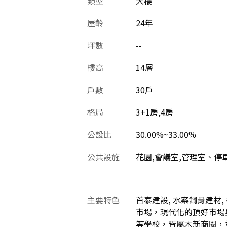
類型
大樓
屋齡
24
年
坪數
--
樓高
14層
戶數
30戶
格局
3+1房,4房
公設比
30.00%~33.00%
公共設施
花園,會議室,管理室、停
主要特色
首泰建設, 水案鋼骨建材
市場，現代化的頂好市場
等學校，皆屬木新商圈，