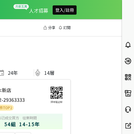
人才招募
登入/註冊
分享
訂閱
24
年
14層
木新店
2-29363333
掃碼電話聊
2
方
已成交買方
從業時間
54組
14-15年