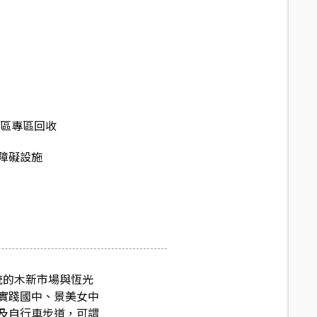
社區專區回收
障礙設施
傳統的木新市場與恆光
實踐國中、景美女中
及自行車步道，可謂