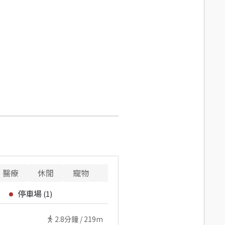
醫療
休閒
寵物
警消
重要設施
停車場
(
1
)
2.8
分鐘 /
219m