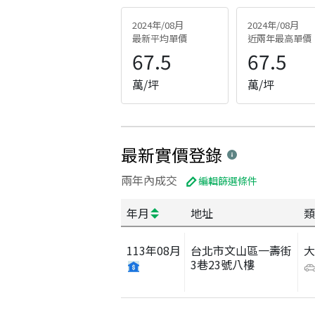
2024年/08月
2024年/08月
最新平均單價
近兩年最高單價
67.5
67.5
萬/坪
萬/坪
最新實價登錄
兩年內成交
編輯篩選條件
年月
地址
類
113
年
08
月
台北市文山區一壽街
3巷23號八樓