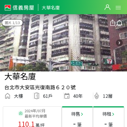
大華名廈
圖片 1/13
大華名廈
台北市大安區光復南路６２０號
大樓
61戶
40
年
12層
2024年/07月
待售
待租
最新平均單價
-
-
110.1
筆
筆
萬/坪