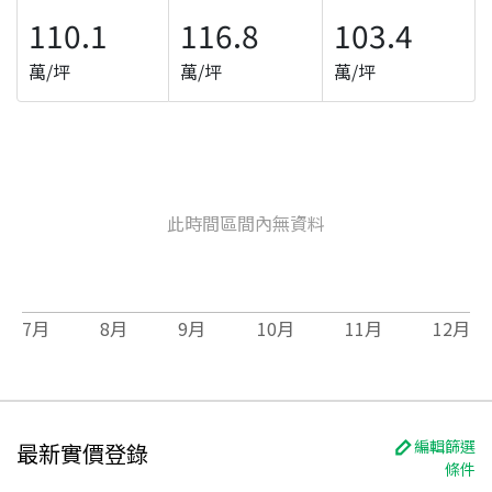
110.1
116.8
103.4
萬/坪
萬/坪
萬/坪
此時間區間內無資料
7
月
8
月
9
月
10
月
11
月
12
月
編輯篩選
最新實價登錄
條件