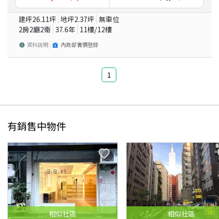
建坪
26.11
坪
地坪
2.37
坪
無車位
2房2廳2衛
37.6
年
11
樓/
12
樓
資料說明
內政部實價登錄
1
有銷售中物件
相似
社區
相似
社區