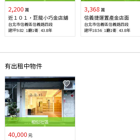
2,200
3,368
萬
萬
近１０１，巨龍小巧金店舖
信義捷運置產金店面
台北市信義區信義路四段
台北市信義區信義路四段
建坪
9.82
1廳1衛
43.8年
建坪
18.56
1廳1衛
43.8年
有出租中物件
相似
社區
40,000
元