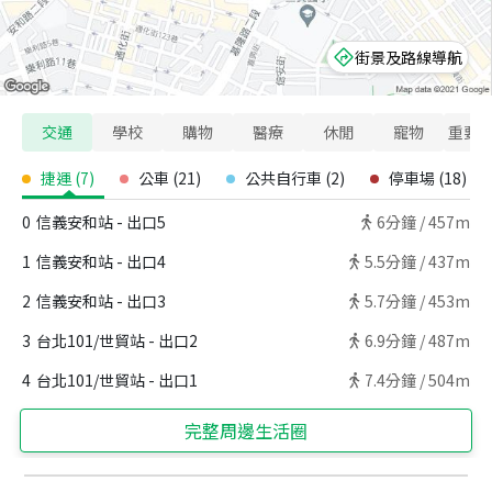
街景及路線導航
交通
學校
購物
醫療
休閒
寵物
重要
捷運
(
7
)
公車
(
21
)
公共自行車
(
2
)
停車場
(
18
)
0
信義安和站 - 出口5
6
分鐘 /
457m
1
信義安和站 - 出口4
5.5
分鐘 /
437m
2
信義安和站 - 出口3
5.7
分鐘 /
453m
3
台北101/世貿站 - 出口2
6.9
分鐘 /
487m
4
台北101/世貿站 - 出口1
7.4
分鐘 /
504m
完整周邊生活圈