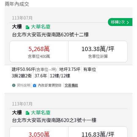
兩年內成交
113
年
07
月
移轉
2
次
大樓
大華名廈
台北市大安區光復南路620號十二樓
5,268
萬
103.38
萬/坪
含車位400萬
含車位計算
建坪
50.96
坪
地坪
3.75
坪
有車位
(含車位
--
坪)
3房2廳2衛
37.6
年
12
樓/
12
樓
資料說明
內政部實價登錄
交易備註
113
年
07
月
大樓
大華名廈
台北市大安區光復南路620之3號十一樓
3,050
萬
116.83
萬/坪