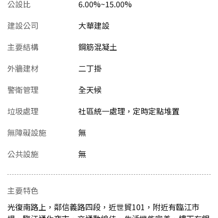
公設比
6.00%~15.00%
建設公司
大華建設
主要結構
鋼筋混凝土
外牆建材
二丁掛
警衛管理
全天候
垃圾處理
社區統一處理，定時定點堆置
無障礙設施
無
公共設施
無
主要特色
光復南路上，鄰信義路四段，近世貿101，附近有臨江市