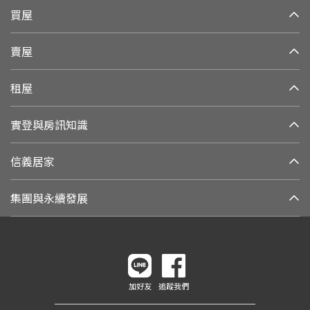
買屋
賣屋
租屋
實登與房訊知識
信義居家
集團與永續發展
加好友
追蹤我們