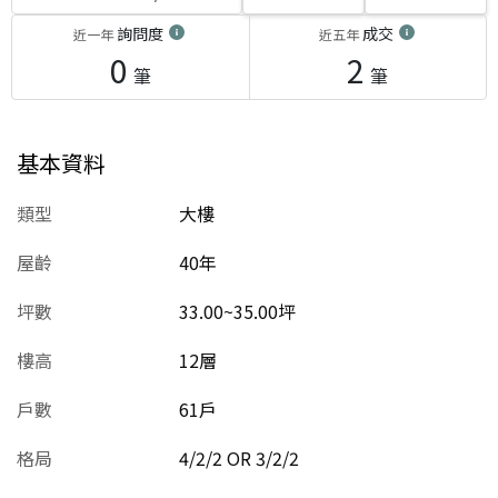
詢問度
成交
近一年
近五年
0
2
筆
筆
基本資料
類型
大樓
屋齡
40
年
坪數
33.00~35.00坪
樓高
12層
戶數
61戶
格局
4/2/2 OR 3/2/2