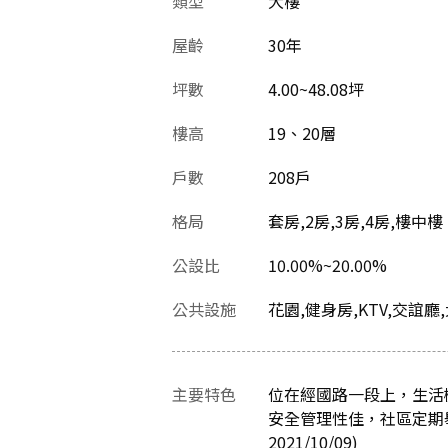
類型
大樓
屋齡
30
年
坪數
4.00~48.08坪
樓高
19、20層
戶數
208戶
格局
套房,2房,3房,4房,樓中樓
公設比
10.00%~20.00%
公共設施
花園,健身房,KTV,交誼
主要特色
位在經國路一段上，生活
安全管理性佳，社區定期
2021/10/09)