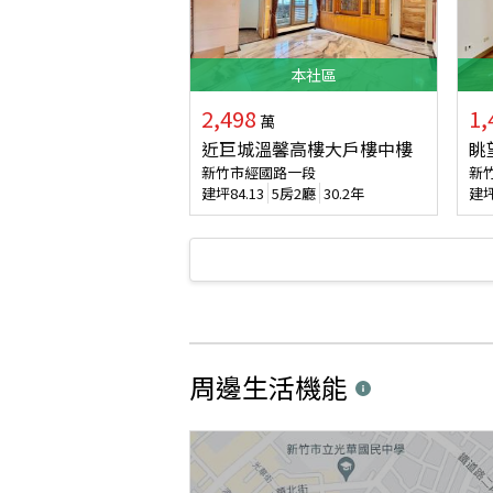
本
社區
2,498
1,
萬
近巨城溫馨高樓大戶樓中樓
眺
新竹市經國路一段
新
建坪
84.13
5房2廳
30.2年
建
周邊生活機能