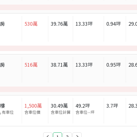
套房
530
萬
39.76
萬
13.33
坪
0.94
坪
29.
套房
516
萬
38.71
萬
13.33
坪
0.95
坪
28.
大樓
1,500
萬
30.49
萬
49.2
坪
3.7
坪
28.
有車位
含車位價
含車位計算
含車位
--
坪
1
2