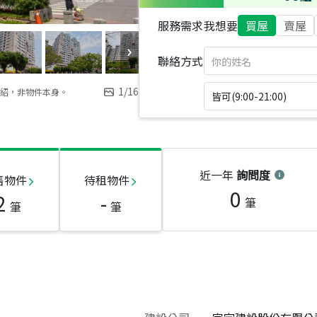
服務需求
我想要
買屋
賣屋
聯絡方式
1
/
16
紹，非物件本身。
皆可(9:00-21:00)
近一年
詢問度
售物件
待租物件
0
2
-
筆
筆
筆