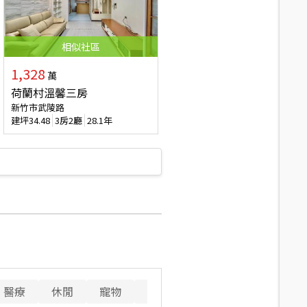
相似
社區
1,328
萬
荷蘭村溫馨三房
新竹市武陵路
建坪
34.48
3房2廳
28.1年
醫療
休閒
寵物
警消
重要設施