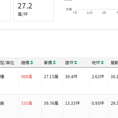
27.2
25萬
萬/坪
7月
11月
3月
型/車位
總價
單價
建坪
地坪
屋
大樓
988
萬
27.15
萬
36.4
坪
2.62
坪
30.
套房
530
萬
39.76
萬
13.33
坪
0.95
坪
29.