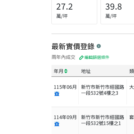
27.2
39.8
萬/坪
萬/坪
最新實價登錄
兩年內成交
編輯篩選條件
年月
地址
類
115
年
06
月
新竹市新竹市經國路
一段532號4樓之3
114
年
09
月
新竹市新竹市經國路
一段532號15樓之1