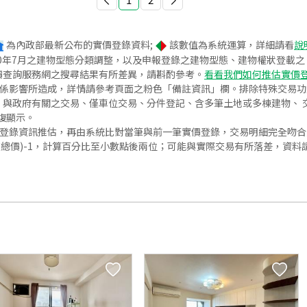
為內政部最新公布的實價登錄資料;
該數值為系統運算，詳細請看
說
020年7月之建物型態分類調整，以及申報登錄之建物型態、建物權狀登載
價查詢服務網之搜尋結果有所差異，請斟酌參考。
看看我們如何推估實價
關係影響所造成，詳情請參考頁面之粉色「備註資訊」欄。排除特殊交易
與政府有關之交易、僅車位交易、分件登記、含多筆土地或多棟建物、 交
復顯示。
價登錄資訊推估，再由系統比對當筆與前一筆實價登錄，交易明細完全吻
交總價)-1，計算百分比至小數點後兩位；可能與實際交易有所落差，資料