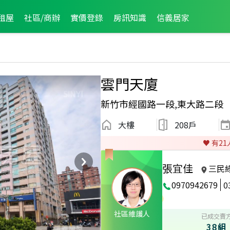
租屋
社區/商辦
實價登錄
房訊知識
信義居家
雲門天廈
新竹市經國路一段,東大路二段
大樓
208戶
♥️ 有
21
張宜佳
三民
0970942679
0
月龍虎榜
2013年3月龍虎榜
2012年12月龍虎榜
社區維護人
已成交賣
38組