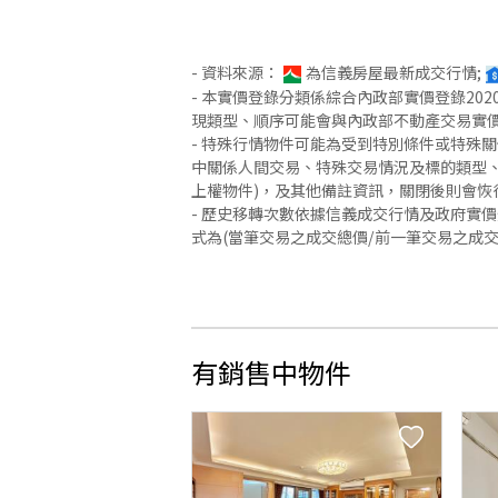
- 資料來源：
為信義房屋最新成交行情;
- 本實價登錄分類係綜合內政部實價登錄2
現類型、順序可能會與內政部不動產交易實
- 特殊行情物件可能為受到特別條件或特殊
中關係人間交易、特殊交易情況及標的類型、
上權物件)，及其他備註資訊，關閉後則會恢
- 歷史移轉次數依據信義成交行情及政府實
式為(當筆交易之成交總價/前一筆交易之成
有銷售中物件