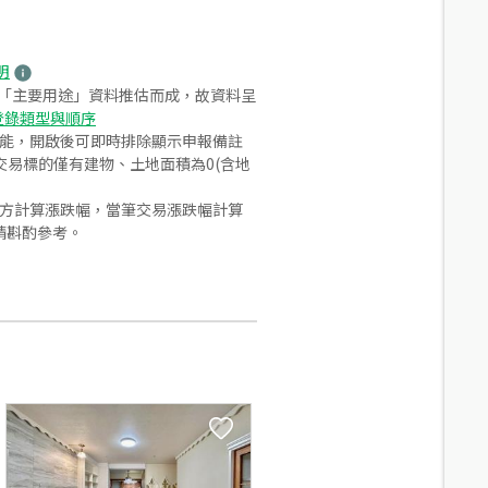
明
之「主要用途」資料推估而成，故資料呈
登錄類型與順序
功能，開啟後可即時排除顯示申報備註
易標的僅有建物、土地面積為0(含地
合方計算漲跌幅，當筆交易漲跌幅計算
請斟酌參考。