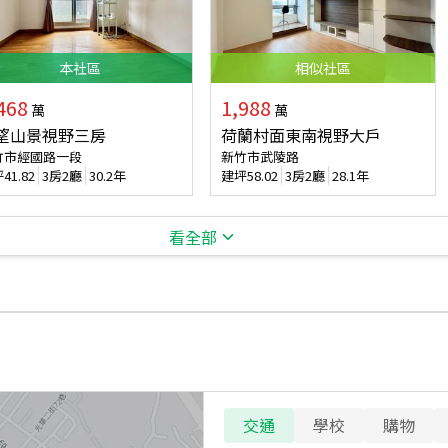
本
社區
相似
社區
468
1,988
萬
萬
望山景視野三房
荷蘭村面東南視野大戶
竹市經國路一段
新竹市武陵路
坪
41.82
3房2廳
30.2年
建坪
58.02
3房2廳
28.1年
看全部
交通
學校
購物