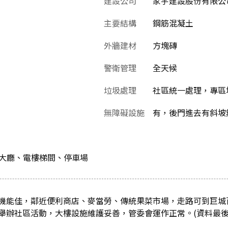
建設公司
家宇建設股份有限公
主要結構
鋼筋混凝土
外牆建材
方塊磚
警衛管理
全天候
垃圾處理
社區統一處理，專區堆
無障礙設施
有，後門進去有斜坡
廳,大廳、電樓梯間、停車場
機能佳，鄰近便利商店、麥當勞、傳統果菜市場，走路可到巨城
舉辦社區活動，大樓設施維護妥善，管委會運作正常。(資料最