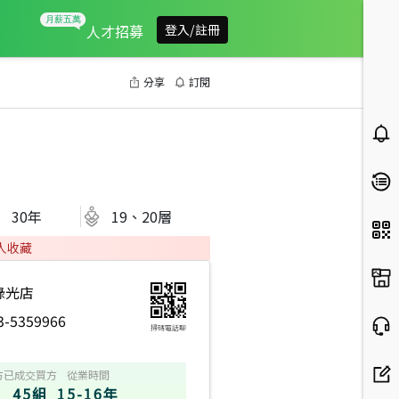
人才招募
登入/註冊
分享
訂閱
30
年
19、20層
人收藏
綠光店
3-5359966
掃碼電話聊
方
已成交買方
從業時間
45組
15-16年