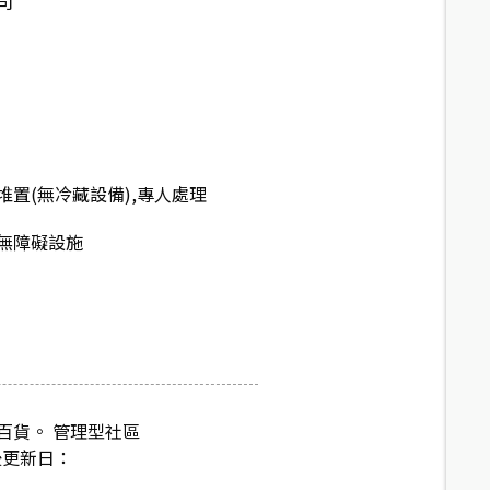
司
置(無冷藏設備),專人處理
無障礙設施
百貨。 管理型社區
後更新日：