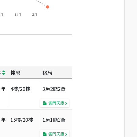
7月
11月
3月
齡
樓層
格局
1
年
4
樓/
20
樓
3房2廳2衛
雲門天廈
3
年
15
樓/
20
樓
1房1廳1衛
雲門天廈