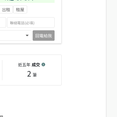
出租
租屋
回電給我
近五年
成交
2
筆