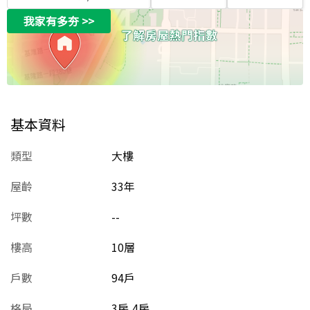
我家有多夯
>>
基本資料
類型
大樓
屋齡
33
年
坪數
--
樓高
10層
戶數
94戶
格局
3房,4房