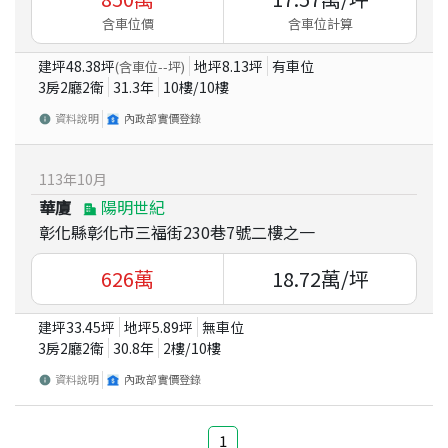
含車位價
含車位計算
建坪
48.38
坪
地坪
8.13
坪
有車位
(含車位
--
坪)
3房2廳2衛
31.3
年
10
樓/
10
樓
資料說明
內政部實價登錄
113
年
10
月
華廈
陽明世紀
彰化縣彰化市三福街230巷7號二樓之一
626
萬
18.72
萬/坪
建坪
33.45
坪
地坪
5.89
坪
無車位
3房2廳2衛
30.8
年
2
樓/
10
樓
資料說明
內政部實價登錄
1