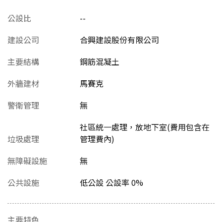
公設比
--
建設公司
合興建設股份有限公司
主要結構
鋼筋混凝土
外牆建材
馬賽克
警衛管理
無
社區統一處理，放地下室(費用包含在
垃圾處理
管理費內)
無障礙設施
無
公共設施
低公設 公設率 0%
主要特色