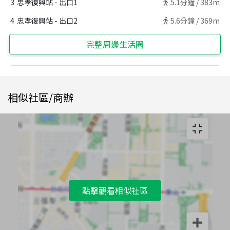
3
忠孝復興站 - 出口1
5.1
分鐘 /
383m
4
忠孝復興站 - 出口2
5.6
分鐘 /
369m
完整周邊生活圈
相似社區/商辦
點擊觀看相似社區