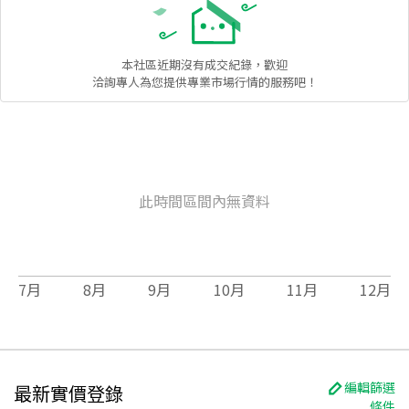
本社區
近期沒有成交紀錄，歡迎
洽詢專人為您提供專業市場行情的服務吧！
此時間區間內無資料
7
月
8
月
9
月
10
月
11
月
12
月
編輯篩選
最新實價登錄
條件