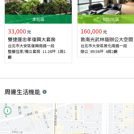
本
社區
相似
社區
33,000
160,000
元
元
雙捷運忠孝復興大套房
敦南光武林蔭辦公大空間
台北市大安區復興南路一段
台北市大安區敦化南路一段
整層住家/獨立套房
11.28
坪
1房1
辦公
89.56
坪
4房2廳
廳
周邊生活機能