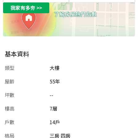
我家有多夯
>>
基本資料
類型
大樓
屋齡
55
年
坪數
--
樓高
7層
戶數
14戶
格局
三房 四房