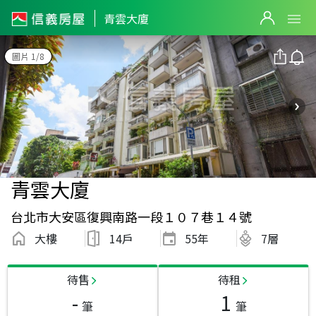
青雲大廈
圖片 1/8
青雲大廈
台北市大安區復興南路一段１０７巷１４號
大樓
14戶
55
年
7層
待售
待租
-
1
筆
筆