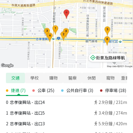
街景及路線導航
交通
學校
購物
醫療
休閒
寵物
重要
捷運
(
7
)
公車
(
25
)
公共自行車
(
3
)
停車場
(
18
)
0
忠孝復興站 - 出口4
2.9
分鐘 /
231m
1
忠孝復興站 - 出口5
3.4
分鐘 /
274m
2
忠孝復興站 - 出口3
5.9
分鐘 /
420m