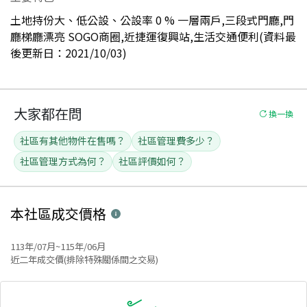
土地持份大、低公設、公設率 0 % 一層兩戶,三段式門廳,門
廳梯廳漂亮 SOGO商圈,近捷運復興站,生活交通便利(資料最
後更新日：2021/10/03)
大家都在問
換一換
社區有其他物件在售嗎？
社區管理費多少？
社區管理方式為何？
社區評價如何？
本社區
成交價格
113年/07月~115年/06月
近二年成交價(排除特殊關係間之交易)