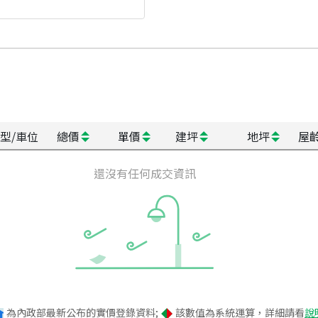
型/車位
總價
單價
建坪
地坪
屋
還沒有任何成交資訊
為內政部最新公布的實價登錄資料;
該數值為系統運算，詳細請看
說