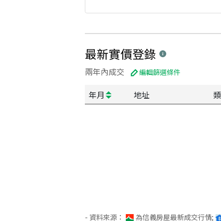
最新實價登錄
兩年內成交
編輯篩選條件
年月
地址
類
- 資料來源：
為信義房屋最新成交行情;