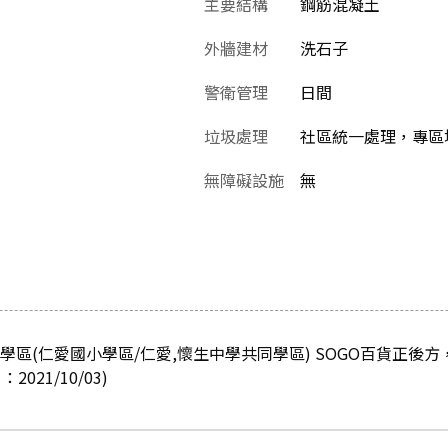
主要結構
鋼筋混凝土
外牆建材
洗石子
警衛管理
日間
垃圾處理
社區統一處理，專區堆
無障礙設施
無
學區(仁愛國小學區/仁愛,懷生中學共同學區) SOGO百貨正後
21/10/03)