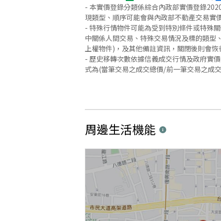
- 本實價登錄分類係綜合內政部實價登錄2
現類型、順序可能會與內政部不動產交易實
- 特殊行情物件可能為受到特別條件或特殊
中關係人間交易、特殊交易情況及標的類型、
上權物件)，及其他備註資訊，關閉後則會恢
- 歷史移轉次數依據信義成交行情及政府實
式為(當筆交易之成交總價/前一筆交易之成
周邊生活機能