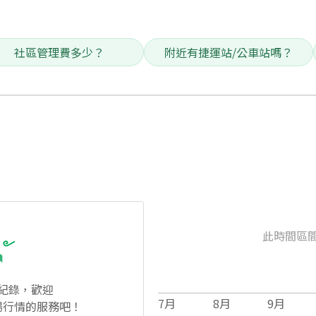
社區管理費多少？
附近有捷運站/公車站嗎？
此時間區
紀錄，歡迎
7
月
8
月
9
月
場行情的服務吧！