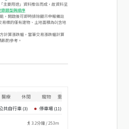
之「主要用途」資料推估而成，故資料呈
登錄類型與順序
功能，開啟後可即時排除顯示申報備註
易標的僅有建物、土地面積為0(含地
合方計算漲跌幅，當筆交易漲跌幅計算
請斟酌參考。
醫療
休閒
寵物
重要設施
公共自行車
停車場
(
3
)
(
11
)
3.2
分鐘 /
253m