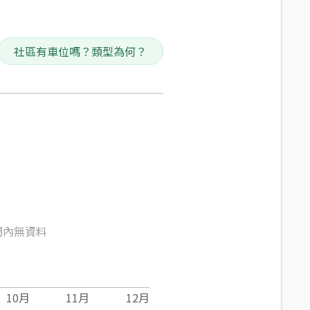
社區有車位嗎？類型為何？
間內無資料
10
月
11
月
12
月