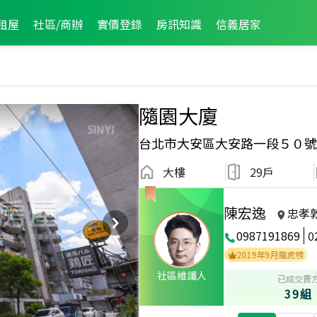
租屋
社區/商辦
實價登錄
房訊知識
信義居家
隨園大廈
台北市大安區大安路一段５０號
大樓
29戶
陳宏逸
忠孝
0987191869
0
經紀人員
2022年5月龍虎榜
2021年7月龍虎榜
2019年9月龍虎榜
社區維護人
已成交賣
39組