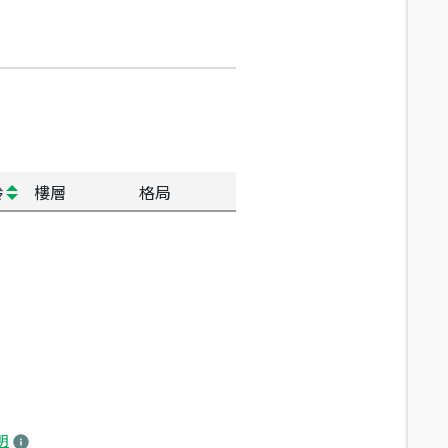
齡
樓層
格局
明