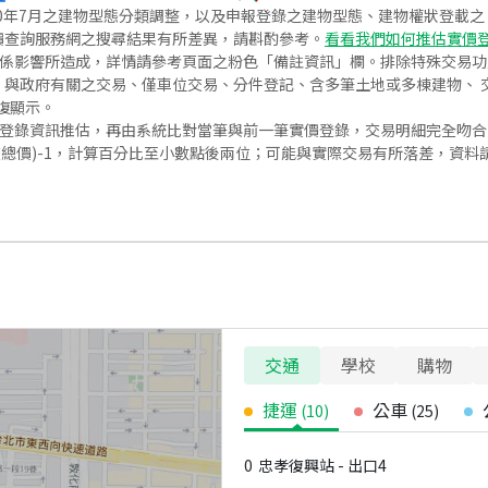
020年7月之建物型態分類調整，以及申報登錄之建物型態、建物權狀登載
價查詢服務網之搜尋結果有所差異，請斟酌參考。
看看我們如何推估實價
關係影響所造成，詳情請參考頁面之粉色「備註資訊」欄。排除特殊交易
與政府有關之交易、僅車位交易、分件登記、含多筆土地或多棟建物、 交
復顯示。
價登錄資訊推估，再由系統比對當筆與前一筆實價登錄，交易明細完全吻
交總價)-1，計算百分比至小數點後兩位；可能與實際交易有所落差，資料
交通
學校
購物
捷運
公車
(
10
)
(
25
)
0
忠孝復興站 - 出口4