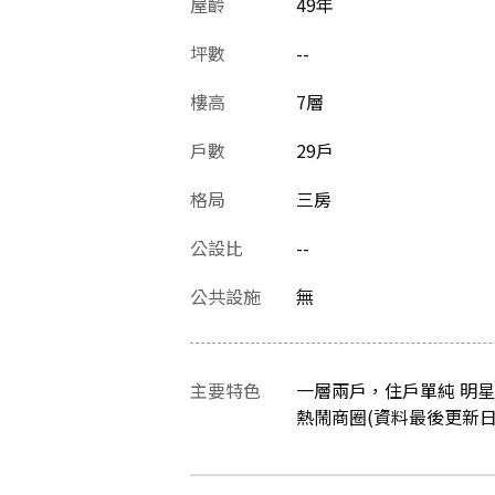
屋齡
49
年
坪數
--
樓高
7層
戶數
29戶
格局
三房
公設比
--
公共設施
無
主要特色
一層兩戶，住戶單純 明星
熱鬧商圈(資料最後更新日：20