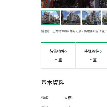
請注意，上方物件照片如有街景，為物件附近環境介
待售物件
待租物件
-
-
筆
筆
基本資料
類型
大樓