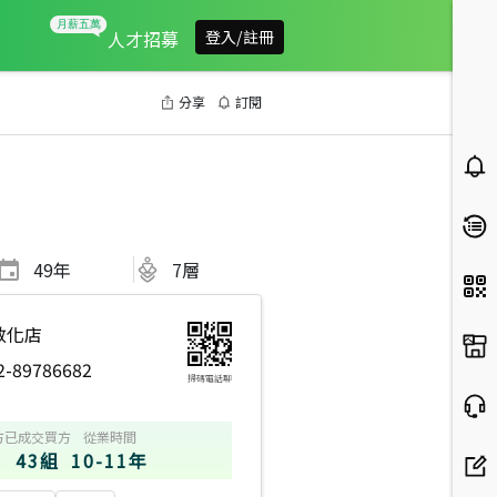
人才招募
登入/註冊
分享
訂閱
49
年
7層
敦化店
2-89786682
掃碼電話聊
方
已成交買方
從業時間
43組
10-11年