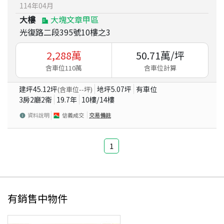
114
年
04
月
大樓
大塊文章甲區
光復路二段395號10樓之3
2,288
萬
50.71
萬/坪
含車位110萬
含車位計算
建坪
45.12
坪
地坪
5.07
坪
有車位
(含車位
--
坪)
3房2廳2衛
19.7
年
10
樓/
14
樓
資料說明
信義成交
交易備註
1
有銷售中物件