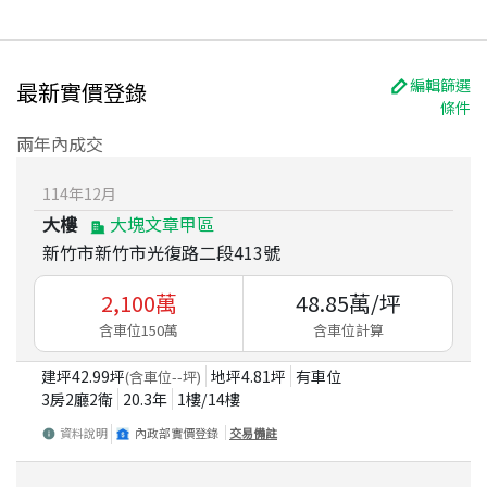
編輯篩選
最新實價登錄
條件
兩年內成交
114
年
12
月
大樓
大塊文章甲區
新竹市新竹市光復路二段413號
2,100
萬
48.85
萬/坪
含車位150萬
含車位計算
建坪
42.99
坪
地坪
4.81
坪
有車位
(含車位
--
坪)
3房2廳2衛
20.3
年
1
樓/
14
樓
資料說明
內政部實價登錄
交易備註