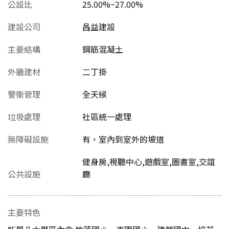
公設比
25.00%~27.00%
建設公司
昌益建設
主要結構
鋼筋混凝土
外牆建材
二丁掛
警衛管理
全天候
垃圾處理
社區統一處理
無障礙設施
有，室內到室外的坡道
健身房,視聽中心,遊戲室,圖書室,交誼
公共設施
廳
主要特色