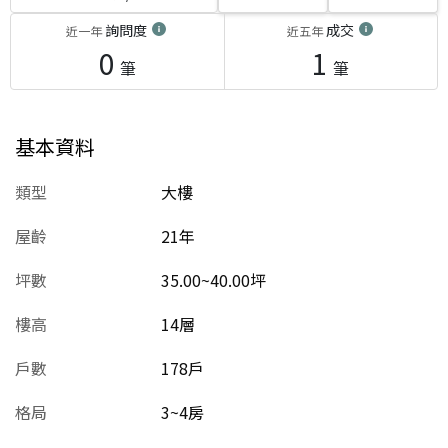
詢問度
成交
近一年
近五年
0
1
筆
筆
基本資料
類型
大樓
屋齡
21
年
坪數
35.00~40.00坪
樓高
14層
戶數
178戶
格局
3~4房