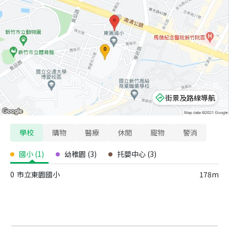
街景及路線導航
學校
購物
醫療
休閒
寵物
警消
國小
(
1
)
幼稚園
(
3
)
托嬰中心
(
3
)
0
市立東園國小
178m