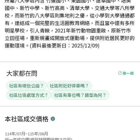
所屬八大學區內含 竹蓮國小、東園國小、建華國中、培英
國中、新竹中學、新竹高商、清華大學、交通大學等八所學
校，而新竹的八大學區則集地利之優，從小學到大學通通都
有，連結成一個完整的生活圈教育網絡，而且當中還有多所
明星學校，引人青睞，2021年新竹動物園重啟，原新竹市
立田徑場，重新規畫成開放式運動場，提供附近居民更好的
運動環境。(資料最後更新日：2025/12/09)
大家都在問
換一換
社區有哪些公設？
社區附近好停車嗎？
社區垃圾處理方式？
社區有車位嗎？類型為何？
本社區
成交價格
114年/07月~115年/06月
近一年成交價(排除特殊關係間之交易)