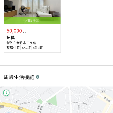
相似
社區
50,000
元
拓樸
新竹市新竹市三民路
整層住家
72.2
坪
4房2廳
周邊生活機能