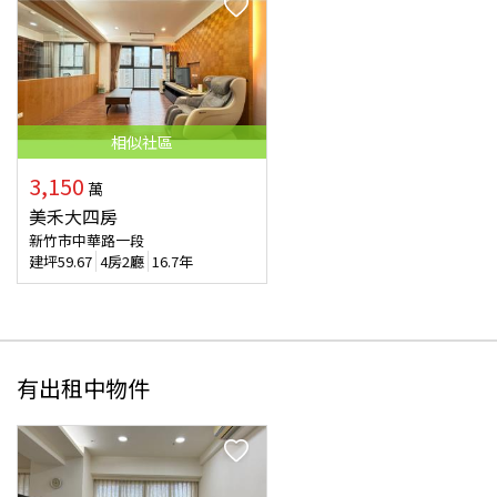
相似
社區
3,150
萬
美禾大四房
新竹市中華路一段
建坪
59.67
4房2廳
16.7年
有出租中物件