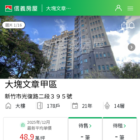
大塊文章甲區
圖片 1/16
大塊文章甲區
新竹市光復路二段３９５號
大樓
178戶
21
年
14層
2025年/12月
待售
待租
最新平均單價
-
-
48.9
筆
筆
萬/坪