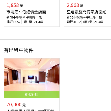
1,858
2,968
萬
萬
市場旁～低總價金店面
皇翔凱旋門傳家店面貳
新北市板橋區中山路二段
新北市板橋區中山路二段
建坪
15.52
1廳1衛
21.4年
建坪
31.12
1廳1衛
21.4年
有出租中物件
相似
社區
70,000
元