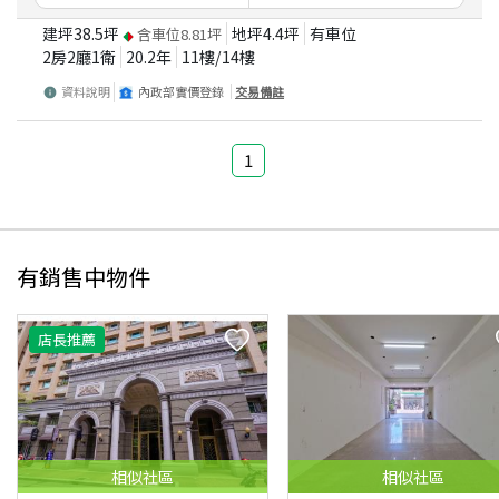
建坪
38.5
坪
地坪
4.4
坪
有車位
含車位
8.81
坪
2房2廳1衛
20.2
年
11
樓/
14
樓
資料說明
內政部實價登錄
交易備註
1
有銷售中物件
店長推薦
相似
社區
相似
社區