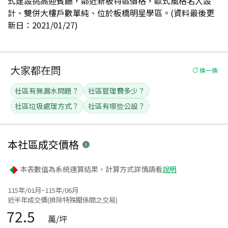
式建設挑高迎賓廳，鄰近新板特區價格，歐式風格名人設
計、雙併大樓戶數單純、位於板橋明星學區。(資料最後更
新日：2021/01/27)
大家都在問
換一換
社區有無漏水問題？
社區管理費多少？
社區垃圾處理方式？
社區有哪些公設？
本社區
成交價格
本表數值為系統運算結果，計算方式詳情請看
說明
115年/01月~115年/06月
近半年成交價(排除特殊關係間之交易)
72.5
萬/坪