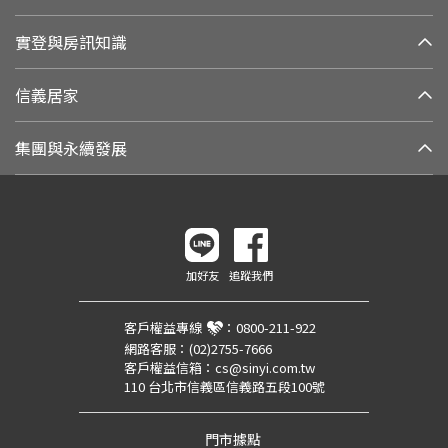
實登與房訊知識
信義居家
集團與永續發展
加好友
追蹤我們
客戶權益專線
：
0800-211-922
網路客服：
(02)2755-7666
客戶權益信箱：
cs@sinyi.com.tw
110 台北市信義區信義路五段100號
門市據點