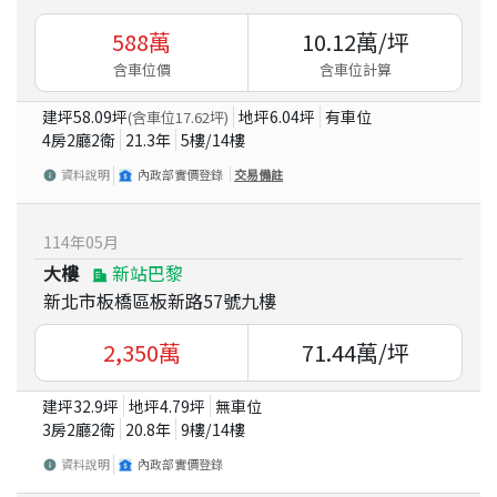
588
萬
10.12
萬/坪
含車位價
含車位計算
建坪
58.09
坪
地坪
6.04
坪
有車位
(含車位
17.62
坪)
4房2廳2衛
21.3
年
5
樓/
14
樓
資料說明
內政部實價登錄
交易備註
114
年
05
月
大樓
新站巴黎
新北市板橋區板新路57號九樓
2,350
萬
71.44
萬/坪
建坪
32.9
坪
地坪
4.79
坪
無車位
3房2廳2衛
20.8
年
9
樓/
14
樓
資料說明
內政部實價登錄