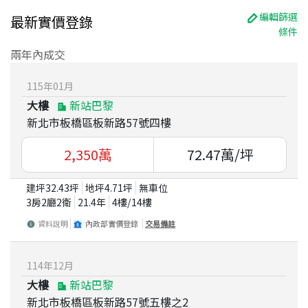
編輯篩選
最新實價登錄
條件
兩年內成交
115
年
01
月
大樓
新站巴黎
新北市板橋區板新路57號四樓
2,350
萬
72.47
萬/坪
建坪
32.43
坪
地坪
4.71
坪
無車位
3房2廳2衛
21.4
年
4
樓/
14
樓
資料說明
內政部實價登錄
交易備註
114
年
12
月
大樓
新站巴黎
新北市板橋區板新路57號五樓之2