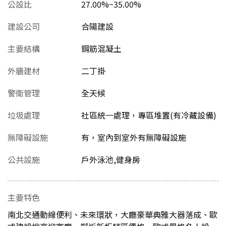
公設比
27.00%~35.00%
建設公司
合陽建設
主要結構
鋼筋混凝土
外牆建材
二丁掛
警衛管理
全天候
垃圾處理
社區統一處理，專區堆置(有冷藏設備)
無障礙設施
有，室內到室外有無障礙設施
公共設施
戶外泳池,健身房
主要特色
南北交通動線便利、未來環狀，大廳豪華典雅大器落成、歐