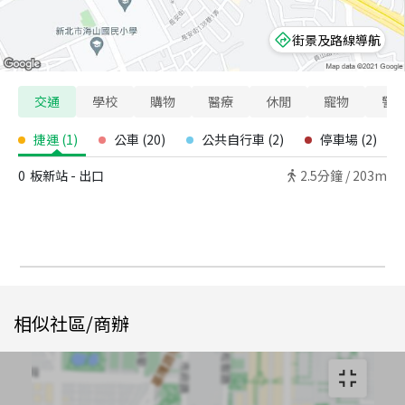
街景及路線導航
交通
學校
購物
醫療
休閒
寵物
警
捷運
(
1
)
公車
(
20
)
公共自行車
(
2
)
停車場
(
2
)
0
板新站 - 出口
2.5
分鐘 /
203m
相似社區/商辦