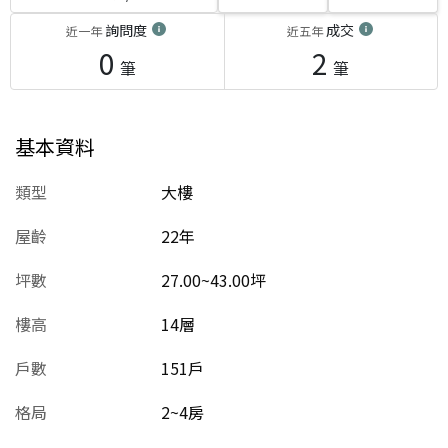
詢問度
成交
近一年
近五年
0
2
筆
筆
基本資料
類型
大樓
屋齡
22
年
坪數
27.00~43.00坪
樓高
14層
戶數
151戶
格局
2~4房