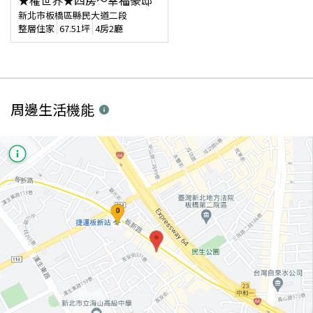
★權世界★四房～幸福豪邸
新北市板橋區縣民大道二段
整層住家
67.51
坪
4房2廳
周邊生活機能