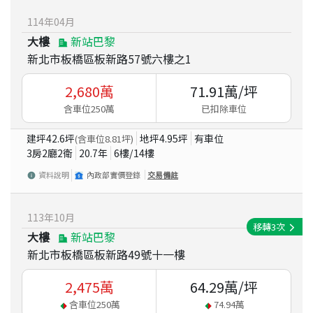
114
年
04
月
大樓
新站巴黎
新北市板橋區板新路57號六樓之1
2,680
萬
71.91
萬/坪
含車位250萬
已扣除車位
建坪
42.6
坪
地坪
4.95
坪
有車位
(含車位
8.81
坪)
3房2廳2衛
20.7
年
6
樓/
14
樓
資料說明
內政部實價登錄
交易備註
113
年
10
月
移轉
3
次
大樓
新站巴黎
新北市板橋區板新路49號十一樓
2,475
萬
64.29
萬/坪
含車位
250
萬
74.94
萬