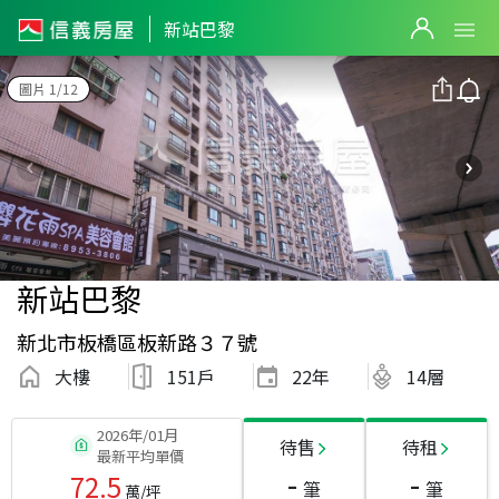
新站巴黎
圖片 1/12
新站巴黎
新北市板橋區板新路３７號
大樓
151戶
22
年
14層
2026年/01月
待售
待租
最新平均單價
-
-
72.5
筆
筆
萬/坪