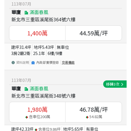
113
年
07
月
華廈
滿面春風
新北市三重區溪尾街364號六樓
1,400
萬
44.59
萬/坪
建坪
31.4
坪
地坪
5.43
坪
無車位
3房2廳2衛
25.1
年
6
樓/
9
樓
資料說明
內政部實價登錄
交易備註
113
年
07
月
移轉
3
次
華廈
滿面春風
新北市三重區溪尾街348號六樓
1,980
萬
46.78
萬/坪
含車位
200
萬
54.82
萬
建坪
42.33
坪
地坪
5.65
坪
有車位
含車位
9.86
坪