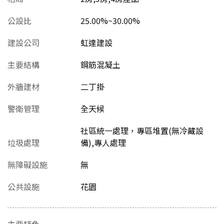
公設比
25.00%~30.00%
建設公司
虹達建設
主要結構
鋼筋混凝土
外牆建材
二丁掛
警衛管理
全天候
社區統一處理，專區堆置(無冷藏設
垃圾處理
備),專人處理
無障礙設施
無
公共設施
花園
主要特色