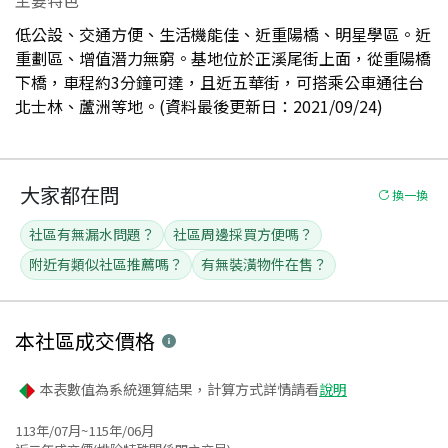
低公設、交通方便、生活機能佳、近重陽橋、明星學區。近
重劃區、增值潛力無窮。基地位於正溪尾街上面，從重陽橋
下橋，車程約3分鐘可達，且近五華街，可搭乘公車通往台
北士林、蘆洲等地。(資料最後更新日：2021/09/24)
大家都在問
換一換
社區有無漏水問題？
社區周邊採買方便嗎？
附近有類似社區推薦嗎？
有無裝潢物件在售？
本社區
成交價格
本表數值為系統運算結果，計算方式詳情請看
說明
113年/07月~115年/06月