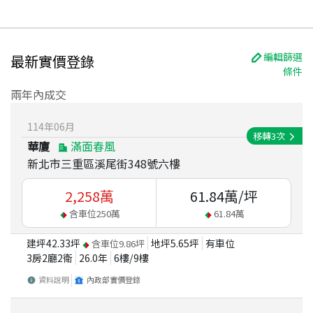
編輯篩選
最新實價登錄
條件
兩年內成交
114
年
06
月
移轉
3
次
華廈
滿面春風
新北市三重區溪尾街348號六樓
2,258
萬
61.84
萬/坪
含車位
250
萬
61.84
萬
建坪
42.33
坪
地坪
5.65
坪
有車位
含車位
9.86
坪
3房2廳2衛
26.0
年
6
樓/
9
樓
資料說明
內政部實價登錄