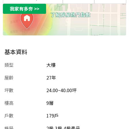
我家有多夯
>>
基本資料
類型
大樓
屋齡
27
年
坪數
24.00~40.00坪
樓高
9層
戶數
179戶
格局
2房,3房,4房產品