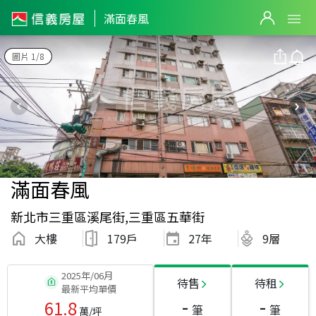
滿面春風
圖片 1/8
滿面春風
新北市三重區溪尾街,三重區五華街
大樓
179戶
27
年
9層
2025年/06月
待售
待租
最新平均單價
-
-
61.8
筆
筆
萬/坪