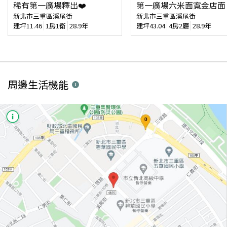
稀有第一廣場釋出❤️
第一廣場六米面寬金店面
新北市三重區溪尾街
新北市三重區溪尾街
建坪
11.46
1房1衛
28.9年
建坪
43.04
4房2廳
28.9年
周邊生活機能