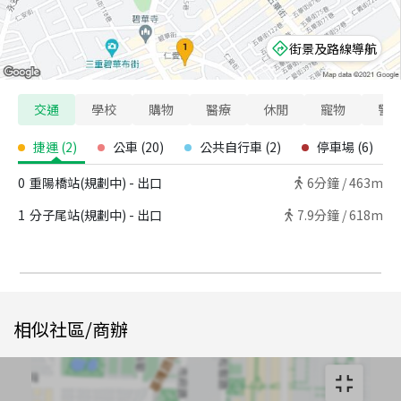
街景及路線導航
交通
學校
購物
醫療
休閒
寵物
警
捷運
(
2
)
公車
(
20
)
公共自行車
(
2
)
停車場
(
6
)
0
重陽橋站(規劃中) - 出口
6
分鐘 /
463m
1
分子尾站(規劃中) - 出口
7.9
分鐘 /
618m
相似社區/商辦