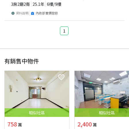
3房2廳2衛
25.1
年
6
樓/
9
樓
資料說明
內政部實價登錄
1
有銷售中物件
相似
社區
相似
社區
758
2,400
萬
萬