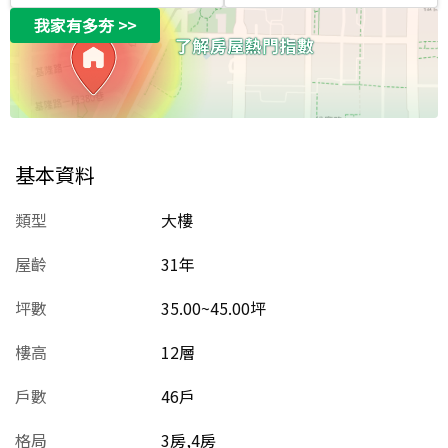
我家有多夯
>>
基本資料
類型
大樓
屋齡
31
年
坪數
35.00~45.00坪
樓高
12層
戶數
46戶
格局
3房,4房