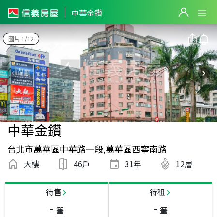
中華金鑽
圖片 1/12
中華金鑽
台北市萬華區中華路一段,萬華區西寧南路
大樓
46戶
31
年
12層
待售
待租
-
-
筆
筆