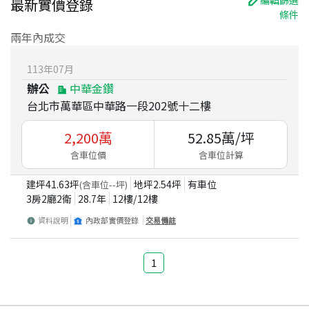
最新實價登錄
條件
兩年內成交
113
年
07
月
辦公
中華金鑽
台北市萬華區中華路一段202號十二樓
2,200
萬
52.85
萬/坪
含車位價
含車位計算
建坪
41.63
坪
地坪
2.54
坪
有車位
(含車位
--
坪)
3房2廳2衛
28.7
年
12
樓/
12
樓
資料說明
內政部實價登錄
交易備註
1