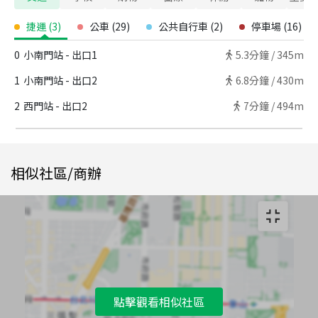
捷運
(
3
)
公車
(
29
)
公共自行車
(
2
)
停車場
(
16
)
0
小南門站 - 出口1
5.3
分鐘 /
345m
1
小南門站 - 出口2
6.8
分鐘 /
430m
2
西門站 - 出口2
7
分鐘 /
494m
相似社區/商辦
點擊觀看相似社區