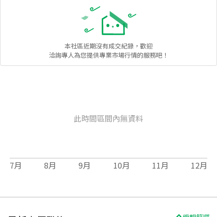
本社區
近期沒有成交紀錄，歡迎
洽詢專人為您提供專業市場行情的服務吧！
此時間區間內無資料
7
月
8
月
9
月
10
月
11
月
12
月
編輯篩選