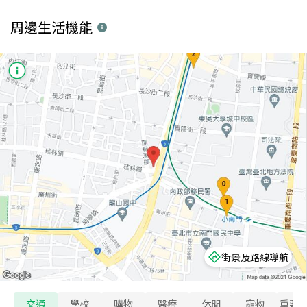
周邊生活機能
街景及路線導航
交通
學校
購物
醫療
休閒
寵物
重要