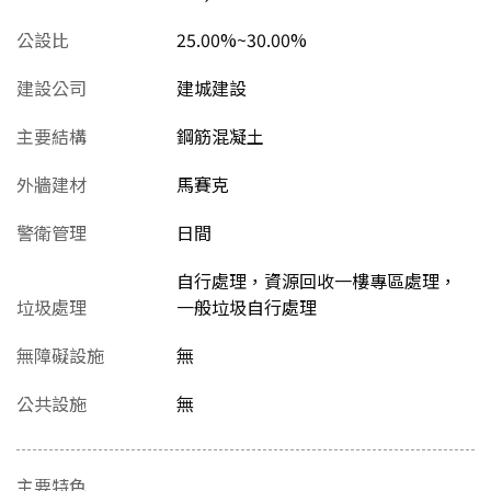
公設比
25.00%~30.00%
建設公司
建城建設
主要結構
鋼筋混凝土
外牆建材
馬賽克
警衛管理
日間
自行處理，資源回收一樓專區處理，
垃圾處理
一般垃圾自行處理
無障礙設施
無
公共設施
無
主要特色