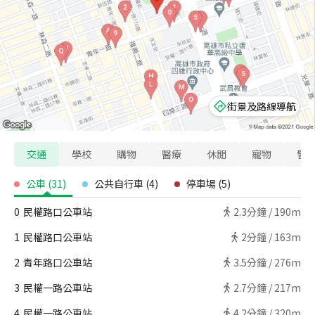
街景及路線導航
交通
學校
購物
醫療
休閒
寵物
警
公車
(
31
)
公共自行車
(
4
)
停車場
(
5
)
0
民權路口公車站
2.3
分鐘 /
190m
1
民權路口公車站
2
分鐘 /
163m
2
青年路口公車站
3.5
分鐘 /
276m
3
民權一路公車站
2.7
分鐘 /
217m
4
民權一路公車站
4.2
分鐘 /
320m