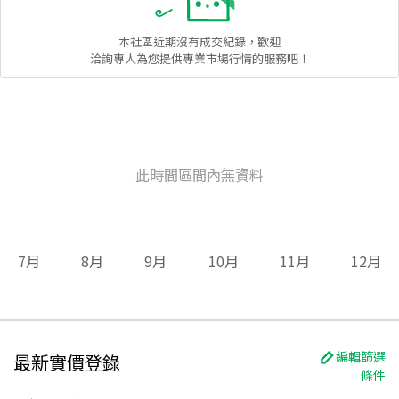
本社區
近期沒有成交紀錄，歡迎
洽詢專人為您提供專業市場行情的服務吧！
此時間區間內無資料
7
月
8
月
9
月
10
月
11
月
12
月
編輯篩選
最新實價登錄
條件