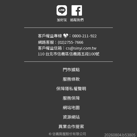
加好友
追蹤我們
客戶權益專線
：
0800-211-922
網路客服：
(02)2755-7666
客戶權益信箱：
cs@sinyi.com.tw
110 台北市信義區信義路五段100號
門市據點
服務條款
保障隱私權聲明
服務保障
網站地圖
資源網站
異業合作提案
©
信義房屋股份有限公司
20260804.b53805