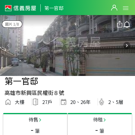
第一官邸
圖片 1/8
第一官邸
高雄市新興區民權街８號
大樓
27戶
20、26
年
2、5層
待售
待租
-
-
筆
筆