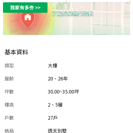
我家有多夯
>>
基本資料
類型
大樓
屋齡
20、26
年
坪數
30.00~35.00坪
樓高
2、5層
戶數
27戶
格局
透天別墅