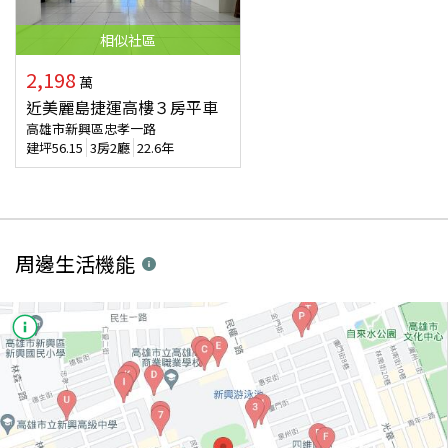
相似
社區
2,198
萬
近美麗島捷運高樓３房平車
高雄市新興區忠孝一路
建坪
56.15
3房2廳
22.6年
周邊生活機能