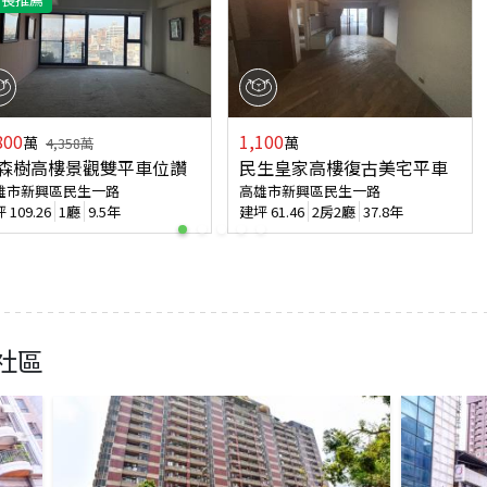
800
1,100
萬
萬
4,358
萬
森樹高樓景觀雙平車位讚
民生皇家高樓復古美宅平車
雄市新興區民生一路
高雄市新興區民生一路
坪
109.26
1廳
9.5年
建坪
61.46
2房2廳
37.8年
社區