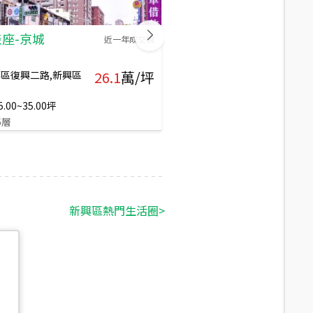
座-京城
阿波羅
近一年成交價
高雄市新興區七賢一路,新興區
洛陽街
26.1
萬/坪
區復興二路,新興區
40
年
大樓
29.40~68.40
坪
124
戶
12
層
5.00~35.00
坪
6
層
新興區
熱門生活圈
>