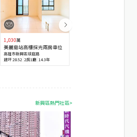
1,030
755
萬
萬
998
萬
美麗島站高樓採光兩房車位
近美麗島捷運站三房
高雄市新興區球庭路
高雄市新興區復興一路
建坪
28.52
2房1廳
14.3年
建坪
34.27
3房2廳
44.6年
新興區
熱門社區
>