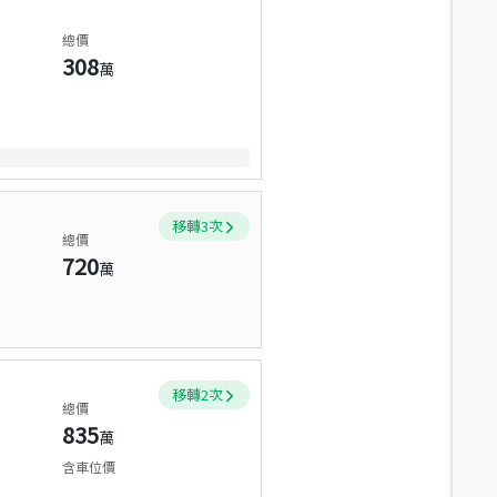
總價
308
萬
移轉
3
次
總價
720
萬
移轉
2
次
總價
835
萬
含車位價