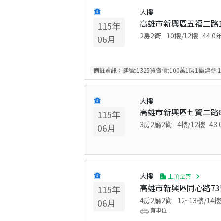
大樓
高雄市新興區五福二路1
115
年
2房2衛
10
樓/
12
樓
44.0
06
月
備註資訊：
建號:1325買賣價:100萬1房1衛建號:
大樓
高雄市新興區七賢二路8
115
年
3房2廳2衛
4
樓/
12
樓
43.
06
月
大樓
上頂至善
高雄市新興區同心路73
115
年
4房2廳2衛
12~13
樓/
14
06
月
有車位