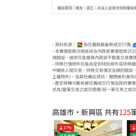
備註資訊：
親友、員工、共有人或其他特殊關係
- 資料來源：
為信義房屋最新成交行情;
- 本實價登錄分類係綜合內政部實價登錄2
現類型、順序可能會與內政部不動產交易實
- 特殊行情物件可能為受到特別條件或特殊
中關係人間交易、特殊交易情況及標的類型、
上權物件)，及其他備註資訊，關閉後則會恢
- 歷史移轉次數依據信義成交行情及政府實
式為(當筆交易之成交總價/前一筆交易之成
高雄市·新興區
共有
125
17
%
店長推薦