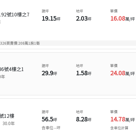
建坪
地坪
單價
92號10樓之7
19.15
2.03
16.08
坪
坪
萬/坪
年
1326買賣價:208萬1房1衛
建坪
地坪
單價
6號4樓之1
29.9
1.58
24.08
坪
坪
萬/坪
0
年
建坪
地坪
單價
號12樓
56.5
8.28
14.78
坪
坪
萬/坪
樓
30.0
年
含車位
--
坪
含車位計算