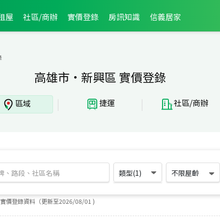
租屋
社區/商辦
實價登錄
房訊知識
信義居家
錄
高雄市·新興區 實價登錄
|
|
捷運
社區/商辦
區域
類型(1)
不限屋齡
實價登錄資料（更新至
2026
/
08
/
01
)