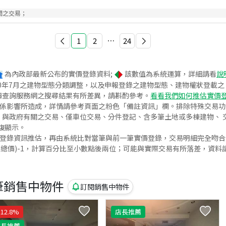
間之交易；
1
2
⋯
24
為內政部最新公布的實價登錄資料;
該數值為系統運算，詳細請看
說
020年7月之建物型態分類調整，以及申報登錄之建物型態、建物權狀登載
價查詢服務網之搜尋結果有所差異，請斟酌參考。
看看我們如何推估實價
關係影響所造成，詳情請參考頁面之粉色「備註資訊」欄。排除特殊交易
與政府有關之交易、僅車位交易、分件登記、含多筆土地或多棟建物、 交
復顯示。
價登錄資訊推估，再由系統比對當筆與前一筆實價登錄，交易明細完全吻
交總價)-1，計算百分比至小數點後兩位；可能與實際交易有所落差，資料
筆銷售中物件
訂閱銷售中物件
12.8
%
店長推薦
店長推薦