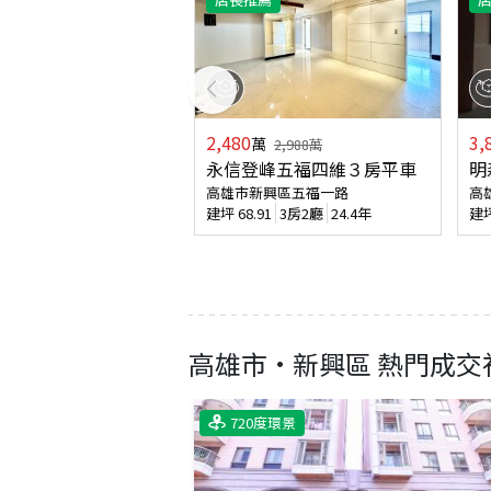
2,480
3,
萬
2,988
萬
永信登峰五福四維３房平車
明
高雄市新興區五福一路
高
建坪
68.91
3房2廳
24.4年
建
高雄市
·
新興區
熱門成交
720度環景