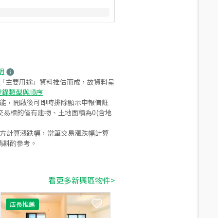
明
之「主要用途」資料推估而成，故資料呈
登錄類型與順序
功能，開啟後可即時排除顯示申報備註
易標的僅有建物、土地面積為0(含地
合方計算漲跌幅，當筆交易漲跌幅計算
請斟酌參考。
看更多新興區物件>
店長推薦
24.35
%