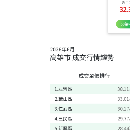
近半
32.
59
筆
2026
年
6
月
高雄市
成交行情趨勢
成交單價排行
1
.
左營區
38.11
2
.
鼓山區
33.01
3
.
仁武區
30.17
4
.
三民區
29.77
5
.
新興區
28.44