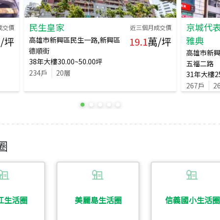
民生皇家
京城代表
成交價
近三個月成交價
雅典
/坪
19.1
萬/坪
高雄市新興區民生一路,新興區
德順街
高雄市新興
38
年
大樓
30.00~50.00
坪
五福二路
234
戶
20
層
31
年
大樓
2
267
戶
2
圈
江生活圈
美麗島生活圈
信義國小生活圈