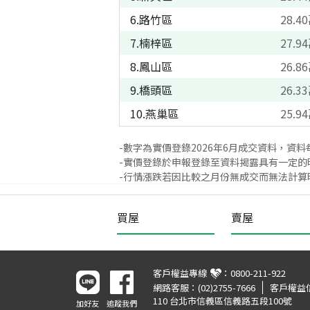
6
.
路竹區
28.40
7
.
楠梓區
27.94
8
.
鳳山區
26.86
9
.
橋頭區
26.33
10
.
燕巢區
25.94
-數字為實價登錄
2026
年
6
月成交資料，資料
-實價登錄於申報登錄至資料揭露具有一定的
-行情漲跌若因比較之月份無成交而無法計算時
買屋
賣屋
客戶權益專線
：
0800-211-922
網路客服：
(02)2755-7666
客戶權益
110 台北市信義區信義路五段100號
加好友
追蹤我們