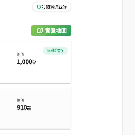
訂閱實價登錄
實登地圖
移轉
2
次
總價
1,000
萬
總價
910
萬