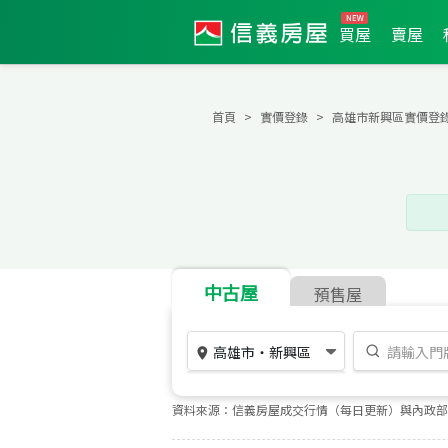
買屋
賣屋
首頁
實價登錄
高雄市新興區實價登
中古屋
預售屋
高雄市
・
新興區
資料來源：信義房屋成交行情（每日更新）與內政部