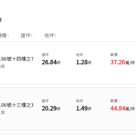
錄
總價
建坪
地坪
建坪
地坪
單價
86號十四樓之7
26.84
1.28
37.26
坪
坪
萬/坪
6
年
建坪
地坪
單價
06號十三樓之3
20.29
1.49
44.84
坪
坪
萬/坪
1
年