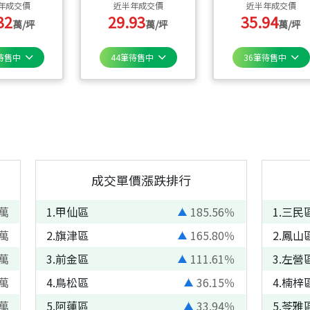
年成交價
近半年成交價
近半年成交價
32
29.93
35.94
萬/坪
萬/坪
萬/坪
待售中
44
筆待售中
36
筆待售中
成交單價漲跌排行
萬
1
.
甲仙區
185.56
％
1
.
三民
萬
2
.
旗津區
165.80
％
2
.
鳳山
萬
3
.
前金區
111.61
％
3
.
左營
萬
4
.
鳥松區
36.15
％
4
.
楠梓
萬
5
.
阿蓮區
33.94
％
5
.
苓雅