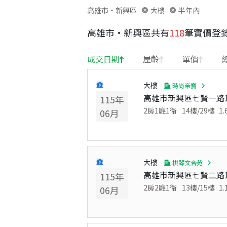
高雄市・新興區
大樓
半年內
高雄市
·
新興區
共有
118
筆實價登
成交日期
屋齡
單價
大樓
時尚帝寶
高雄市新興區七賢一路1
115
年
2房1廳1衛
14
樓/
29
樓
1.
06
月
大樓
棋琴文合苑
高雄市新興區七賢二路1
115
年
2房2廳1衛
13
樓/
15
樓
1.
06
月