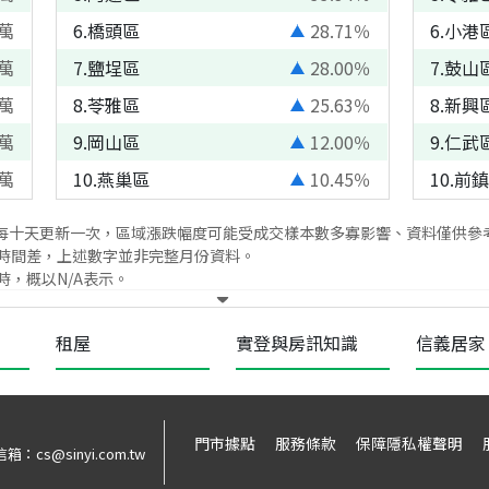
萬
6
.
橋頭區
28.71
％
6
.
小港
萬
7
.
鹽埕區
28.00
％
7
.
鼓山
萬
8
.
苓雅區
25.63
％
8
.
新興
萬
9
.
岡山區
12.00
％
9
.
仁武
萬
10
.
燕巢區
10.45
％
10
.
前鎮
每十天更新一次，區域漲跌幅度可能受成交樣本數多寡影響、資料僅供參
時間差，上述數字並非完整月份資料。
，概以N/A表示。
租屋
實登與房訊知識
信義居家
門市據點
服務條款
保障隱私權聲明
信箱：
cs@sinyi.com.tw