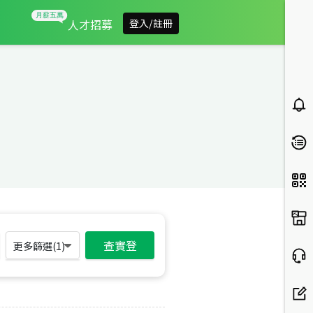
人才招募
登入/註冊
查實登
更多篩選(
1
)