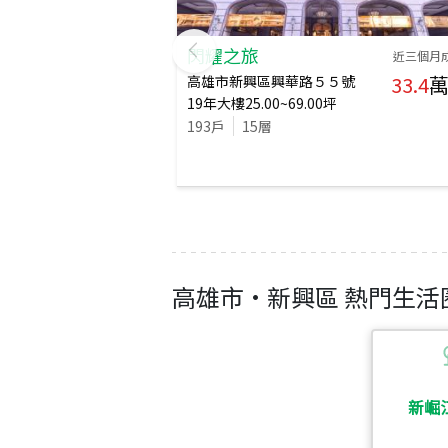
閃耀之旅
近三個月
33.4
萬
高雄市新興區興華路５５號
19
年
大樓
25.00~69.00
坪
193
戶
15
層
高雄市
·
新興區
熱門生活
新崛