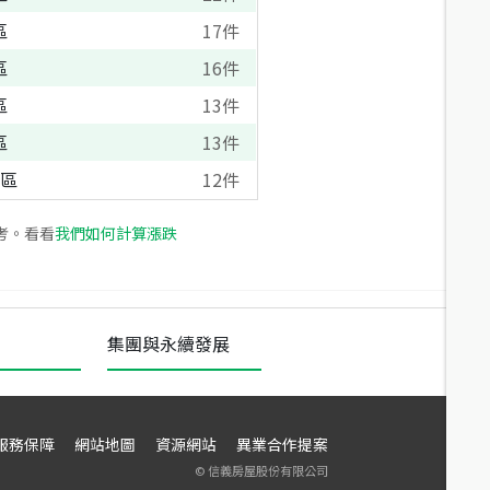
區
17
件
區
16
件
區
13
件
區
13
件
區
12
件
考。看看
我們如何計算漲跌
集團與永續發展
服務保障
網站地圖
資源網站
異業合作提案
©
信義房屋股份有限公司