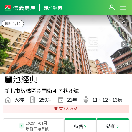
麗池經典
圖片 1/12
麗池經典
新北市板橋區金門街４７巷８號
大樓
259戶
21
年
11、12、13層
♥️ 有
7
人收藏
2026年/01月
待售
待租
最新平均單價