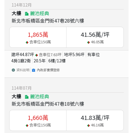
114
年
12
月
大樓
麗池經典
新北市板橋區金門街47巷28號六樓
1,865
萬
41.56
萬/坪
含車位
150
萬
46.05
萬
建坪
44.87
坪
地坪
5.96
坪
有車位
含車位
7.63
坪
4房1廳2衛
20.5
年
6
樓/
12
樓
資料說明
內政部實價登錄
114
年
07
月
大樓
麗池經典
新北市板橋區金門街47巷18號六樓
1,660
萬
41.83
萬/坪
含車位
150
萬
46.16
萬