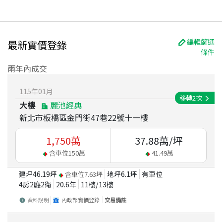
編輯篩選
最新實價登錄
條件
兩年內成交
115
年
01
月
移轉
2
次
大樓
麗池經典
新北市板橋區金門街47巷22號十一樓
1,750
萬
37.88
萬/坪
含車位
150
萬
41.49
萬
建坪
46.19
坪
地坪
6.1
坪
有車位
含車位
7.63
坪
4房2廳2衛
20.6
年
11
樓/
13
樓
資料說明
內政部實價登錄
交易備註