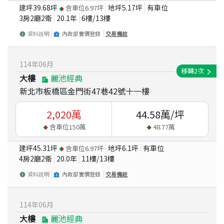
建坪
39.68
坪
地坪
5.17
坪
有車位
含車位
6.97
坪
3房2廳2衛
20.1
年
6
樓/
13
樓
資料說明
內政部實價登錄
交易備註
114
年
06
月
移轉
2
次
大樓
麗池經典
新北市板橋區金門街47巷42號十一樓
2,020
萬
44.58
萬/坪
含車位
150
萬
48.77
萬
建坪
45.31
坪
地坪
6.1
坪
有車位
含車位
6.97
坪
4房2廳2衛
20.0
年
11
樓/
13
樓
資料說明
內政部實價登錄
交易備註
114
年
06
月
大樓
麗池經典