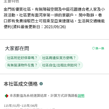
主要特色
金門街優質社區，有無障礙空間及中庭花園適合老人家及小
孩活動。社區更有面河岸第一排的景觀戶。 鬧中取靜，巷
口即有免費接駁巴士可搭乘至亞東捷運站，生活與交通機能
便利(資料最後更新日：2023/09/26)
大家都在問
換一換
社區附近好停車嗎？
社區周邊採買方便嗎？
有無裝潢物件在售？
社區自住/出租比例如何？
本社區
成交價格
本表數值為系統運算結果，計算方式詳情請看
說明
115年/01月~115年/06月