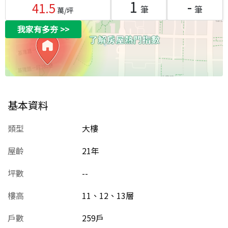
1
-
41.5
筆
筆
萬/坪
我家有多夯
>>
基本資料
類型
大樓
屋齡
21
年
坪數
--
樓高
11、12、13層
戶數
259戶