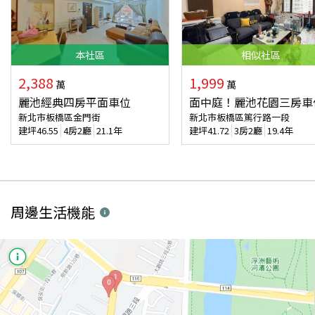
本
社區
相似
社區
2,388
1,999
萬
萬
麗池經典四房平面車位
面中庭！麗池花園三房車
新北市板橋區金門街
新北市板橋區篤行路一段
建坪
46.55
4房2廳
21.1年
建坪
41.72
3房2廳
19.4年
周邊生活機能