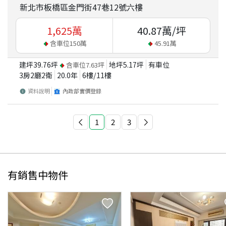
新北市板橋區金門街47巷12號六樓
1,625
萬
40.87
萬/坪
含車位
150
萬
45.91
萬
建坪
39.76
坪
地坪
5.17
坪
有車位
含車位
7.63
坪
3房2廳2衛
20.0
年
6
樓/
11
樓
資料說明
內政部實價登錄
1
2
3
有銷售中物件