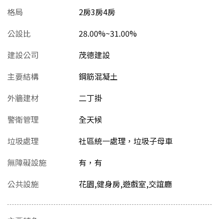
格局
2房3房4房
公設比
28.00%~31.00%
建設公司
茂德建設
主要結構
鋼筋混凝土
外牆建材
二丁掛
警衛管理
全天候
垃圾處理
社區統一處理，垃圾子母車
無障礙設施
有，有
公共設施
花園,健身房,遊戲室,交誼廳