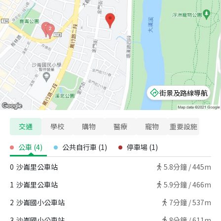
街景及路線導航
交通
學校
購物
醫療
寵物
重要設施
公車
(
4
)
公共自行車
(
1
)
停車場
(
1
)
0
沙崙里公車站
5.8
分鐘 /
445m
1
沙崙里公車站
5.9
分鐘 /
466m
2
沙崙國小公車站
7
分鐘 /
537m
3
沙崙國小公車站
8
分鐘 /
611m