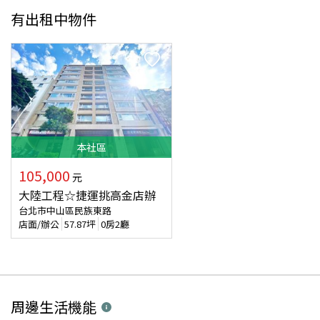
有出租中物件
本
社區
105,000
元
大陸工程☆捷運挑高金店辦
台北市中山區民族東路
店面/辦公
57.87
坪
0房2廳
周邊生活機能