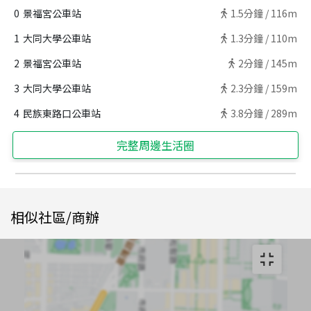
0
景福宮公車站
1.5
分鐘 /
116m
1
大同大學公車站
1.3
分鐘 /
110m
2
景福宮公車站
2
分鐘 /
145m
3
大同大學公車站
2.3
分鐘 /
159m
4
民族東路口公車站
3.8
分鐘 /
289m
完整周邊生活圈
相似社區/商辦