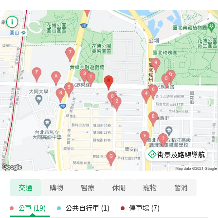
街景及路線導航
交通
購物
醫療
休閒
寵物
警消
公車
(
19
)
公共自行車
(
1
)
停車場
(
7
)