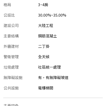
格局
3~4房
公設比
30.00%~35.00%
建設公司
大陸工程
主要結構
鋼筋混凝土
外牆建材
二丁掛
警衛管理
全天候
垃圾處理
社區統一處理
無障礙設施
有，有無障礙坡道
公共設施
電樓梯間
主要特色