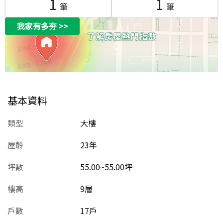
1
1
筆
筆
我家有多夯
>>
基本資料
類型
大樓
屋齡
23
年
坪數
55.00~55.00坪
樓高
9層
戶數
17戶