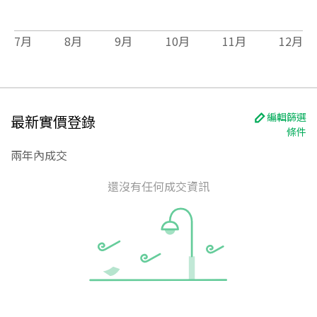
7
月
8
月
9
月
10
月
11
月
12
月
編輯篩選
最新實價登錄
條件
兩年內成交
還沒有任何成交資訊