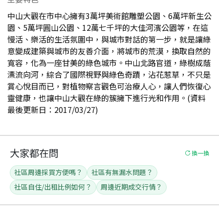
中山大觀在市中心擁有3萬坪美術館雕塑公園、6萬坪新生公
園、5萬坪圓山公園、12萬七千坪的大佳河濱公園等，在這
慢活、樂活的生活氛圍中，與城市對話的第一步，就是讓綠
意變成建築與城市的友善介面，將城市的荒漠，換取自然的
寬容，化為一座甘美的綠色城市。中山北路官道，綠樹成蔭
漂流向河，綜合了國際視野與綠色奇蹟，沾花惹草，不只是
賞心悅目而已，對植物察言觀色可治療人心，讓人們恢復心
靈健康，也讓中山大觀在綠的簇擁下進行光和作用。(資料
最後更新日：2017/03/27)
大家都在問
換一換
社區周邊採買方便嗎？
社區有無漏水問題？
社區自住/出租比例如何？
周邊近期成交行情？