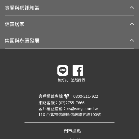
實登與房訊知識
信義居家
集團與永續發展
加好友
追蹤我們
客戶權益專線
：
0800-211-922
網路客服：
(02)2755-7666
客戶權益信箱：
cs@sinyi.com.tw
110 台北市信義區信義路五段100號
門市據點