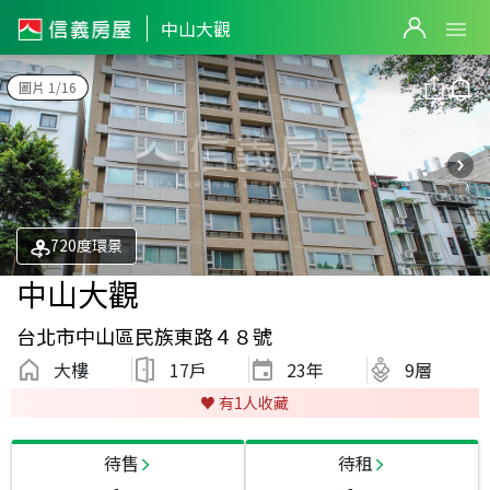
中山大觀
圖片 1/16
720度環景
中山大觀
台北市中山區民族東路４８號
大樓
17戶
23
年
9層
♥️ 有
1
人收藏
待售
待租