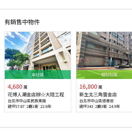
有銷售中物件
本
社區
相似
社區
4,680
16,800
萬
萬
花博人潮金店辦☆大陸工程
新生北三角窗金店
台北市中山區民族東路
台北市中山區德惠街
建坪
57.87
2廳1衛
22.8年
建坪
343
2廳3衛
24.9年