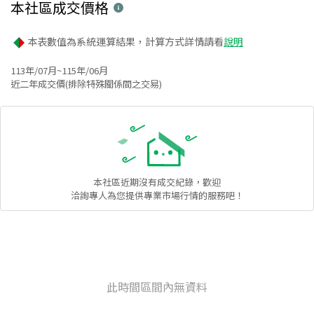
本社區
成交價格
本表數值為系統運算結果，計算方式詳情請看
說明
113年/07月~115年/06月
近二年成交價(排除特殊關係間之交易)
本社區
近期沒有成交紀錄，歡迎
洽詢專人為您提供專業市場行情的服務吧！
此時間區間內無資料