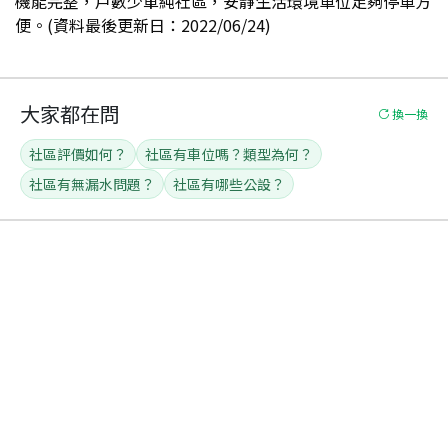
機能完整，戶數少單純社區，安靜生活環境車位足夠停車方
便。(資料最後更新日：2022/06/24)
大家都在問
換一換
社區評價如何？
社區有車位嗎？類型為何？
社區有無漏水問題？
社區有哪些公設？
本社區
成交價格
115年/01月~115年/06月
近半年成交價(排除特殊關係間之交易)
40.9
萬/坪
2026年/02月
2026年/02月
2026年/02月
最新成交單價
近兩年最高單價
近兩年最低單價