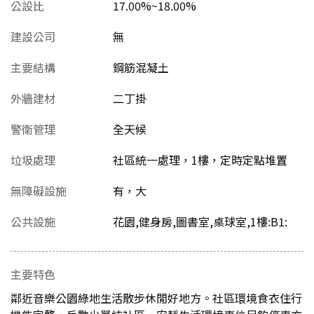
公設比
17.00%~18.00%
建設公司
無
主要結構
鋼筋混凝土
外牆建材
二丁掛
警衛管理
全天候
垃圾處理
社區統一處理，1樓，定時定點堆置
無障礙設施
有，大
公共設施
花園,健身房,圖書室,桌球室,1樓:B1:
主要特色
鄰近音樂公園綠地生活散步休閒好地方。社區環境食衣住行