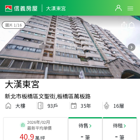
大漢東宮
圖片 1/16
大漢東宮
新北市板橋區文聖街,板橋區萬板路
大樓
93戶
35
年
16層
2026年/02月
待售
待租
最新平均單價
-
-
40.9
筆
筆
萬/坪