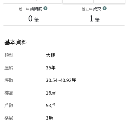
詢問度
成交
近一年
近五年
0
1
筆
筆
基本資料
類型
大樓
屋齡
35
年
坪數
30.54~40.92坪
樓高
16層
戶數
93戶
格局
3房