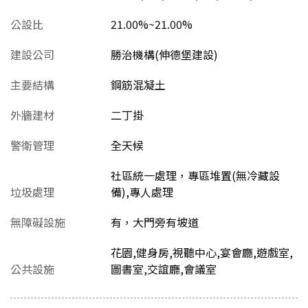
公設比
21.00%~21.00%
建設公司
勝治機構(伸德堡建設)
主要結構
鋼筋混凝土
外牆建材
二丁掛
警衛管理
全天候
社區統一處理，專區堆置(無冷藏設
垃圾處理
備),專人處理
無障礙設施
有，大門旁有坡道
花園,健身房,視聽中心,宴會廳,遊戲室,
公共設施
圖書室,交誼廳,會議室