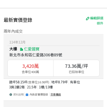
編輯篩選
最新實價登錄
條件
兩年內成交
114
年
12
月
大樓
仁愛國寶
新北市永和區仁愛路306巷89號
3,420
萬
73.36
萬/坪
含車位400萬
已扣除車位
建坪
58.15
坪
地坪
8.79
坪
有車位
(含車位
16.98
坪)
3房2廳2衛
21.5
年
1
樓/
13
樓
資料說明
內政部實價登錄
交易備註