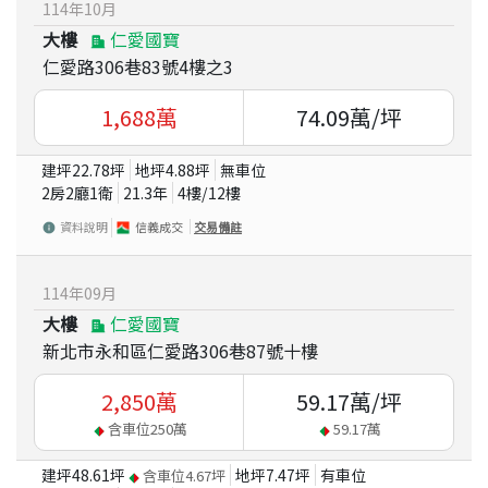
114
年
10
月
大樓
仁愛國寶
仁愛路306巷83號4樓之3
1,688
萬
74.09
萬/坪
建坪
22.78
坪
地坪
4.88
坪
無車位
2房2廳1衛
21.3
年
4
樓/
12
樓
資料說明
信義成交
交易備註
114
年
09
月
大樓
仁愛國寶
新北市永和區仁愛路306巷87號十樓
2,850
萬
59.17
萬/坪
含車位
250
萬
59.17
萬
建坪
48.61
坪
地坪
7.47
坪
有車位
含車位
4.67
坪