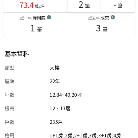
2
-
73.4
筆
筆
萬/坪
詢問度
成交
近一年
近五年
1
3
筆
筆
基本資料
類型
大樓
屋齡
22
年
坪數
12.84~40.20坪
樓高
12、13層
戶數
235戶
格局
1+1房,2房,2+1房,3房,3+1房,4房