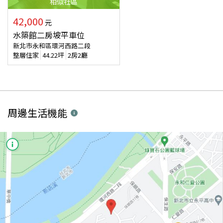
相似
社區
42,000
元
水築館二房坡平車位
新北市永和區環河西路二段
整層住家
44.22
坪
2房2廳
周邊生活機能