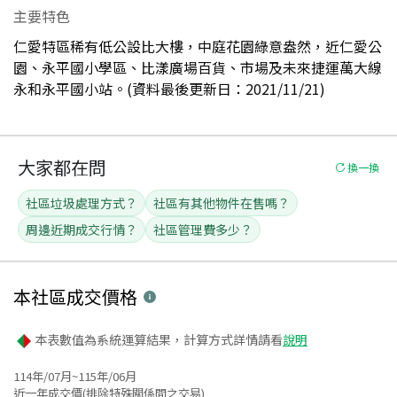
主要特色
仁愛特區稀有低公設比大樓，中庭花園綠意盎然，近仁愛公
園、永平國小學區、比漾廣場百貨、市場及未來捷運萬大線
永和永平國小站。(資料最後更新日：2021/11/21)
大家都在問
換一換
社區垃圾處理方式？
社區有其他物件在售嗎？
周邊近期成交行情？
社區管理費多少？
本社區
成交價格
本表數值為系統運算結果，計算方式詳情請看
說明
114年/07月~115年/06月
近一年成交價(排除特殊關係間之交易)