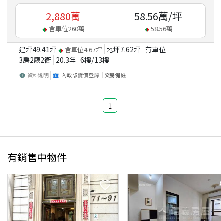
2,880
萬
58.56
萬/坪
含車位
260
萬
58.56
萬
建坪
49.41
坪
地坪
7.62
坪
有車位
含車位
4.67
坪
3房2廳2衛
20.3
年
6
樓/
13
樓
資料說明
內政部實價登錄
交易備註
1
有銷售中物件