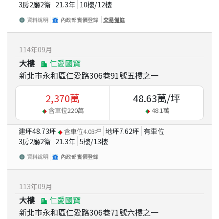
3房2廳2衛
21.3
年
10
樓/
12
樓
資料說明
內政部實價登錄
交易備註
114
年
09
月
大樓
仁愛國寶
新北市永和區仁愛路306巷91號五樓之一
2,370
萬
48.63
萬/坪
含車位
220
萬
48.1
萬
建坪
48.73
坪
地坪
7.62
坪
有車位
含車位
4.03
坪
3房2廳2衛
21.3
年
5
樓/
13
樓
資料說明
內政部實價登錄
113
年
09
月
大樓
仁愛國寶
新北市永和區仁愛路306巷71號六樓之一