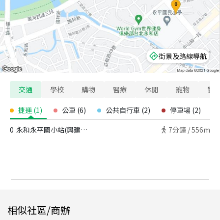
街景及路線導航
交通
學校
購物
醫療
休閒
寵物
警
捷運
(
1
)
公車
(
6
)
公共自行車
(
2
)
停車場
(
2
)
0
永和永平國小站(興建中) - 出口
7
分鐘 /
556m
相似社區/商辦