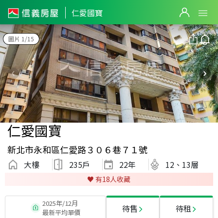
仁愛國寶
圖片 1/15
仁愛國寶
新北市永和區仁愛路３０６巷７１號
大樓
235戶
22
年
12、13層
♥️ 有
18
人收藏
2025年/12月
待售
待租
最新平均單價