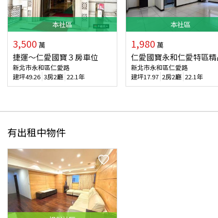
本
社區
本
社區
3,500
1,980
萬
萬
捷運～仁愛國寶３房車位
仁愛國寶永和仁愛特區精
新北市永和區仁愛路
新北市永和區仁愛路
建坪
49.26
3房2廳
22.1年
建坪
17.97
2房2廳
22.1年
有出租中物件