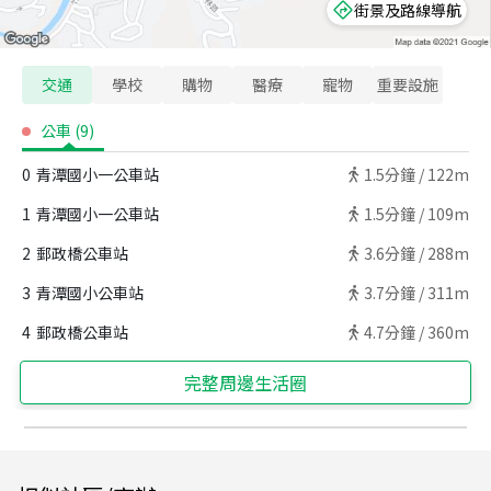
街景及路線導航
交通
學校
購物
醫療
寵物
重要設施
公車
(
9
)
0
青潭國小一公車站
1.5
分鐘 /
122m
1
青潭國小一公車站
1.5
分鐘 /
109m
2
郵政橋公車站
3.6
分鐘 /
288m
3
青潭國小公車站
3.7
分鐘 /
311m
4
郵政橋公車站
4.7
分鐘 /
360m
完整周邊生活圈