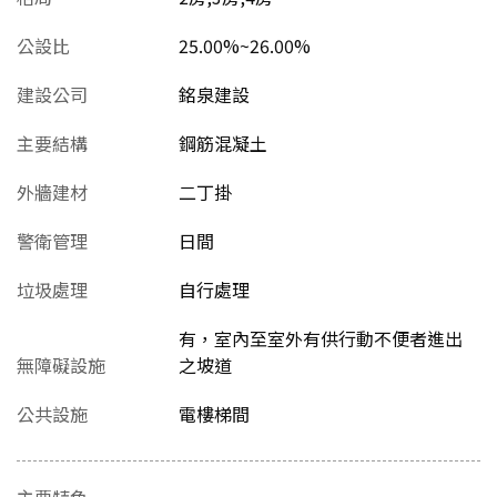
公設比
25.00%~26.00%
建設公司
銘泉建設
主要結構
鋼筋混凝土
外牆建材
二丁掛
警衛管理
日間
垃圾處理
自行處理
有，室內至室外有供行動不便者進出
無障礙設施
之坡道
公共設施
電樓梯間
主要特色