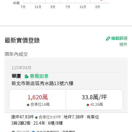
40萬
7月
11月
3月
7月
11月
3月
編輯篩選
最新實價登錄
條件
兩年內成交
115
年
04
月
華廈
春風如意
新北市新店區秀水路13號六樓
1,620
萬
33.8
萬/坪
含車位
16
萬
42.26
萬
建坪
47.93
坪
地坪
7.38
坪
有車位
含車位
9.97
坪
3房2廳2衛
21.4
年
6
樓/
8
樓