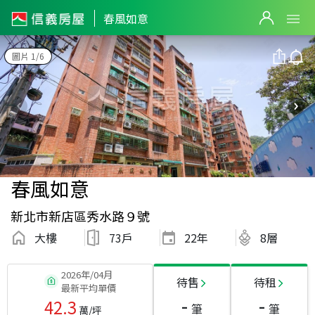
春風如意
圖片 1/6
春風如意
新北市新店區秀水路９號
大樓
73戶
22
年
8層
2026年/04月
待售
待租
最新平均單價
-
-
42.3
筆
筆
萬/坪