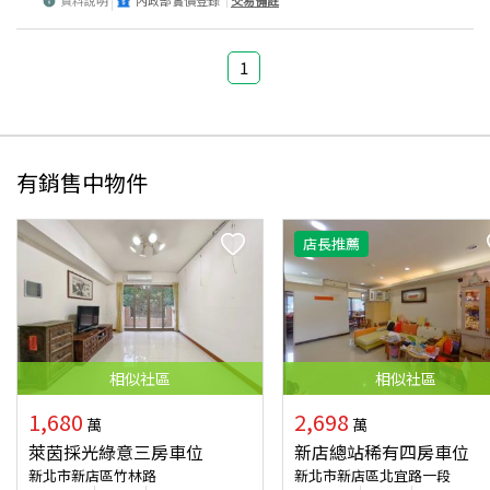
資料說明
內政部實價登錄
交易備註
1
有銷售中物件
店長推薦
相似
社區
相似
社區
1,680
2,698
萬
萬
萊茵採光綠意三房車位
新店總站稀有四房車位
新北市新店區竹林路
新北市新店區北宜路一段