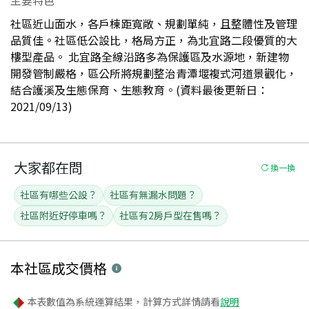
社區近山面水，各戶棟距寬敞、規劃單純，且整體性及管理
品質佳。社區低公設比，格局方正，為北宜路二段優質的大
樓型產品。 北宜路全線沿路多為保護區及水源地，新建物
開發管制嚴格，區公所將規劃整治青潭堰複式河道景觀化，
結合護溪及生態保育、生態教育。(資料最後更新日：
2021/09/13)
大家都在問
換一換
社區有哪些公設？
社區有無漏水問題？
社區附近好停車嗎？
社區有2房戶型在售嗎？
本社區
成交價格
本表數值為系統運算結果，計算方式詳情請看
說明