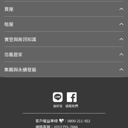
賣屋
租屋
實登與房訊知識
信義居家
集團與永續發展
加好友
追蹤我們
客戶權益專線
：
0800-211-922
網路客服：
(02)2755-7666