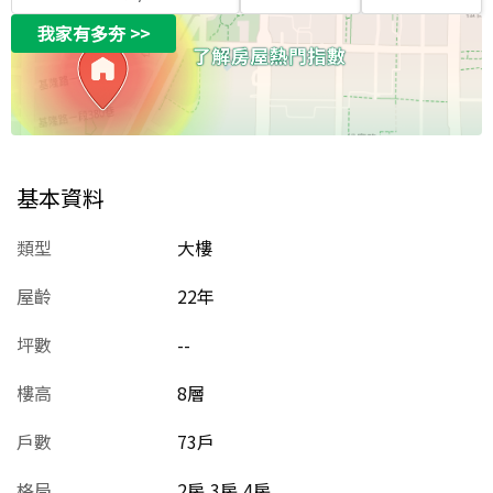
我家有多夯
>>
基本資料
類型
大樓
屋齡
22
年
坪數
--
樓高
8層
戶數
73戶
格局
2房,3房,4房