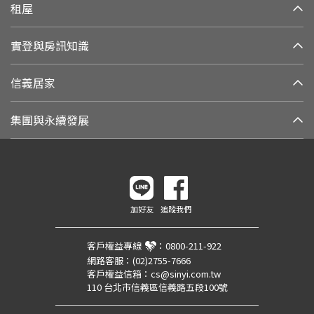
租屋
實登與房訊知識
信義居家
集團與永續發展
加好友
追蹤我們
客戶權益專線
：
0800-211-922
網路客服：
(02)2755-7666
客戶權益信箱：
cs@sinyi.com.tw
110 台北市信義區信義路五段100號