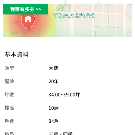
我家有多夯
>>
基本資料
類型
大樓
屋齡
20
年
坪數
34.00~39.00坪
樓高
10層
戶數
84戶
格局
三房、四房