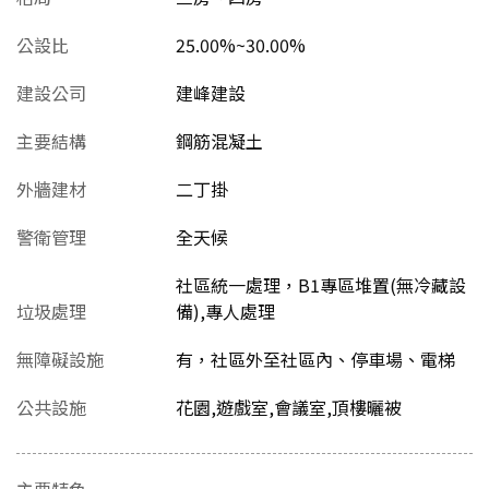
公設比
25.00%~30.00%
建設公司
建峰建設
主要結構
鋼筋混凝土
外牆建材
二丁掛
警衛管理
全天候
社區統一處理，B1專區堆置(無冷藏設
垃圾處理
備),專人處理
無障礙設施
有，社區外至社區內、停車場、電梯
公共設施
花園,遊戲室,會議室,頂樓曬被
主要特色