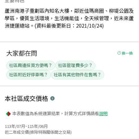
蘆洲南港子重劃區內知名大樓，鄰近佳瑪商圈、柳堤公園及
學區，優質生活環境，生活機能佳，全天候管理，近未來蘆
洲捷運總站。(資料最後更新日：2021/10/24)
大家都在問
換一換
社區周邊採買方便嗎？
社區管理費多少？
社區附近好停車嗎？
社區有其他物件在售嗎？
本社區
成交價格
本表數值為系統運算結果，計算方式詳情請看
說明
113年/07月~115年/06月
近二年成交價(排除特殊關係間之交易)