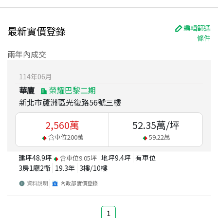
編輯篩選
最新實價登錄
條件
兩年內成交
114
年
06
月
華廈
榮耀巴黎二期
新北市蘆洲區光復路56號三樓
2,560
萬
52.35
萬/坪
含車位
200
萬
59.22
萬
建坪
48.9
坪
地坪
9.4
坪
有車位
含車位
9.05
坪
3房1廳2衛
19.3
年
3
樓/
10
樓
資料說明
內政部實價登錄
1