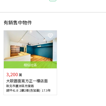
有銷售中物件
相似
社區
3,200
萬
大歐園面寬方正一樓店面
新北市蘆洲區光復路
建坪
41.8
2廳2衛(含加蓋)
17.3年