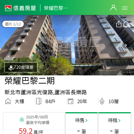
榮耀巴黎二期
圖片 1/12
720度環景
榮耀巴黎二期
新北市蘆洲區光復路,蘆洲區長樂路
大樓
84戶
20
年
10層
2025年/06月
待售
待租
最新平均單價
-
-
59.2
筆
筆
萬/坪