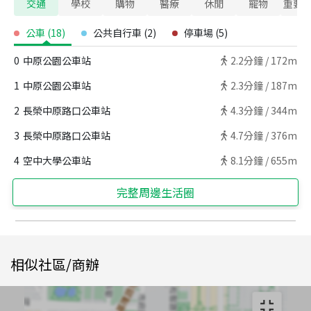
交通
學校
購物
醫療
休閒
寵物
重要
公車
(
18
)
公共自行車
(
2
)
停車場
(
5
)
0
中原公園公車站
2.2
分鐘 /
172m
1
中原公園公車站
2.3
分鐘 /
187m
2
長榮中原路口公車站
4.3
分鐘 /
344m
3
長榮中原路口公車站
4.7
分鐘 /
376m
4
空中大學公車站
8.1
分鐘 /
655m
完整周邊生活圈
相似社區/商辦