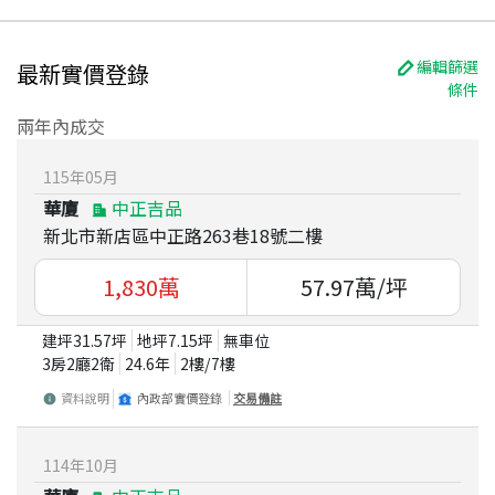
編輯篩選
最新實價登錄
條件
兩年內成交
115
年
05
月
華廈
中正吉品
新北市新店區中正路263巷18號二樓
1,830
萬
57.97
萬/坪
建坪
31.57
坪
地坪
7.15
坪
無車位
3房2廳2衛
24.6
年
2
樓/
7
樓
資料說明
內政部實價登錄
交易備註
114
年
10
月