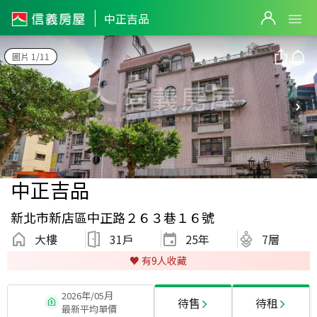
中正吉品
圖片 1/11
中正吉品
新北市新店區中正路２６３巷１６號
大樓
31戶
25
年
7層
♥️ 有
9
人收藏
2026年/05月
待售
待租
最新平均單價