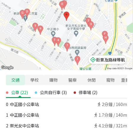
街景及路線導航
交通
學校
購物
醫療
休閒
寵物
重要
公車
(
22
)
公共自行車
(
3
)
停車場
(
2
)
0
中正國小公車站
2
分鐘 /
160m
1
中正國小公車站
1.7
分鐘 /
140m
2
崇光女中公車站
4.1
分鐘 /
321m