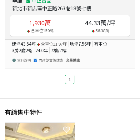
華廈
中正吉品
新北市新店區中正路263巷18號七樓
1,930
萬
44.33
萬/坪
含車位
150
萬
56.38
萬
建坪
43.54
坪
地坪
7.56
坪
有車位
含車位
11.97
坪
3房2廳2衛
24.0
年
7
樓/
7
樓
資料說明
內政部實價登錄
交易備註
1
有銷售中物件