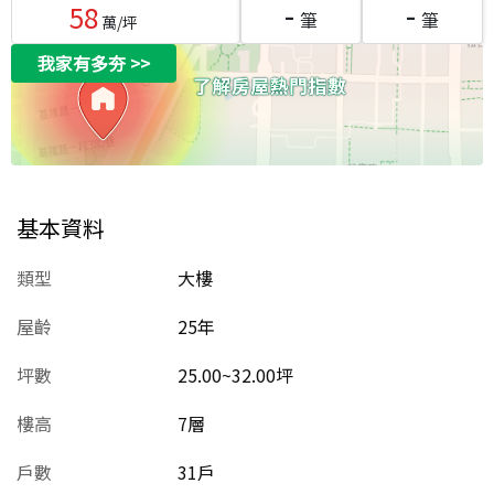
-
-
58
筆
筆
萬/坪
我家有多夯
>>
基本資料
類型
大樓
屋齡
25
年
坪數
25.00~32.00坪
樓高
7層
戶數
31戶