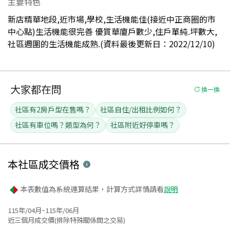
主要特色
新店精華地段,近市場,學校,生活機能佳(接近中正商圈的市
中心點)生活機能很完善 優質華廈戶數少,住戶單純.坪數大,
社區週圍的生活機能成熟.(資料最後更新日：2022/12/10)
大家都在問
換一換
社區有2房戶型在售嗎？
社區自住/出租比例如何？
社區有車位嗎？類型為何？
社區附近好停車嗎？
本社區
成交價格
本表數值為系統運算結果，計算方式詳情請看
說明
115年/04月~115年/06月
近三個月成交價(排除特殊關係間之交易)