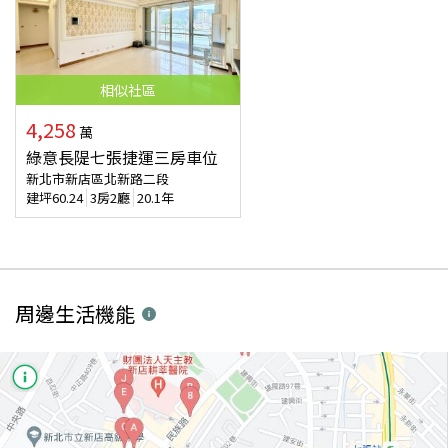
相似
社區
4,258
萬
綠意長隄七張捷運三房車位
新北市新店區北新路二段
建坪
60.24
3房2廳
20.1年
周邊生活機能