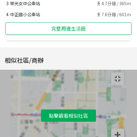
3
崇光女中公車站
4.7
分鐘 /
365m
4
中正國小公車站
7.6
分鐘 /
601m
完整周邊生活圈
相似社區/商辦
點擊觀看相似社區