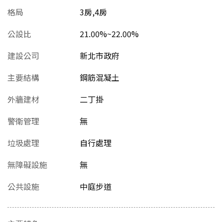
格局
3房,4房
公設比
21.00%~22.00%
建設公司
新北市政府
主要結構
鋼筋混凝土
外牆建材
二丁掛
警衛管理
無
垃圾處理
自行處理
無障礙設施
無
公共設施
中庭步道