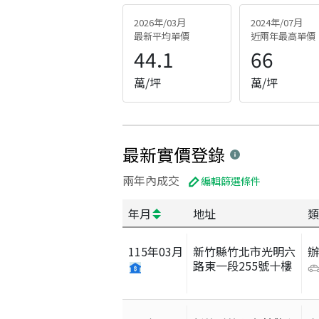
2026年/03月
2024年/07月
最新平均單價
近兩年最高單價
44.1
66
萬/坪
萬/坪
最新實價登錄
兩年內成交
編輯篩選條件
年月
地址
類
115
年
03
月
新竹縣竹北市光明六
路東一段255號十樓