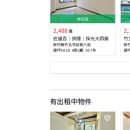
本
社區
2,488
2,
萬
近遠百｜俠隱｜採光大四房
竹
新竹縣竹北市莊敬六街
新
建坪
54.18
4房2廳
20.7年
建
有出租中物件