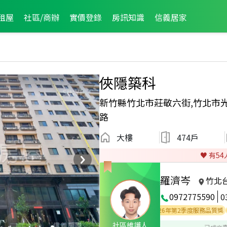
租屋
社區/商辦
實價登錄
房訊知識
信義居家
俠隱築科
新竹縣竹北市莊敬六街,竹北市
路
大樓
474戶
♥️ 有
54
羅濟岑
竹北
0972775590
0
經紀人員
2025年1月業績破三百萬經紀人員
2026年第2季度服務品質獎
20
社區維護人