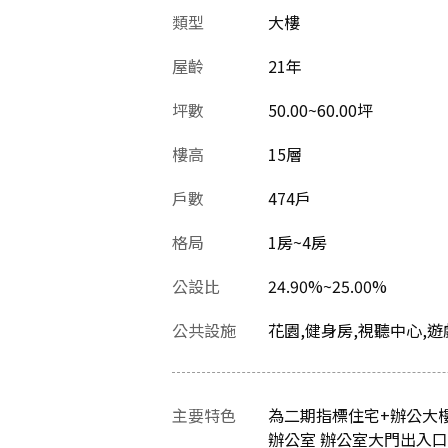
類型
大樓
屋齡
21
年
坪數
50.00~60.00坪
樓高
15層
戶數
474戶
格局
1房~4房
公設比
24.90%~25.00%
公共設施
花園,健身房,視聽中心,遊
主要特色
為二期指標住宅+辦公大樓
辦公室 辦公室大門出入