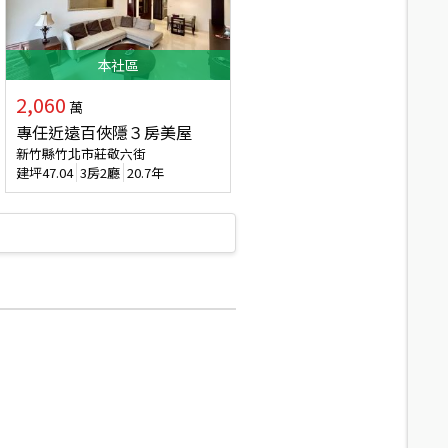
本
社區
2,060
萬
專任近遠百俠隱３房美屋
新竹縣竹北市莊敬六街
建坪
47.04
3房2廳
20.7年