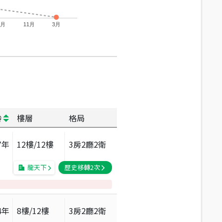
7月
11月
3月
齡
樓層
格局
7
年
12
樓/
12
樓
3房2廳2衛
龍天下
歷史移轉
2
次
4
年
8
樓/
12
樓
3房2廳2衛