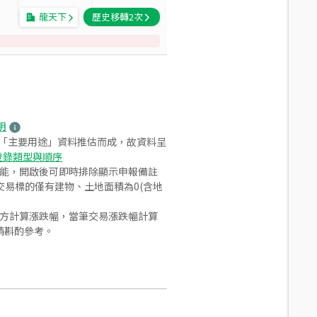
龍天下
歷史移轉
2
次
明
之「主要用途」資料推估而成，故資料呈
登錄類型與順序
功能，開啟後可即時排除顯示申報備註
易標的僅有建物、土地面積為0(含地
合方計算漲跌幅，當筆交易漲跌幅計算
請斟酌參考。