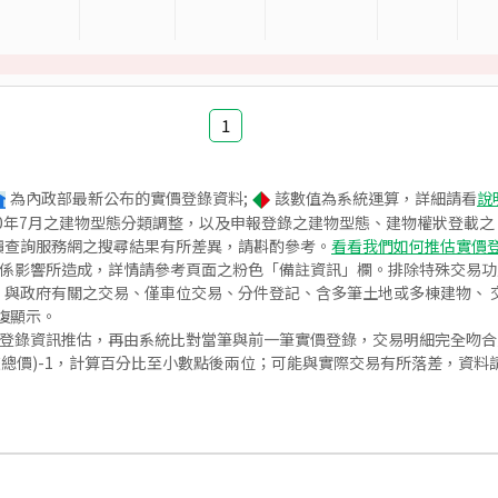
1
為內政部最新公布的實價登錄資料;
該數值為系統運算，詳細請看
說
020年7月之建物型態分類調整，以及申報登錄之建物型態、建物權狀登載
價查詢服務網之搜尋結果有所差異，請斟酌參考。
看看我們如何推估實價
關係影響所造成，詳情請參考頁面之粉色「備註資訊」欄。排除特殊交易
與政府有關之交易、僅車位交易、分件登記、含多筆土地或多棟建物、 交
復顯示。
價登錄資訊推估，再由系統比對當筆與前一筆實價登錄，交易明細完全吻
交總價)-1，計算百分比至小數點後兩位；可能與實際交易有所落差，資料