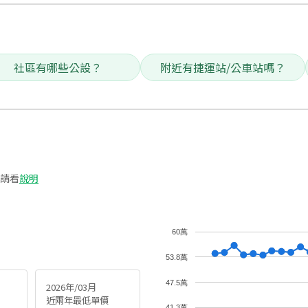
社區有哪些公設？
附近有捷運站/公車站嗎？
請看
說明
60萬
53.8萬
47.5萬
2026年/03月
近兩年最低單價
41.3萬