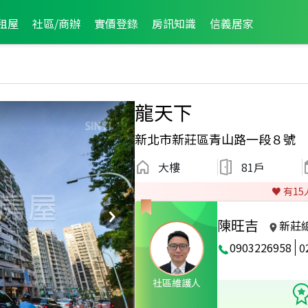
租屋
社區/商辦
實價登錄
房訊知識
信義居家
龍天下
新北市新莊區青山路一段８號
大樓
81戶
♥️ 有
15
陳旺吉
新莊
0903226958
0
2024年5月龍虎榜
社區維護人