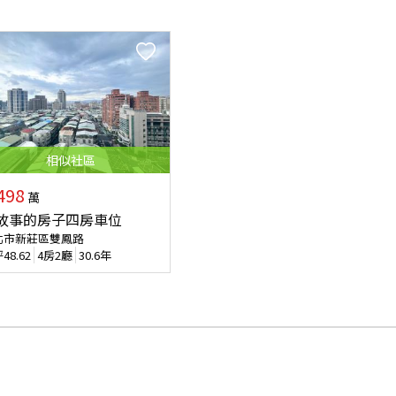
相似
社區
498
萬
故事的房子四房車位
北市新莊區雙鳳路
坪
48.62
4房2廳
30.6年