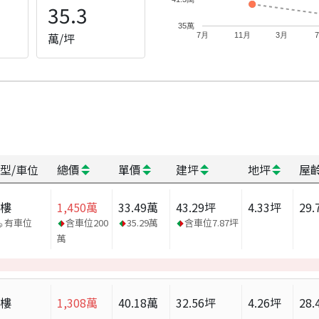
35.3
35萬
萬/坪
7月
11月
3月
型/車位
總價
單價
建坪
地坪
屋
大樓
1,450
萬
33.49
萬
43.29
坪
4.33
坪
29.
有車位
含車位
200
35.29
萬
含車位
7.87
坪
萬
大樓
1,308
萬
40.18
萬
32.56
坪
4.26
坪
28.