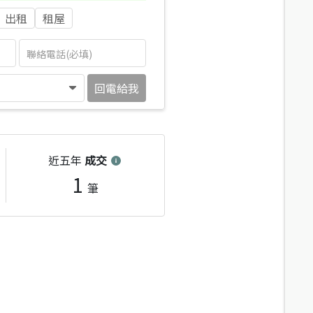
出租
租屋
回電給我
近五年
成交
1
筆