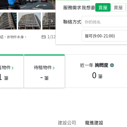
服務需求
我想要
買屋
賣屋
聯絡方式
皆可(9:00-21:00)
1
/
12
紹，非物件本身。
近一年
詢問度
售物件
待租物件
0
1
-
筆
筆
筆
建設公司
龍進建設