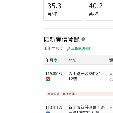
35.3
40.2
萬/坪
萬/坪
最新實價登錄
兩年內成交
編輯篩選條件
年月
地址
類
115
年
03
月
青山路一段8號之1，
12樓
備註資訊：
其他增建；
113
年
12
月
新北市新莊區青山路
一段10號之1八樓