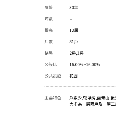
屋齡
30
年
坪數
--
樓高
12層
戶數
81戶
格局
2房,3房
公設比
16.00%~16.00%
公共設施
花園
主要特色
戶數少,較單純,面青山,
大多為一層兩戶及一層三戶,