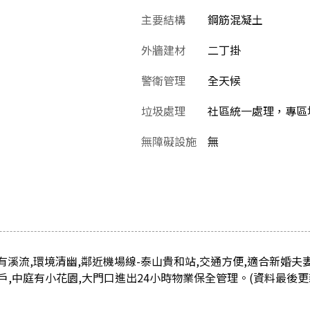
主要結構
鋼筋混凝土
外牆建材
二丁掛
警衛管理
全天候
垃圾處理
社區統一處理，專區
無障礙設施
無
後有溪流,環境清幽,鄰近機場線-泰山貴和站,交通方便,適合新婚
中庭有小花園,大門口進出24小時物業保全管理。(資料最後更新日：2