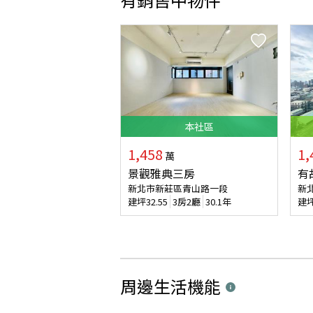
本
社區
1,458
1,
萬
景觀雅典三房
有
新北市新莊區青山路一段
新
建坪
32.55
3房2廳
30.1年
建
周邊生活機能