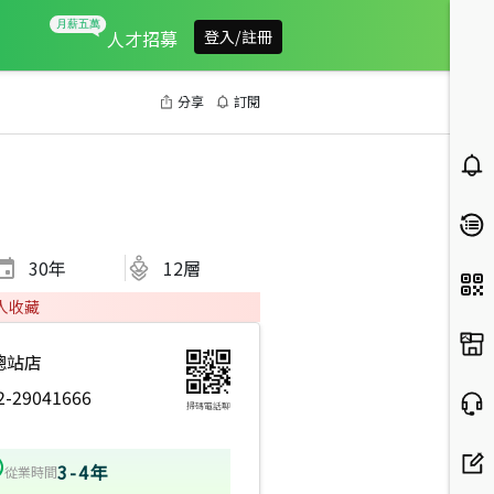
人才招募
登入/註冊
分享
訂閱
30
年
12層
人收藏
總站店
2-29041666
掃碼電話聊
2023年8月龍虎榜
3-4年
從業時間