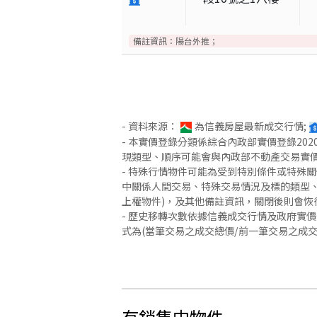
備註資訊：
陽台外推；
- 資料來源：
為信義房屋最新成交行情;
- 本實價登錄分類係綜合內政部實價登錄2
現類型、順序可能會與內政部不動產交易實
- 特殊行情物件可能為受到特別條件或特殊
中關係人間交易、特殊交易情況及標的類型、
上權物件)，及其他備註資訊，關閉後則會恢
- 歷史移轉次數依據信義成交行情及政府實
式為(當筆交易之成交總價/前一筆交易之成
有銷售中物件