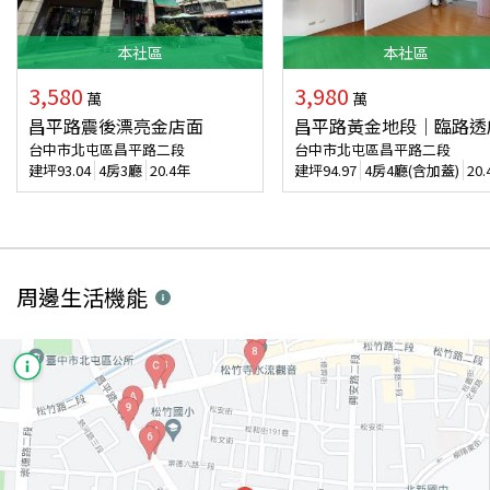
本
社區
本
社區
3,580
3,980
萬
萬
昌平路震後漂亮金店面
昌平路黃金地段｜臨路透
台中市北屯區昌平路二段
台中市北屯區昌平路二段
建坪
93.04
4房3廳
20.4年
建坪
94.97
4房4廳(含加蓋)
20
周邊生活機能