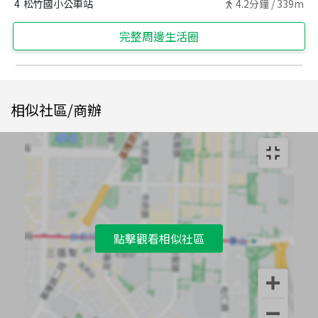
4
松竹國小公車站
4.2
分鐘 /
339m
完整周邊生活圈
相似社區/商辦
點擊觀看相似社區