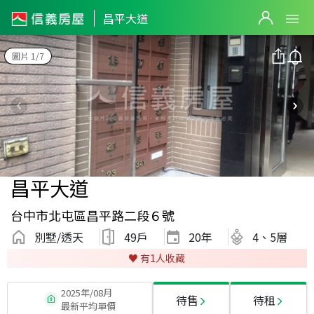
昌平大道
圖片 1/7
昌平大道
台中市北屯區昌平路二段６號
別墅/透天
49戶
20
年
4、5層
♥️ 有
1
人收藏
2025年/08月
待售
待租
最新平均單價