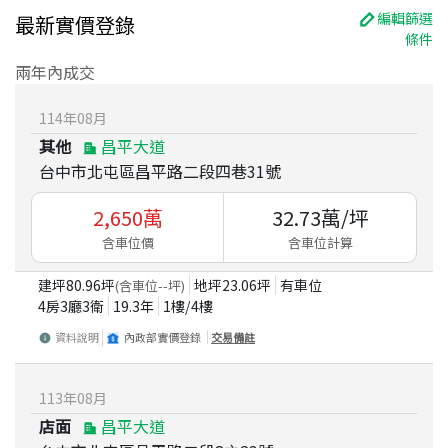
編輯篩選
最新實價登錄
條件
兩年內成交
114
年
08
月
其他
昌平大道
台中市北屯區昌平路二段四巷31號
2,650
萬
32.73
萬/坪
含車位價
含車位計算
建坪
80.96
坪
地坪
23.06
坪
有車位
(含車位
--
坪)
4房3廳3衛
19.3
年
1
樓/
4
樓
資料說明
內政部實價登錄
交易備註
113
年
08
月
店面
昌平大道