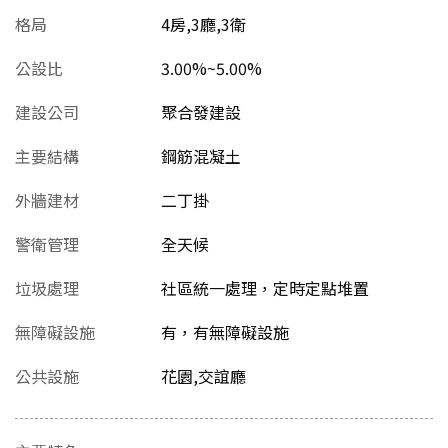
格局
4房,3廳,3衛
公設比
3.00%~5.00%
建設公司
聚合發建設
主要結構
鋼筋混凝土
外牆建材
二丁掛
警衛管理
全天候
垃圾處理
社區統一處理，定時定點堆置
無障礙設施
有，有無障礙設施
公共設施
花園,交誼廳