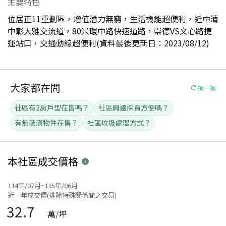
主要特色
位居正11重劃區，增值潛力無窮，生活機能超便利，近中清
中彰大雅交流道，80米環中路快速道路，崇德VS文心路捷
運站口，交通動線超便利(資料最後更新日：2023/08/12)
大家都在問
換一換
社區有2房戶型在售嗎？
社區周邊採買方便嗎？
有無裝潢物件在售？
社區垃圾處理方式？
本社區
成交價格
114年/07月~115年/06月
近一年成交價(排除特殊關係間之交易)
32.7
萬/坪