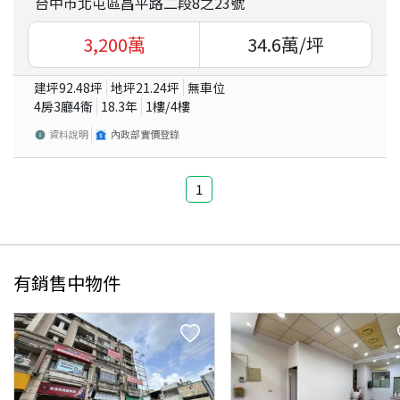
台中市北屯區昌平路二段8之23號
3,200
萬
34.6
萬/坪
建坪
92.48
坪
地坪
21.24
坪
無車位
4房3廳4衛
18.3
年
1
樓/
4
樓
資料說明
內政部實價登錄
1
有銷售中物件