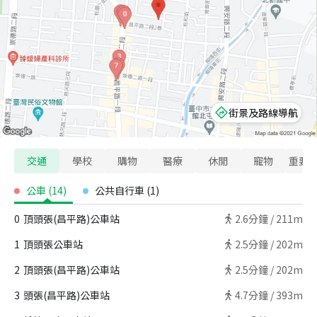
街景及路線導航
交通
學校
購物
醫療
休閒
寵物
重要
公車
(
14
)
公共自行車
(
1
)
0
頂頭張(昌平路)公車站
2.6
分鐘 /
211m
1
頂頭張公車站
2.5
分鐘 /
202m
2
頂頭張(昌平路)公車站
2.5
分鐘 /
202m
3
頭張(昌平路)公車站
4.7
分鐘 /
393m