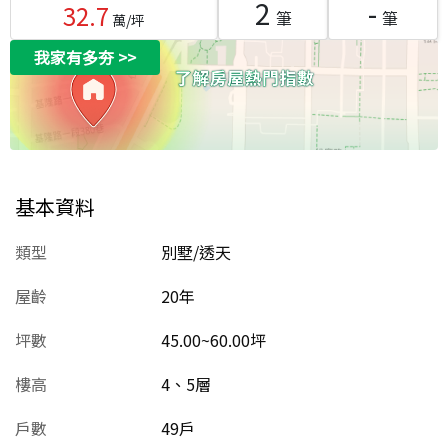
2
-
32.7
筆
筆
萬/坪
我家有多夯
>>
基本資料
類型
別墅/透天
屋齡
20
年
坪數
45.00~60.00坪
樓高
4、5層
戶數
49戶