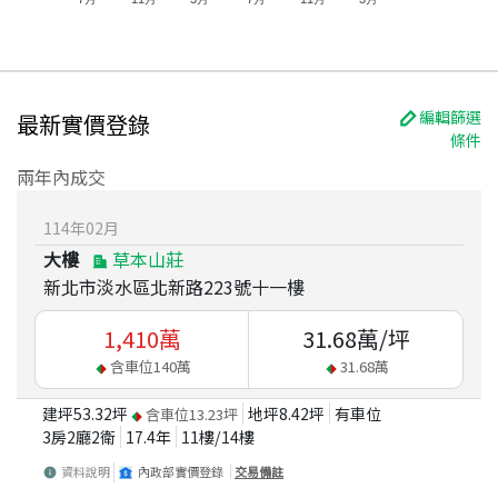
編輯篩選
最新實價登錄
條件
兩年內成交
114
年
02
月
大樓
草本山莊
新北市淡水區北新路223號十一樓
1,410
萬
31.68
萬/坪
含車位
140
萬
31.68
萬
建坪
53.32
坪
地坪
8.42
坪
有車位
含車位
13.23
坪
3房2廳2衛
17.4
年
11
樓/
14
樓
資料說明
內政部實價登錄
交易備註