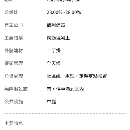
公設比
28.00%~28.00%
建設公司
馥翔建設
主要結構
鋼筋混凝土
外牆建材
二丁掛
警衛管理
全天候
垃圾處理
社區統一處理，定時定點堆置
無障礙設施
有，停車場到室內
公共設施
中庭
主要特色