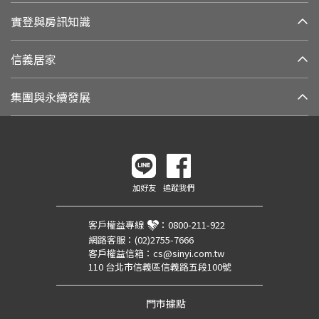
實登與房訊知識
信義居家
集團與永續發展
加好友
追蹤我們
客戶權益專線
：
0800-211-922
網路客服：
(02)2755-7666
客戶權益信箱：
cs@sinyi.com.tw
110 台北市信義區信義路五段100號
門市據點