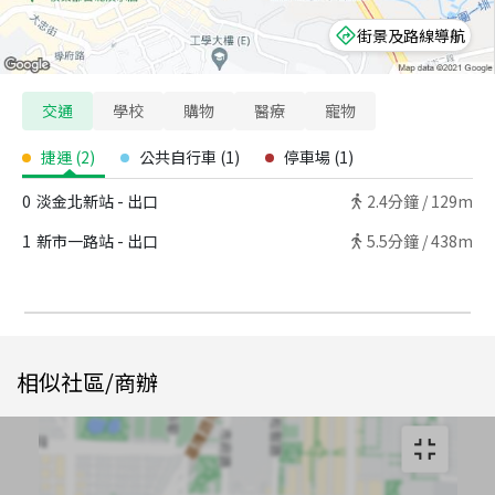
街景及路線導航
交通
學校
購物
醫療
寵物
捷運
(
2
)
公共自行車
(
1
)
停車場
(
1
)
0
淡金北新站 - 出口
2.4
分鐘 /
129m
1
新市一路站 - 出口
5.5
分鐘 /
438m
相似社區/商辦