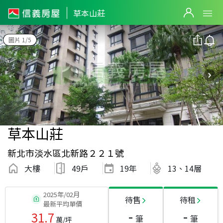
草本山莊
圖片 1/5
草本山莊
新北市淡水區北新路２２１號
大樓
49戶
19
年
13、14層
2025年/02月
待售
待租
最新平均單價
-
-
31.7
筆
筆
萬/坪