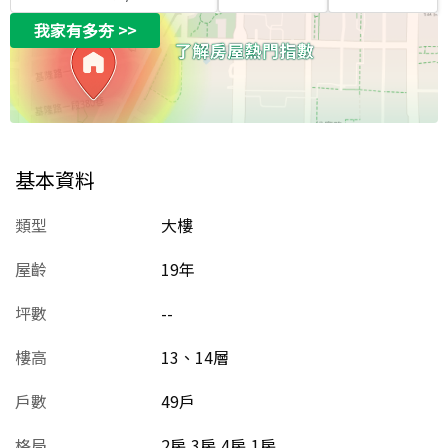
我家有多夯
>>
基本資料
類型
大樓
屋齡
19
年
坪數
--
樓高
13、14層
戶數
49戶
格局
2房,3房,4房,1房