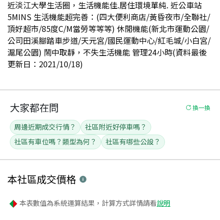
近淡江大學生活圈，生活機能佳.居住環境單純. 近公車站
5MINS 生活機能超完善：(四大便利商店/黃昏夜市/全聯社/
頂好超市/85度C/M當勞等等等) 休閒機能(新北市運動公園/
公司田溪腳踏車步道/天元宮/國民運動中心/紅毛城/小白宮/
滬尾公園) 鬧中取靜，不失生活機能 管理24小時(資料最後
更新日：2021/10/18)
大家都在問
換一換
周邊近期成交行情？
社區附近好停車嗎？
社區有車位嗎？類型為何？
社區有哪些公設？
本社區
成交價格
本表數值為系統運算結果，計算方式詳情請看
說明