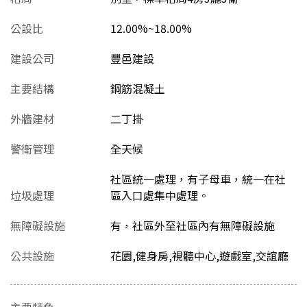
公設比
12.00%~18.00%
建設公司
豐邑建設
主要結構
鋼筋混凝土
外牆建材
二丁掛
警衛管理
全天候
社區統一處理，有子母車，統一在社
垃圾處理
區入口處集中處理。
無障礙設施
有，社區外至社區內有無障礙設施
公共設施
花園,健身房,視聽中心,遊戲室,交誼廳
主要特色