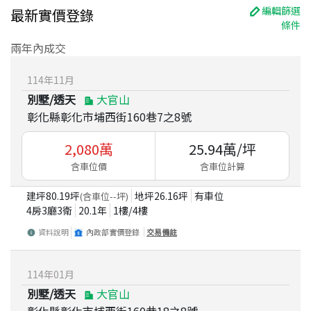
編輯篩選
最新實價登錄
條件
兩年內成交
114
年
11
月
別墅/透天
大官山
彰化縣彰化市埔西街160巷7之8號
2,080
萬
25.94
萬/坪
含車位價
含車位計算
建坪
80.19
坪
地坪
26.16
坪
有車位
(含車位
--
坪)
4房3廳3衛
20.1
年
1
樓/
4
樓
資料說明
內政部實價登錄
交易備註
114
年
01
月
別墅/透天
大官山