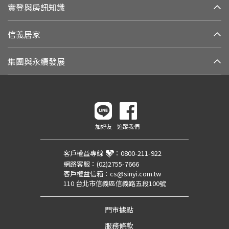
實登與房訊知識
信義居家
集團與永續發展
加好友
追蹤我們
客戶權益專線
：
0800-211-922
網路客服：
(02)2755-7666
客戶權益信箱：
cs@sinyi.com.tw
110 台北市信義區信義路五段100號
門市據點
服務條款