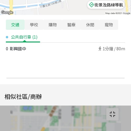
街景及路線導航
交通
學校
購物
醫療
休閒
寵物
公共自行車
(
1
)
0
彰興國中
1
分鐘 /
80m
相似社區/商辦