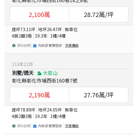
彰化縣彰化市埔西街160巷18之8號
2,100
萬
28.72
萬/坪
建坪
73.11
坪
地坪
26.47
坪
無車位
4房2廳3衛
19.3
年
1
樓/
4
樓
資料說明
內政部實價登錄
交易備註
113
年
12
月
別墅/透天
大官山
彰化縣彰化市埔西街160巷7號
2,190
萬
27.76
萬/坪
建坪
78.89
坪
地坪
24.05
坪
無車位
4房2廳3衛
19.2
年
1
樓/
4
樓
資料說明
內政部實價登錄
交易備註