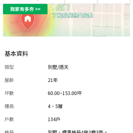
我家有多夯
>>
基本資料
類型
別墅/透天
屋齡
21
年
坪數
60.00~153.00坪
樓高
4、5層
戶數
134戶
格局
別墅，標準格局4房3廳3衛。