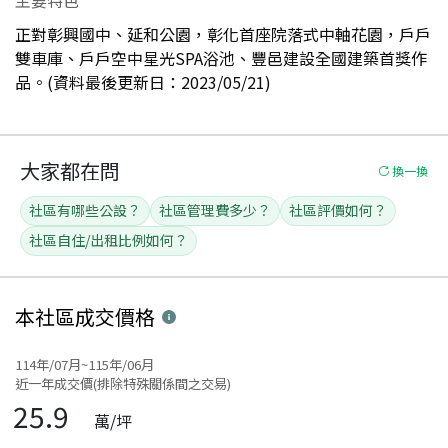
正對彰興國中、延和公園，彰化首座院落式中軸花園，戶戶
雙車庫、戶戶空中星光SPA浴池、豐邑建設全國建築首獎作
品。(資料最後更新日：2023/05/21)
大家都在問
換一換
社區有哪些公設？
社區管理費多少？
社區評價如何？
社區自住/出租比例如何？
本社區
成交價格
114年/07月~115年/06月
近一年成交價(排除特殊關係間之交易)
25.9
萬/坪