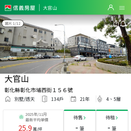
大官山
圖片 1/12
大官山
彰化縣彰化市埔西街１５６號
別墅/透天
134戶
21
年
4、5層
2025年/11月
待售
待租
最新平均單價
-
-
25.9
筆
筆
萬/坪