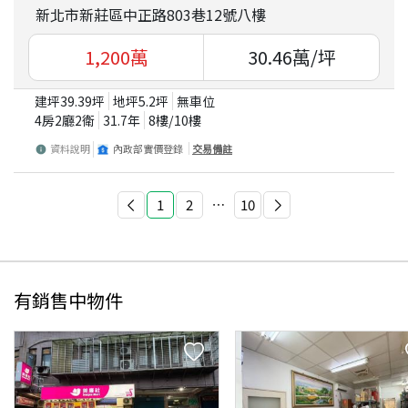
新北市新莊區中正路803巷12號八樓
1,200
萬
30.46
萬/坪
建坪
39.39
坪
地坪
5.2
坪
無車位
4房2廳2衛
31.7
年
8
樓/
10
樓
資料說明
內政部實價登錄
交易備註
1
2
⋯
10
有銷售中物件