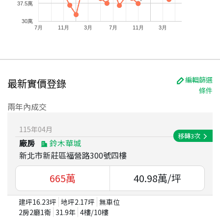
37.5萬
30萬
7月
11月
3月
7月
11月
3月
編輯篩選
最新實價登錄
條件
兩年內成交
115
年
04
月
移轉
3
次
廠房
鈴木華城
新北市新莊區福營路300號四樓
665
萬
40.98
萬/坪
建坪
16.23
坪
地坪
2.17
坪
無車位
2房2廳1衛
31.9
年
4
樓/
10
樓