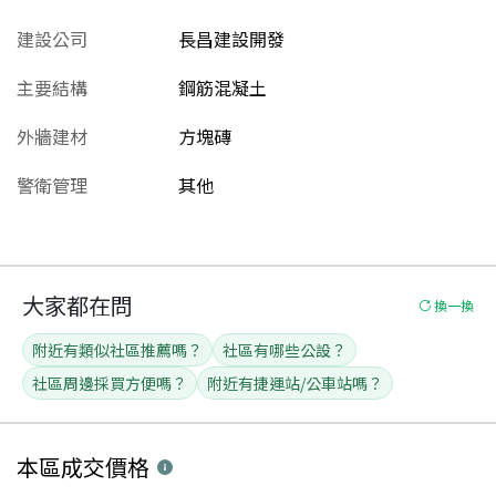
建設公司
長昌建設開發
主要結構
鋼筋混凝土
外牆建材
方塊磚
警衛管理
其他
大家都在問
換一換
附近有類似社區推薦嗎？
社區有哪些公設？
社區周邊採買方便嗎？
附近有捷運站/公車站嗎？
本區
成交價格