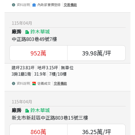
資料說明
內政部實價登錄
交易備註
115
年
04
月
廠房
鈴木華城
中正路803巷49號7樓
952
萬
39.98
萬/坪
建坪
23.81
坪
地坪
3.15
坪
無車位
3房1廳1衛
31.9
年
7
樓/
10
樓
資料說明
信義成交
交易備註
115
年
04
月
廠房
鈴木華城
新北市新莊區中正路803巷15號三樓
860
萬
36.25
萬/坪