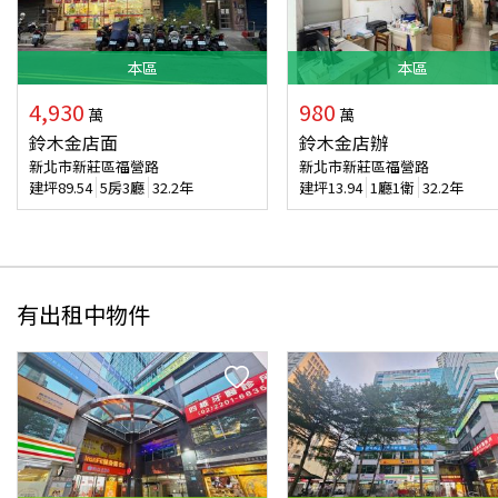
本
區
本
區
4,930
980
萬
萬
鈴木金店面
鈴木金店辦
新北市新莊區福營路
新北市新莊區福營路
建坪
89.54
5房3廳
32.2年
建坪
13.94
1廳1衛
32.2年
有出租中物件