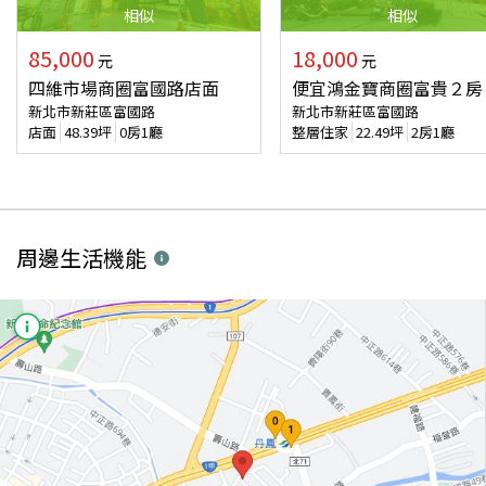
相似
相似
85,000
18,000
元
元
四維市場商圈富國路店面
便宜鴻金寶商圈富貴２房
新北市新莊區富國路
新北市新莊區富國路
店面
48.39
坪
0房1廳
整層住家
22.49
坪
2房1廳
周邊生活機能