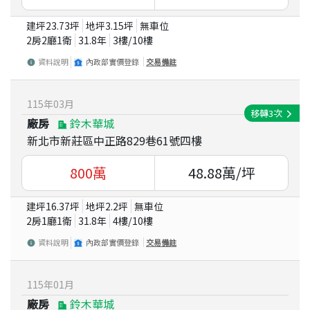
建坪
23.73
坪
地坪
3.15
坪
無車位
2房2廳1衛
31.8
年
3
樓/
10
樓
資料說明
內政部實價登錄
交易備註
115
年
03
月
移轉
3
次
廠房
鈴木華城
新北市新莊區中正路829巷61號四樓
800
萬
48.88
萬/坪
建坪
16.37
坪
地坪
2.2
坪
無車位
2房1廳1衛
31.8
年
4
樓/
10
樓
資料說明
內政部實價登錄
交易備註
115
年
01
月
廠房
鈴木華城