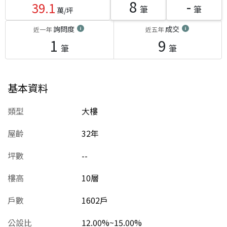
8
-
39.1
筆
筆
萬/坪
詢問度
成交
近一年
近五年
1
9
筆
筆
基本資料
類型
大樓
屋齡
32
年
坪數
--
樓高
10層
戶數
1602戶
公設比
12.00%~15.00%