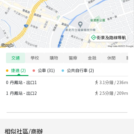
街景及路線導航
交通
學校
購物
醫療
金融
休閒
寵
捷運
(
2
)
公車
(
31
)
公共自行車
(
2
)
0
丹鳳站 - 出口1
3.1
分鐘 /
236m
1
丹鳳站 - 出口2
2.5
分鐘 /
209m
相似社區/商辦