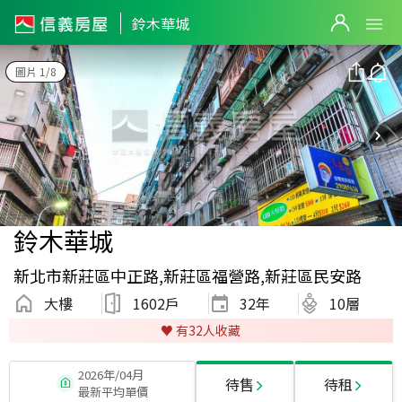
鈴木華城
圖片 1/8
鈴木華城
新北市新莊區中正路,新莊區福營路,新莊區民安路
大樓
1602戶
32
年
10層
♥️ 有
32
人收藏
2026年/04月
待售
待租
最新平均單價