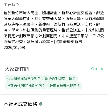
主要特色
位於新竹市清大商圈、關埔計畫、新都心計畫交會處，鄰近
清華大學商店街，附近有交通大學、清華大學、新竹科學園
區及許多大型國宅、新建案，為新竹市區生活、交通、經
濟、學術、科技匯集的重要區域，臨近公道五，未來科技園
區特定計劃區新都心計劃商圈旁，未來捷運千甲站、千坪公
園預定地旁，發展潛力極高。(資料最後更新日：
2026/01/09)
大家都在問
換一換
社區周邊採買方便嗎？
周邊近期成交行情？
社區自住/出租比例如何？
社區有無漏水問題？
本社區
成交價格