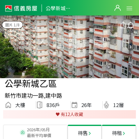
公學新城乙區
圖片 1/8
公學新城乙區
新竹市建功一路,建中路
大樓
836戶
26
年
12層
♥️ 有
12
人收藏
2026年/05月
待售
待租
最新平均單價