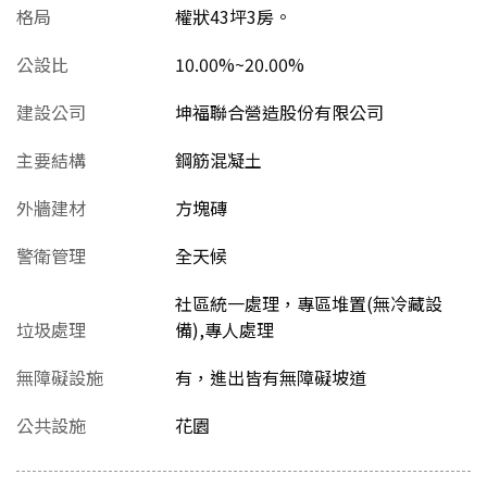
格局
權狀43坪3房。
公設比
10.00%~20.00%
建設公司
坤福聯合營造股份有限公司
主要結構
鋼筋混凝土
外牆建材
方塊磚
警衛管理
全天候
社區統一處理，專區堆置(無冷藏設
垃圾處理
備),專人處理
無障礙設施
有，進出皆有無障礙坡道
公共設施
花園