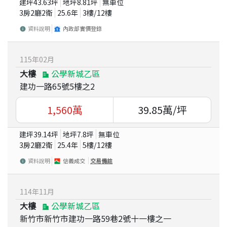
建坪
43.63
坪
地坪
8.81
坪
無車位
3房2廳2衛
25.6
年
3
樓/
12
樓
資料說明
內政部實價登錄
115
年
02
月
大樓
公學新城乙區
建功一路65號5樓之2
1,560
萬
39.85
萬/坪
建坪
39.14
坪
地坪
7.8
坪
無車位
3房2廳2衛
25.4
年
5
樓/
12
樓
資料說明
信義成交
交易備註
114
年
11
月
大樓
公學新城乙區
新竹市新竹市建功一路59巷2號十一樓之一