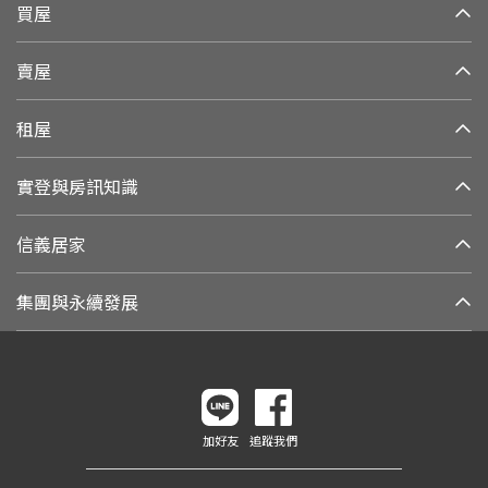
買屋
賣屋
租屋
實登與房訊知識
信義居家
集團與永續發展
加好友
追蹤我們