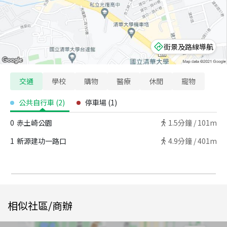
街景及路線導航
交通
學校
購物
醫療
休閒
寵物
公共自行車
(
2
)
停車場
(
1
)
0
赤土崎公園
1.5
分鐘 /
101m
1
新源建功一路口
4.9
分鐘 /
401m
相似社區/商辦