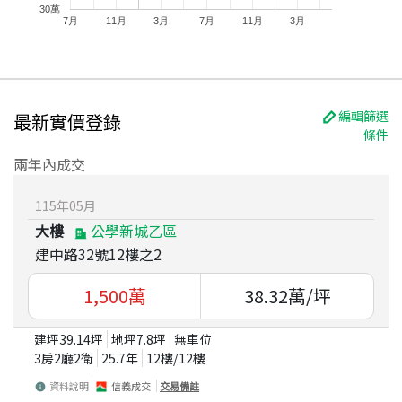
30萬
7月
11月
3月
7月
11月
3月
編輯篩選
最新實價登錄
條件
兩年內成交
115
年
05
月
大樓
公學新城乙區
建中路32號12樓之2
1,500
萬
38.32
萬/坪
建坪
39.14
坪
地坪
7.8
坪
無車位
3房2廳2衛
25.7
年
12
樓/
12
樓
資料說明
信義成交
交易備註