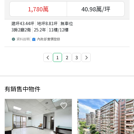
1,780
萬
40.98
萬/坪
建坪
43.44
坪
地坪
8.81
坪
無車位
3房2廳2衛
25.2
年
11
樓/
12
樓
資料說明
內政部實價登錄
1
2
3
有銷售中物件