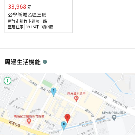
33,968
元
公學新城乙區三房
新竹市新竹市建功一路
整層住家
39.15
坪
3房2廳
周邊生活機能