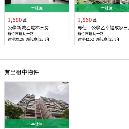
本
社區
本
社區
1,680
1,860
萬
萬
公學新城乙電梯三房
專任＿公學乙幸福成家三
新竹市建功一路
新竹市建功一路
建坪
39.26
3房2廳
25.9年
建坪
42.52
3房2廳
25.9年
有出租中物件
本
社區