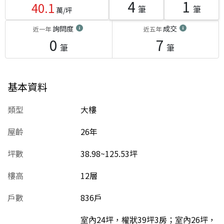
4
1
40.1
筆
筆
萬/坪
詢問度
成交
近一年
近五年
0
7
筆
筆
基本資料
類型
大樓
屋齡
26
年
坪數
38.98~125.53坪
樓高
12層
戶數
836戶
室內24坪，權狀39坪3房；室內26坪，