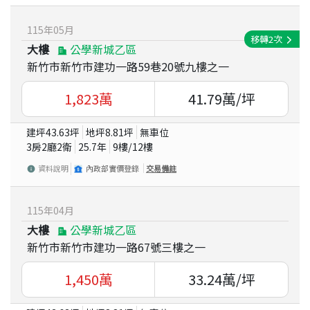
115
年
05
月
移轉
2
次
大樓
公學新城乙區
新竹市新竹市建功一路59巷20號九樓之一
1,823
萬
41.79
萬/坪
建坪
43.63
坪
地坪
8.81
坪
無車位
3房2廳2衛
25.7
年
9
樓/
12
樓
資料說明
內政部實價登錄
交易備註
115
年
04
月
大樓
公學新城乙區
新竹市新竹市建功一路67號三樓之一
1,450
萬
33.24
萬/坪