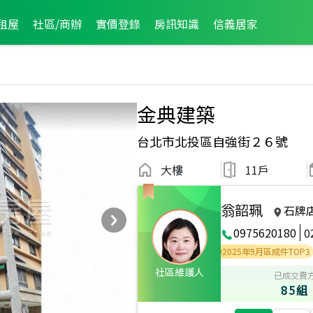
租屋
社區/商辦
實價登錄
房訊知識
信義居家
金典建築
台北市北投區自強街２６號
大樓
11戶
翁韶珮
石牌
0975620180
0
9年第4季度服務品質獎
2025年11月區成件TOP2
2025年9月區成件TOP3
社區維護人
已成交賣
85組