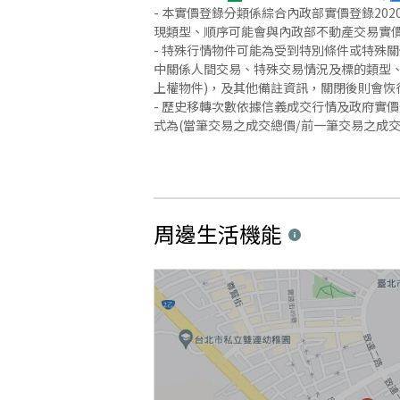
- 本實價登錄分類係綜合內政部實價登錄2
現類型、順序可能會與內政部不動產交易實
- 特殊行情物件可能為受到特別條件或特殊
中關係人間交易、特殊交易情況及標的類型、
上權物件)，及其他備註資訊，關閉後則會恢
- 歷史移轉次數依據信義成交行情及政府實
式為(當筆交易之成交總價/前一筆交易之成
周邊生活機能