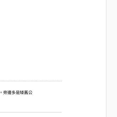
。旁邊多是矮舊公