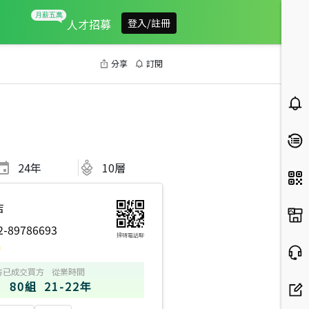
人才招募
登入/註冊
分享
訂閱
24
年
10層
店
2-89786693
掃碼電話聊
方
已成交買方
從業時間
80組
21-22年