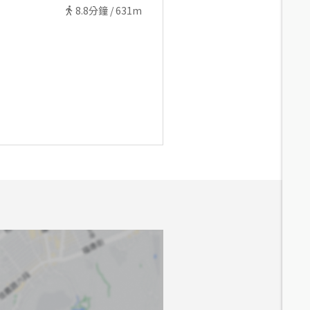
8.8
分鐘 /
631m