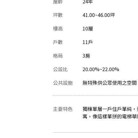
屋齡
24
年
坪數
41.00~46.00坪
樓高
10層
戶數
11戶
格局
3房
公設比
20.00%~22.00%
公共設施
無特殊供公眾使用之空間
主要特色
獨棟單層一戶住戶單純，
寓，像這樣單拼的電梯華廈，