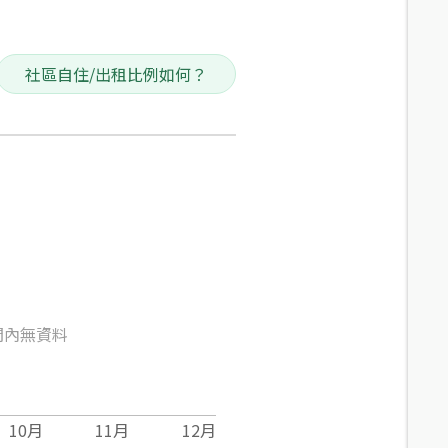
社區自住/出租比例如何？
間內無資料
10
月
11
月
12
月