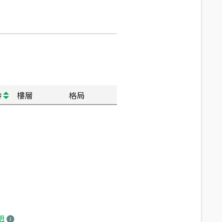
齡
樓層
格局
明