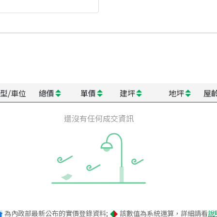
型/車位
總價
單價
建坪
地坪
屋
還沒有任何成交資訊
為內政部最新公布的實價登錄資料;
該數值為系統運算，詳細請看
說