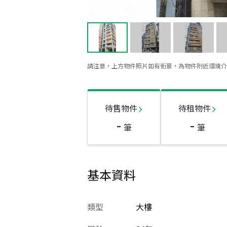
請注意，上方物件照片如有街景，為物件附近環境介
待售物件
待租物件
-
-
筆
筆
基本資料
類型
大樓