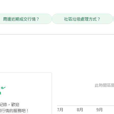
周邊近期成交行情？
社區垃圾處理方式？
此時間區
紀錄，歡迎
7
月
8
月
9
月
場行情的服務吧！