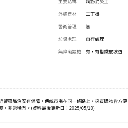
主要結構
鋼筋混凝土
外牆建材
二丁掛
警衛管理
無
垃圾處理
自行處理
無障礙設施
有，有搭鐵皮坡道
近警察局治安有保障。傳統市場在同一條路上，採買購物皆方便
非常稀有。(資料最後更新日：2025/05/10)