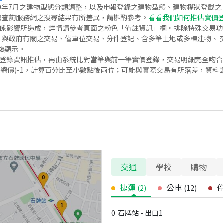
020年7月之建物型態分類調整，以及申報登錄之建物型態、建物權狀登載
價查詢服務網之搜尋結果有所差異，請斟酌參考。
看看我們如何推估實價
關係影響所造成，詳情請參考頁面之粉色「備註資訊」欄。排除特殊交易
與政府有關之交易、僅車位交易、分件登記、含多筆土地或多棟建物、 交
復顯示。
價登錄資訊推估，再由系統比對當筆與前一筆實價登錄，交易明細完全吻
交總價)-1，計算百分比至小數點後兩位；可能與實際交易有所落差，資料
交通
學校
購物
捷運
公車
(
2
)
(
12
)
0
石牌站 - 出口1