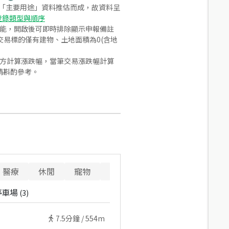
之「主要用途」資料推估而成，故資料呈
登錄類型與順序
功能，開啟後可即時排除顯示申報備註
易標的僅有建物、土地面積為0(含地
合方計算漲跌幅，當筆交易漲跌幅計算
請斟酌參考。
醫療
休閒
寵物
警消
重要設施
停車場
(
3
)
7.5
分鐘 /
554m