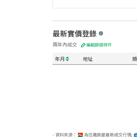
最新實價登錄
兩年內成交
編輯篩選條件
年月
地址
類
- 資料來源：
為信義房屋最新成交行情;