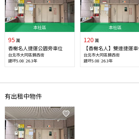
本
社區
本
社區
95
120
萬
萬
香榭名人捷運公園旁車位
【香榭名人】雙連捷運車
台北市大同區錦西街
台北市大同區錦西街
建坪
5.08
26.3年
建坪
5.08
26.3年
有出租中物件