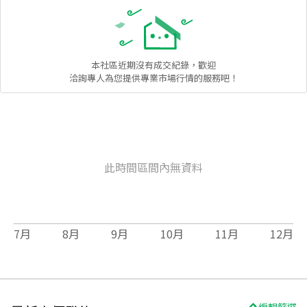
本社區
近期沒有成交紀錄，歡迎
洽詢專人為您提供專業市場行情的服務吧！
此時間區間內無資料
7
月
8
月
9
月
10
月
11
月
12
月
編輯篩選