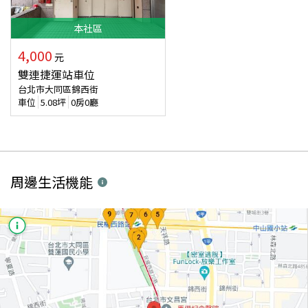
本
社區
4,000
元
雙連捷運站車位
台北市大同區錦西街
車位
5.08
坪
0房0廳
周邊生活機能