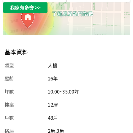
我家有多夯
>>
基本資料
類型
大樓
屋齡
26
年
坪數
10.00~35.00坪
樓高
12層
戶數
48戶
格局
2房,3房