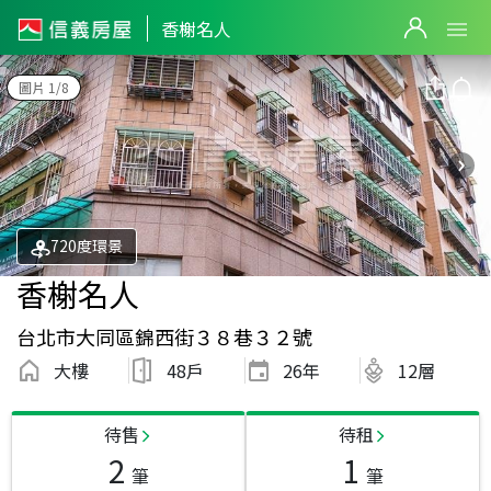
香榭名人
圖片 1/8
720度環景
香榭名人
台北市大同區錦西街３８巷３２號
大樓
48戶
26
年
12層
待售
待租
2
1
筆
筆