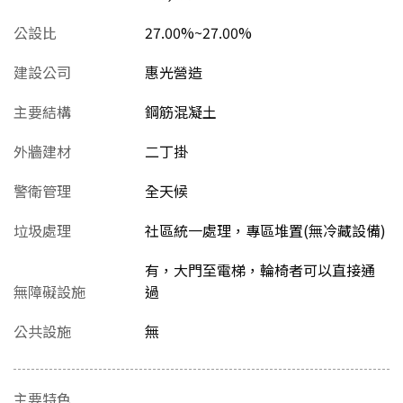
公設比
27.00%~27.00%
建設公司
惠光營造
主要結構
鋼筋混凝土
外牆建材
二丁掛
警衛管理
全天候
垃圾處理
社區統一處理，專區堆置(無冷藏設備)
有，大門至電梯，輪椅者可以直接通
無障礙設施
過
公共設施
無
主要特色