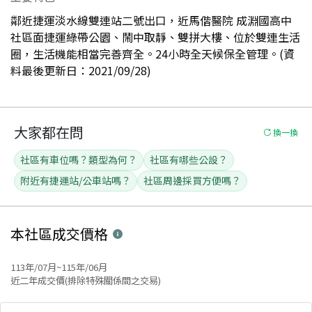
鄰近捷運淡水線雙連站二號出口，近馬偕醫院 成淵國高中
社區面捷運綠帶公園、鬧中取靜、雙拼大樓、位於雙連生活
圈，生活機能相當完善齊全。24小時全天候保全管理。(資
料最後更新日：2021/09/28)
大家都在問
換一換
社區有車位嗎？類型為何？
社區有哪些公設？
附近有捷運站/公車站嗎？
社區周邊採買方便嗎？
本社區
成交價格
113年/07月~115年/06月
近二年成交價(排除特殊關係間之交易)