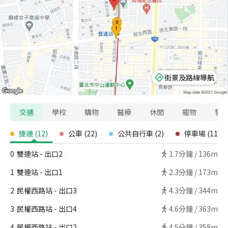
街景及路線導航
交通
學校
購物
醫療
休閒
寵物
警
捷運
(
12
)
公車
(
22
)
公共自行車
(
2
)
停車場
(
11
)
0
雙連站 - 出口2
1.7
分鐘 /
136m
1
雙連站 - 出口1
2.3
分鐘 /
173m
2
民權西路站 - 出口3
4.3
分鐘 /
344m
3
民權西路站 - 出口4
4.6
分鐘 /
363m
4
民權西路站 - 出口2
4.5
分鐘 /
358m