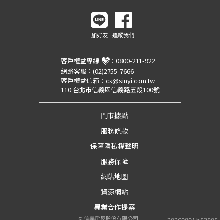
加好友
追蹤我們
客戶權益專線
：
0800-211-922
網路客服：
(02)2755-7666
客戶權益信箱：
cs@sinyi.com.tw
110 台北市信義區信義路五段100號
門市據點
服務條款
保障隱私權聲明
服務保障
網站地圖
資源網站
異業合作提案
©
信義房屋股份有限公司
20260804.b53805