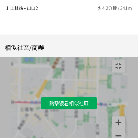
1
士林站 - 出口2
4.2
分鐘 /
341m
相似社區/商辦
點擊觀看相似社區