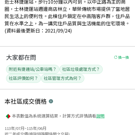
近士林捷運站，步行10分鐘以內可到。以中正路為主的商
圈，士林捷運站週邊商店林立，華榮傳統市場提供了當地居
民生活上的便利性。此棟住戶鎖定在中高階客戶群，住戶品
質在水準之上，為一講究住戶品質與生活機能的住宅環境。
(資料最後更新日：2021/09/24)
大家都在問
換一換
附近有捷運站/公車站嗎？
社區垃圾處理方式？
社區評價如何？
社區管理方式為何？
本社區
成交價格
本表數值為系統運算結果，計算方式詳情請看
說明
113年/07月~115年/06月
近二年成交價(排除特殊關係間之交易)