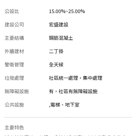
公設比
15.00%~25.00%
建設公司
宏盛建設
主要結構
鋼筋混凝土
外牆建材
二丁掛
警衛管理
全天候
垃圾處理
社區統一處理，集中處理
無障礙設施
有，社區有無障礙設施
公共設施
,電梯、地下室
主要特色