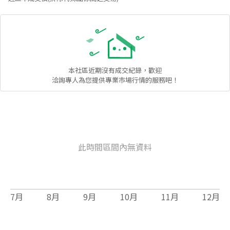
本社區
近期沒有成交紀錄，歡迎
洽詢專人為您提供專業市場行情的服務吧！
此時間區間內無資料
7
月
8
月
9
月
10
月
11
月
12
月