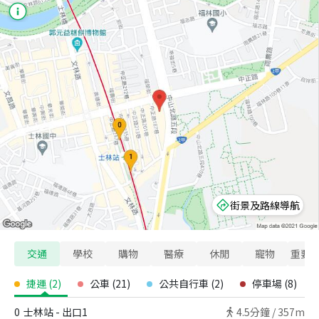
街景及路線導航
交通
學校
購物
醫療
休閒
寵物
重要
捷運
(
2
)
公車
(
21
)
公共自行車
(
2
)
停車場
(
8
)
0
士林站 - 出口1
4.5
分鐘 /
357m