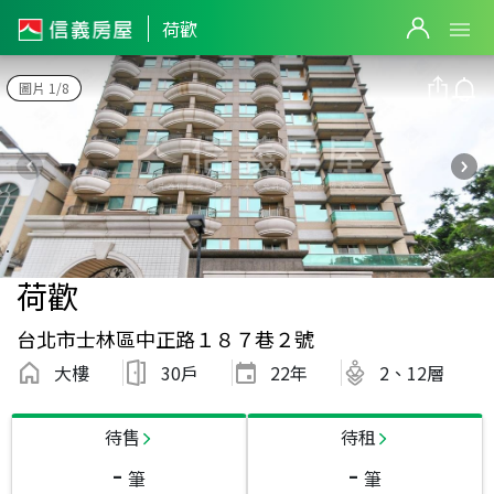
荷歡
圖片 1/8
荷歡
台北市士林區中正路１８７巷２號
大樓
30戶
22
年
2、12層
待售
待租
-
-
筆
筆