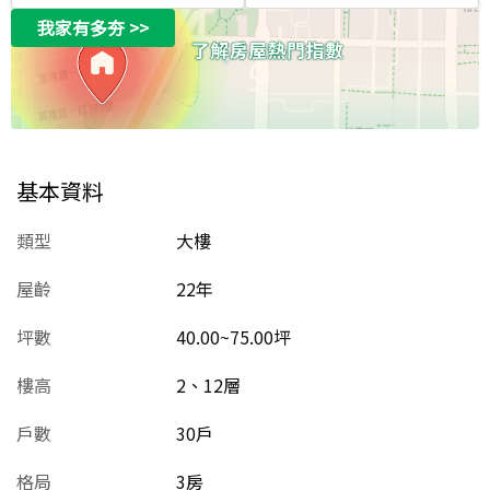
我家有多夯
>>
基本資料
類型
大樓
屋齡
22
年
坪數
40.00~75.00坪
樓高
2、12層
戶數
30戶
格局
3房