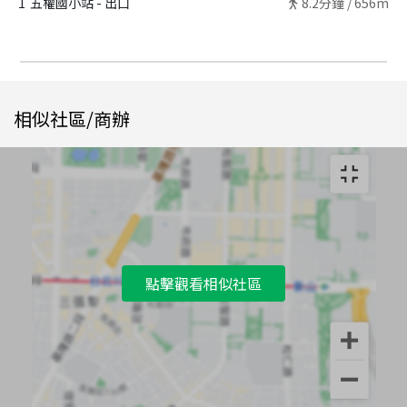
1
五權國小站 - 出口
8.2
分鐘 /
656m
相似社區/商辦
點擊觀看相似社區