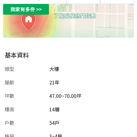
我家有多夯
>>
基本資料
類型
大樓
屋齡
21
年
坪數
47.00~70.00坪
樓高
14層
戶數
54戶
格局
3~4房