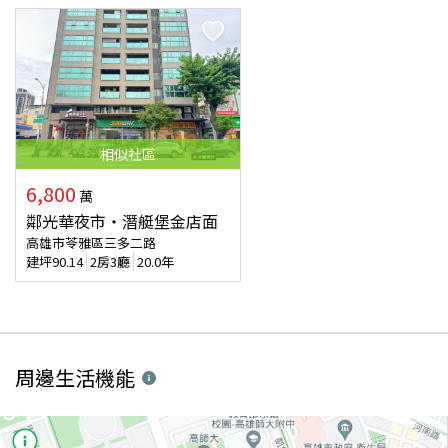
相似
社區
6,800
萬
鄰光華夜市‧潛艇堡金店面
高雄市苓雅區三多二路
建坪
90.14
2房3廳
20.0年
周邊生活機能