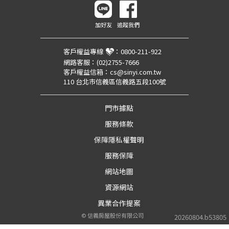
加好友
追蹤我們
客戶權益專線
：
0800-211-922
網路客服：
(02)2755-7666
客戶權益信箱：
cs@sinyi.com.tw
110 台北市信義區信義路五段100號
門市據點
服務條款
保障隱私權聲明
服務保障
網站地圖
資源網站
異業合作提案
©
信義房屋股份有限公司
20260804.b53805