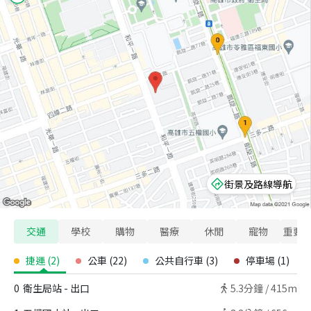
街景及路線導航
交通
學校
購物
醫療
休閒
寵物
重要
捷運
(
2
)
公車
(
22
)
公共自行車
(
3
)
停車場
(
1
)
0
衛生局站 - 出口
5.3
分鐘 /
415m