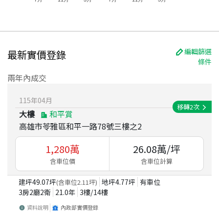
編輯篩選
最新實價登錄
條件
兩年內成交
115
年
04
月
移轉
2
次
大樓
和平賞
高雄市苓雅區和平一路78號三樓之2
1,280
萬
26.08
萬/坪
含車位價
含車位計算
建坪
49.07
坪
地坪
4.77
坪
有車位
(含車位
2.11
坪)
3房2廳2衛
21.0
年
3
樓/
14
樓
資料說明
內政部實價登錄