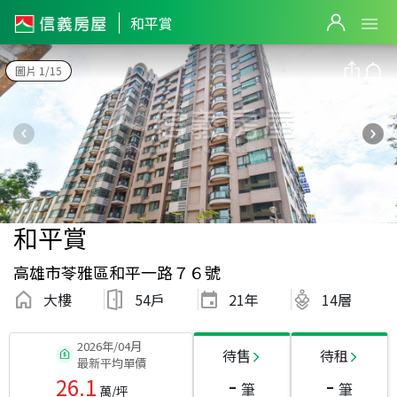
和平賞
圖片 1/15
和平賞
高雄市苓雅區和平一路７６號
大樓
54戶
21
年
14層
2026年/04月
待售
待租
最新平均單價
-
-
26.1
筆
筆
萬/坪