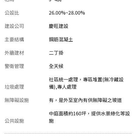
公設比
26.00%~28.00%
建設公司
慶旺建設
主要結構
鋼筋混凝土
外牆建材
二丁掛
警衛管理
全天候
社區統一處理，專區堆置(無冷藏設
垃圾處理
備),專人處理
無障礙設施
有，是外至室內有供無障礙之坡道
中庭面積約160坪，提供水景綠化等設
公共設施
施