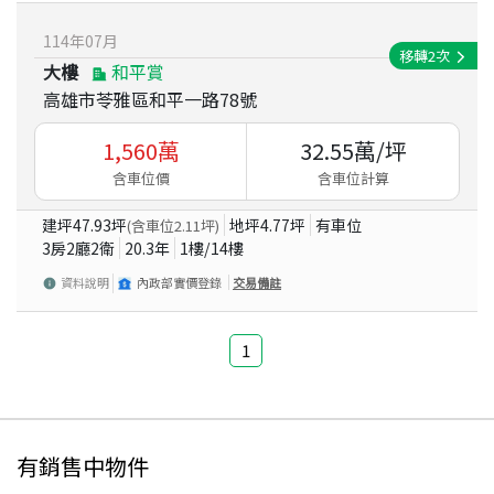
114
年
07
月
移轉
2
次
大樓
和平賞
高雄市苓雅區和平一路78號
1,560
萬
32.55
萬/坪
含車位價
含車位計算
建坪
47.93
坪
地坪
4.77
坪
有車位
(含車位
2.11
坪)
3房2廳2衛
20.3
年
1
樓/
14
樓
資料說明
內政部實價登錄
交易備註
1
有銷售中物件