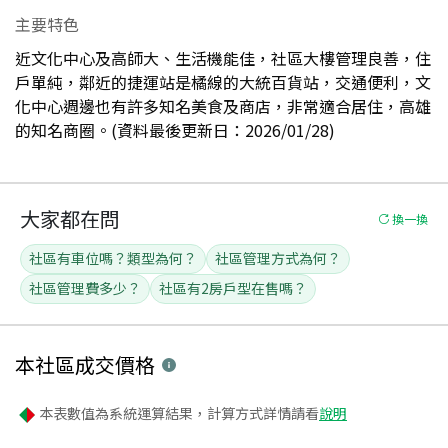
主要特色
近文化中心及高師大、生活機能佳，社區大樓管理良善，住
戶單純，鄰近的捷運站是橘線的大統百貨站，交通便利，文
化中心週邊也有許多知名美食及商店，非常適合居住，高雄
的知名商圈。(資料最後更新日：2026/01/28)
大家都在問
換一換
社區有車位嗎？類型為何？
社區管理方式為何？
社區管理費多少？
社區有2房戶型在售嗎？
本社區
成交價格
本表數值為系統運算結果，計算方式詳情請看
說明