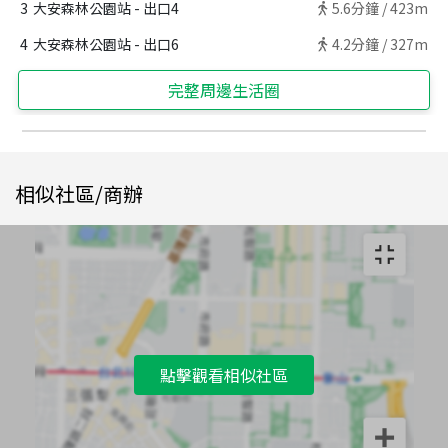
3
大安森林公園站 - 出口4
5.6
分鐘 /
423m
4
大安森林公園站 - 出口6
4.2
分鐘 /
327m
完整周邊生活圈
相似社區/商辦
點擊觀看相似社區