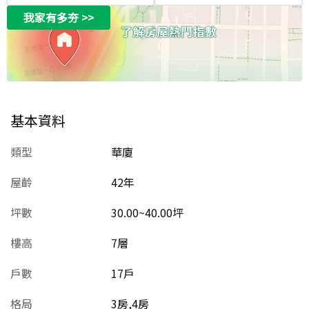
我家有多夯
>>
基本資料
類型
華廈
屋齡
42
年
坪數
30.00~40.00坪
樓高
7層
戶數
17戶
格局
3房,4房