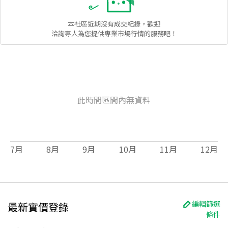
本社區
近期沒有成交紀錄，歡迎
洽詢專人為您提供專業市場行情的服務吧！
此時間區間內無資料
7
月
8
月
9
月
10
月
11
月
12
月
編輯篩選
最新實價登錄
條件