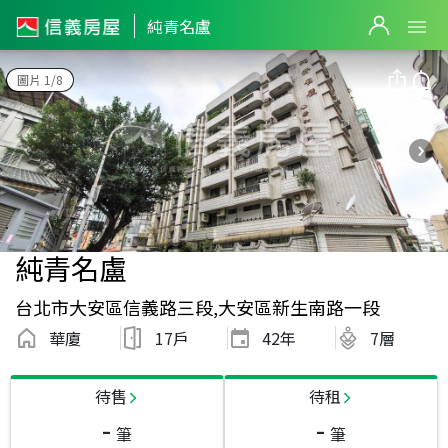
純青名盧
圖片 1/8
純青名盧
台北市大安區信義路三段,大安區新生南路一段
華廈
17戶
42
年
7層
待售
待租
-
-
筆
筆