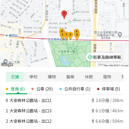
街景及路線導航
交通
學校
購物
醫療
休閒
寵物
警
捷運
(
6
)
公車
(
20
)
公共自行車
(
1
)
停車場
(
5
)
0
大安森林公園站 - 出口1
2.6
分鐘 /
206m
1
大安森林公園站 - 出口3
6.1
分鐘 /
463m
2
大安森林公園站 - 出口2
6.6
分鐘 /
504m