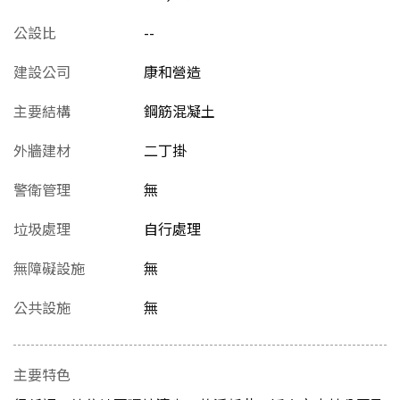
公設比
--
建設公司
康和營造
主要結構
鋼筋混凝土
外牆建材
二丁掛
警衛管理
無
垃圾處理
自行處理
無障礙設施
無
公共設施
無
主要特色