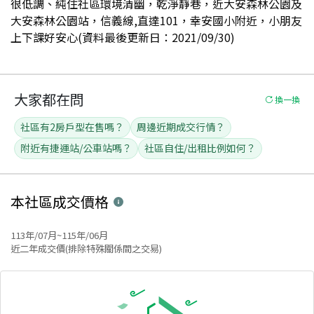
很低調、純住社區環境清幽，乾淨靜巷，近大安森林公園及
大安森林公園站，信義線,直達101，幸安國小附近，小朋友
上下課好安心(資料最後更新日：2021/09/30)
大家都在問
換一換
社區有2房戶型在售嗎？
周邊近期成交行情？
附近有捷運站/公車站嗎？
社區自住/出租比例如何？
本社區
成交價格
113年/07月~115年/06月
近二年成交價(排除特殊關係間之交易)