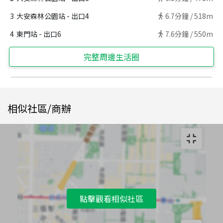
3
大安森林公園站 - 出口4
6.7
分鐘 /
518m
4
東門站 - 出口6
7.6
分鐘 /
550m
完整周邊生活圈
相似社區/商辦
點擊觀看相似社區