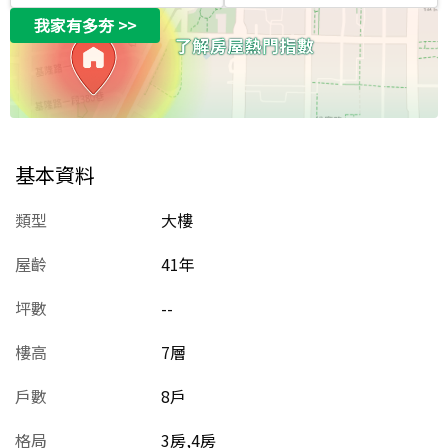
我家有多夯
>>
基本資料
類型
大樓
屋齡
41
年
坪數
--
樓高
7層
戶數
8戶
格局
3房,4房