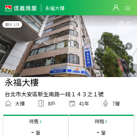
永福大樓
圖片 1/8
永福大樓
台北市大安區新生南路一段１４３之１號
大樓
8戶
41
年
7層
待售
待租
-
-
筆
筆