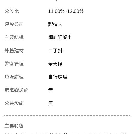
公設比
11.00%~12.00%
建設公司
起造人
主要結構
鋼筋混凝土
外牆建材
二丁掛
警衛管理
全天候
垃圾處理
自行處理
無障礙設施
無
公共設施
無
主要特色