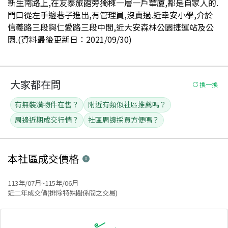
新生南路上,在友泰旅館旁獨棟一層一戶華廈,都是自家人的.
門口從左手邊巷子進出,有管理員,沒賣過.近幸安小學,介於
信義路三段與仁愛路三段中間,近大安森林公園捷運站及公
園.(資料最後更新日：2021/09/30)
大家都在問
換一換
有無裝潢物件在售？
附近有類似社區推薦嗎？
周邊近期成交行情？
社區周邊採買方便嗎？
本社區
成交價格
113年/07月~115年/06月
近二年成交價(排除特殊關係間之交易)