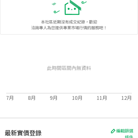
本社區
近期沒有成交紀錄，歡迎
洽詢專人為您提供專業市場行情的服務吧！
此時間區間內無資料
7
月
8
月
9
月
10
月
11
月
12
月
編輯篩選
最新實價登錄
條件