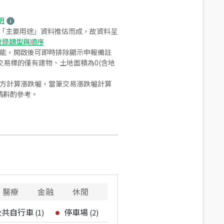
明
之「主要用途」資料推估而成，故資料呈
登錄類型與順序
功能，開啟後可即時排除顯示申報備註
易標的僅有建物、土地面積為0(含地
合方計算漲跌幅，當筆交易漲跌幅計算
請斟酌參考。
醫療
金融
休閒
寵物
公共自行車
停車場
(
1
)
(
2
)