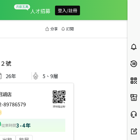
人才招募
登入/註冊
分享
訂閱
２號
26
年
5、9層
明湖店
2-89786579
掃碼電話聊
3-4年
從業時間
出租
租屋