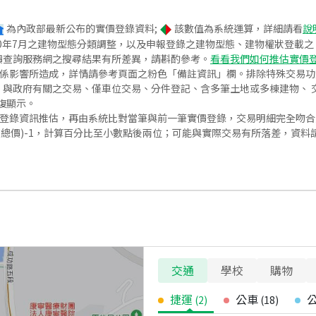
為內政部最新公布的實價登錄資料;
該數值為系統運算，詳細請看
說
020年7月之建物型態分類調整，以及申報登錄之建物型態、建物權狀登載
價查詢服務網之搜尋結果有所差異，請斟酌參考。
看看我們如何推估實價
關係影響所造成，詳情請參考頁面之粉色「備註資訊」欄。排除特殊交易
與政府有關之交易、僅車位交易、分件登記、含多筆土地或多棟建物、 交
復顯示。
價登錄資訊推估，再由系統比對當筆與前一筆實價登錄，交易明細完全吻
交總價)-1，計算百分比至小數點後兩位；可能與實際交易有所落差，資料
交通
學校
購物
捷運
公車
(
2
)
(
18
)