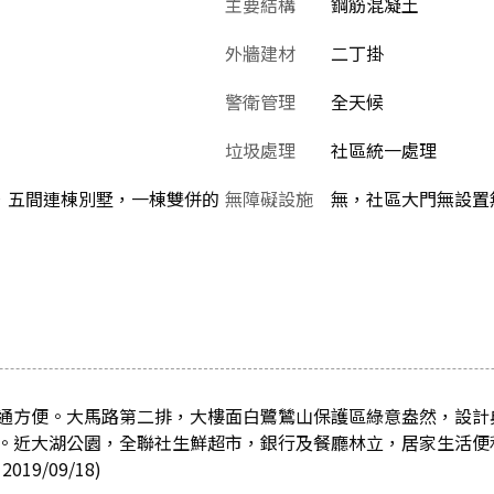
主要結構
鋼筋混凝土
外牆建材
二丁掛
警衛管理
全天候
垃圾處理
社區統一處理
主，五間連棟別墅，一棟雙併的
無障礙設施
無，社區大門無設置
通方便。大馬路第二排，大樓面白鷺鷥山保護區綠意盎然，設計
。近大湖公園，全聯社生鮮超市，銀行及餐廳林立，居家生活便
9/09/18)