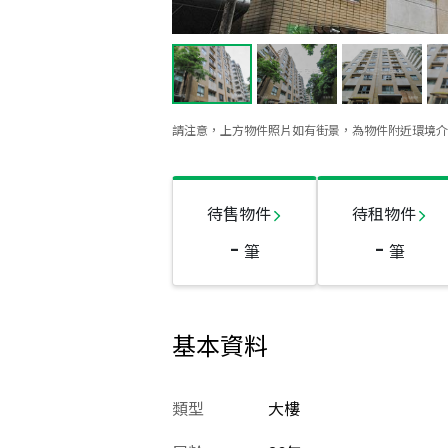
請注意，上方物件照片如有街景，為物件附近環境介
待售物件
待租物件
-
-
筆
筆
基本資料
類型
大樓