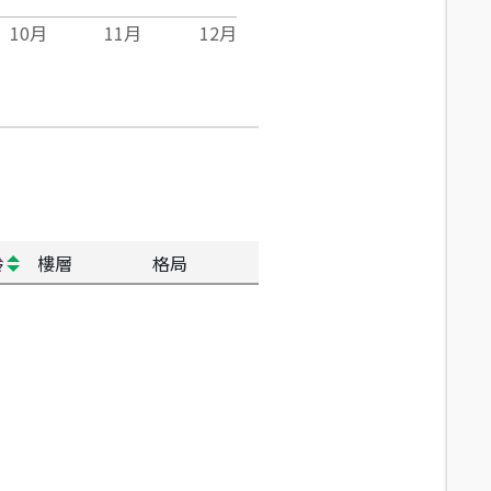
10
月
11
月
12
月
齡
樓層
格局