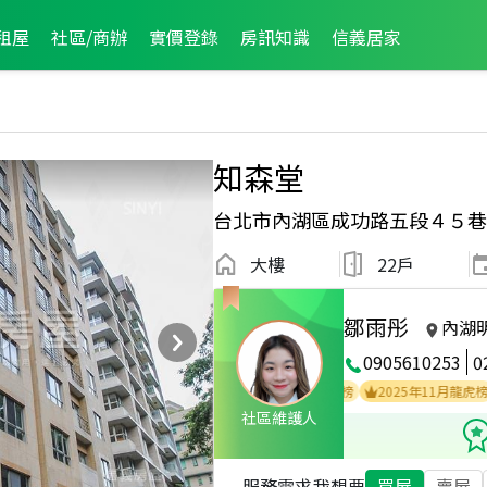
租屋
社區/商辦
實價登錄
房訊知識
信義居家
知森堂
台北市內湖區成功路五段４５巷
大樓
22戶
鄒雨彤
內湖
0905610253
0
OP3
2025年4月區成件TOP2
2026年7月龍虎榜
2025年11月龍虎榜
社區維護人
服務需求
我想要
買屋
賣屋