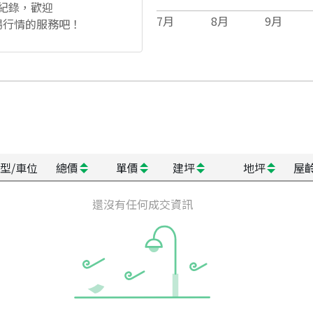
紀錄，歡迎
7
月
8
月
9
月
場行情的服務吧！
型/車位
總價
單價
建坪
地坪
屋
還沒有任何成交資訊