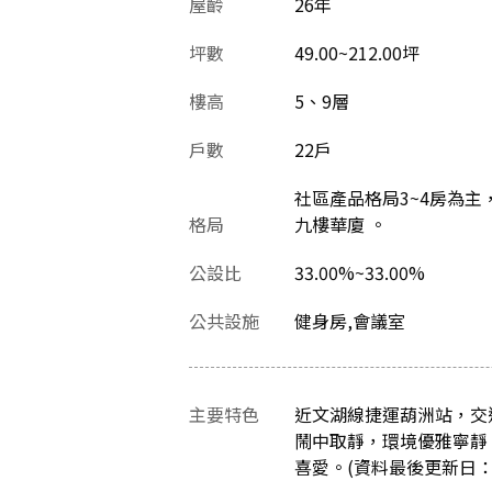
屋齡
26
年
坪數
49.00~212.00坪
樓高
5、9層
戶數
22戶
社區產品格局3~4房為
格局
九樓華廈 。
公設比
33.00%~33.00%
公共設施
健身房,會議室
主要特色
近文湖線捷運葫洲站，交
鬧中取靜，環境優雅寧靜
喜愛。(資料最後更新日：201