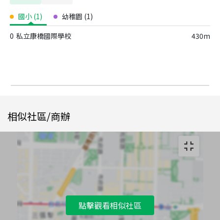
國小
(
1
)
幼稚園
(
1
)
0
私立康橋國際學校
430m
相似社區/商辦
點擊觀看相似社區