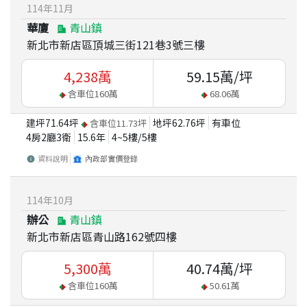
114
年
11
月
華廈
青山鎮
新北市新店區頂城三街121巷3號三樓
4,238
萬
59.15
萬/坪
含車位
160
萬
68.06
萬
建坪
71.64
坪
地坪
62.76
坪
有車位
含車位
11.73
坪
4房2廳3衛
15.6
年
4~5
樓/
5
樓
資料說明
內政部實價登錄
114
年
10
月
辦公
青山鎮
新北市新店區青山路162號四樓
5,300
萬
40.74
萬/坪
含車位
160
萬
50.61
萬