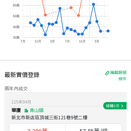
60萬
50萬
40萬
30萬
7月
11月
3月
7月
11月
3月
編輯篩選
最新實價登錄
條件
兩年內成交
115
年
04
月
移轉
3
次
華廈
青山鎮
新北市新店區頂城三街121巷9號二樓
3,280
萬
57.85
萬/坪