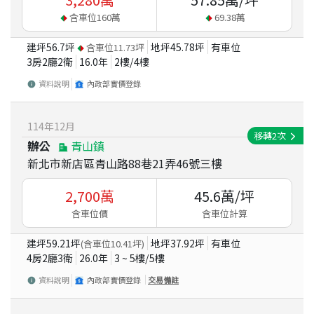
含車位
160
萬
69.38
萬
建坪
56.7
坪
地坪
45.78
坪
有車位
含車位
11.73
坪
3房2廳2衛
16.0
年
2
樓/
4
樓
資料說明
內政部實價登錄
114
年
12
月
移轉
2
次
辦公
青山鎮
新北市新店區青山路88巷21弄46號三樓
2,700
萬
45.6
萬/坪
含車位價
含車位計算
建坪
59.21
坪
地坪
37.92
坪
有車位
(含車位
10.41
坪)
4房2廳3衛
26.0
年
3 ~ 5
樓/
5
樓
資料說明
內政部實價登錄
交易備註