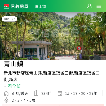
青山鎮
圖片 1/7
青山鎮
新北市新店區青山路,新店區頂城三街,新店區頂城二
街,新店
⋯
看全部
別墅/透天
834戶
15、17、20、27
年
2、3、4、5層