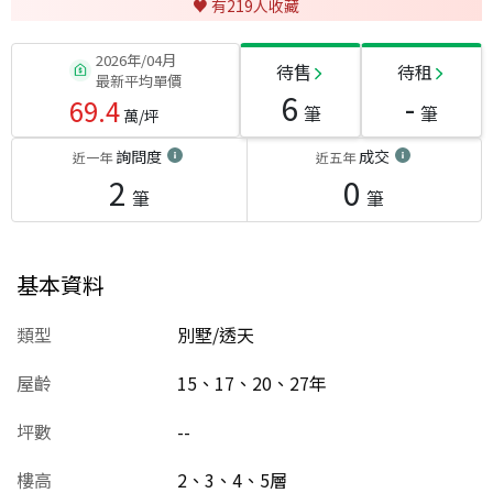
♥️ 有
219
人收藏
2026年/04月
待售
待租
最新平均單價
6
-
69.4
筆
筆
萬/坪
詢問度
成交
近一年
近五年
2
0
筆
筆
基本資料
類型
別墅/透天
屋齡
15、17、20、27
年
坪數
--
樓高
2、3、4、5層