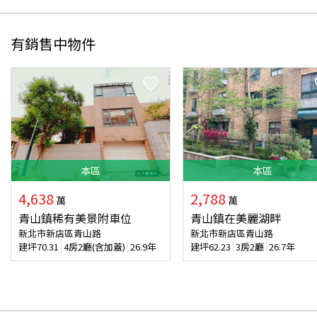
有銷售中物件
本
區
本
區
4,638
2,788
萬
萬
青山鎮稀有美景附車位
青山鎮在美麗湖畔
新北市新店區青山路
新北市新店區青山路
建坪
70.31
4房2廳(含加蓋)
26.9年
建坪
62.23
3房2廳
26.7年