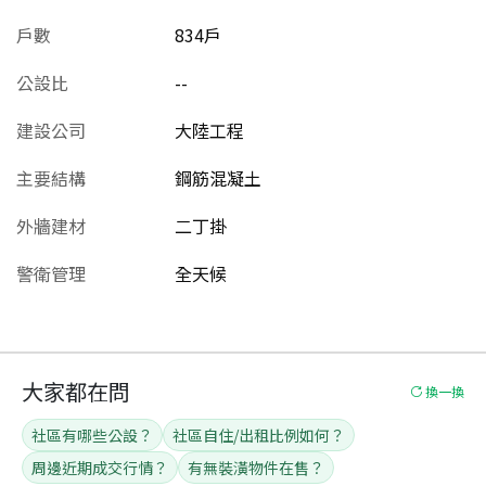
戶數
834戶
公設比
--
建設公司
大陸工程
主要結構
鋼筋混凝土
外牆建材
二丁掛
警衛管理
全天候
大家都在問
換一換
社區有哪些公設？
社區自住/出租比例如何？
周邊近期成交行情？
有無裝潢物件在售？