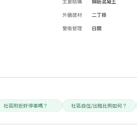
主要結構
鋼筋混凝土
外牆建材
二丁掛
警衛管理
日間
社區附近好停車嗎？
社區自住/出租比例如何？