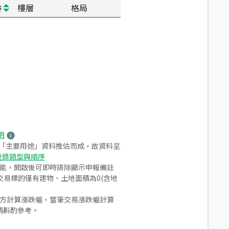
齡
樓層
格局
明
之「主要用途」資料推估而成，故資料呈
登錄類型與順序
功能，開啟後可即時排除顯示申報備註
易標的僅有建物、土地面積為0(含地
合方計算漲跌幅，當筆交易漲跌幅計算
請斟酌參考。