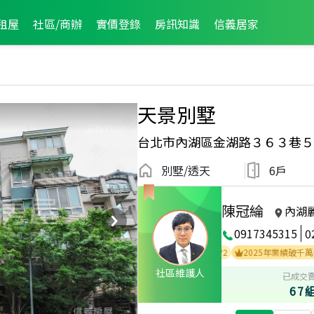
租屋
社區/商辦
實價登錄
房訊知識
信義居家
天景別墅
台北市內湖區金湖路３６３巷５
別墅/透天
6戶
陳冠綸
內湖
0917345315
0
2
2024年度區業績TOP3
2025年度區成件TOP2
2025年業績破千萬經紀人
社區維護人
已成交
67