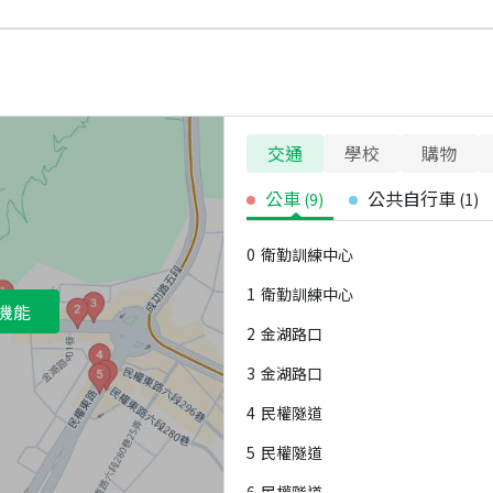
交通
學校
購物
公車
公共自行車
(
9
)
(
1
)
0
衛勤訓練中心
1
衛勤訓練中心
機能
2
金湖路口
3
金湖路口
4
民權隧道
5
民權隧道
6
民權隧道