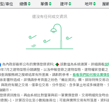
型/車位
總價
單價
建坪
地坪
屋
還沒有任何成交資訊
為內政部最新公布的實價登錄資料;
該數值為系統運算，詳細請看
說
020年7月之建物型態分類調整，以及申報登錄之建物型態、建物權狀登載
價查詢服務網之搜尋結果有所差異，請斟酌參考。
看看我們如何推估實價
關係影響所造成，詳情請參考頁面之粉色「備註資訊」欄。排除特殊交易
與政府有關之交易、僅車位交易、分件登記、含多筆土地或多棟建物、 交
復顯示。
價登錄資訊推估，再由系統比對當筆與前一筆實價登錄，交易明細完全吻
交總價)-1，計算百分比至小數點後兩位；可能與實際交易有所落差，資料