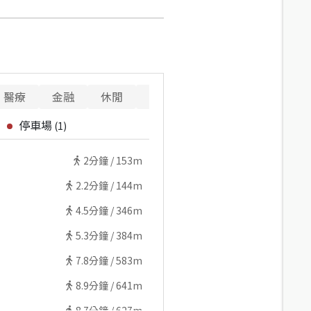
醫療
金融
休閒
寵物
停車場
(
1
)
2
分鐘 /
153m
2.2
分鐘 /
144m
4.5
分鐘 /
346m
5.3
分鐘 /
384m
7.8
分鐘 /
583m
8.9
分鐘 /
641m
8.7
分鐘 /
627m