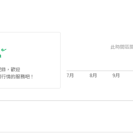
此時間區
紀錄，歡迎
7
月
8
月
9
月
場行情的服務吧！