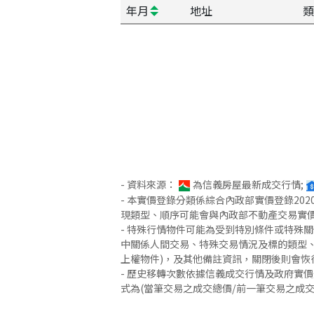
年月
地址
類
- 資料來源：
為信義房屋最新成交行情;
- 本實價登錄分類係綜合內政部實價登錄2
現類型、順序可能會與內政部不動產交易實
- 特殊行情物件可能為受到特別條件或特殊
中關係人間交易、特殊交易情況及標的類型、
上權物件)，及其他備註資訊，關閉後則會恢
- 歷史移轉次數依據信義成交行情及政府實
式為(當筆交易之成交總價/前一筆交易之成