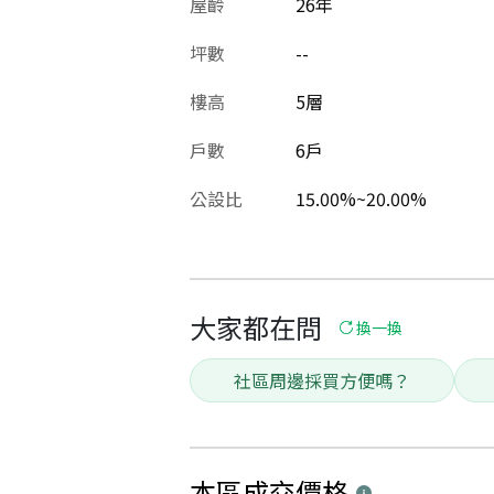
屋齡
26
年
坪數
--
樓高
5層
戶數
6戶
公設比
15.00%~20.00%
大家都在問
換一換
社區周邊採買方便嗎？
本區
成交價格