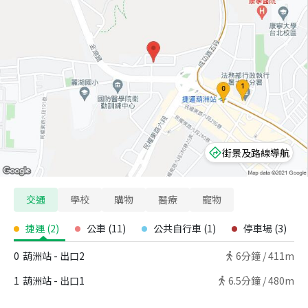
街景及路線導航
交通
學校
購物
醫療
寵物
捷運
(
2
)
公車
(
11
)
公共自行車
(
1
)
停車場
(
3
)
0
葫洲站 - 出口2
6
分鐘 /
411m
1
葫洲站 - 出口1
6.5
分鐘 /
480m