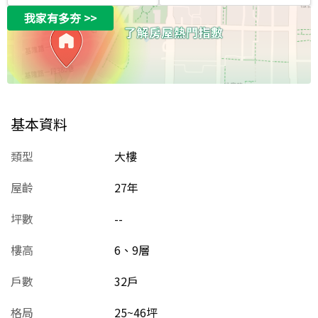
我家有多夯
>>
基本資料
類型
大樓
屋齡
27
年
坪數
--
樓高
6、9層
戶數
32戶
格局
25~46坪