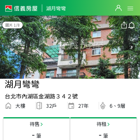
湖月彎彎
圖片 1/8
湖月彎彎
台北市內湖區金湖路３４２號
大樓
32戶
27
年
6、9層
待售
待租
-
-
筆
筆