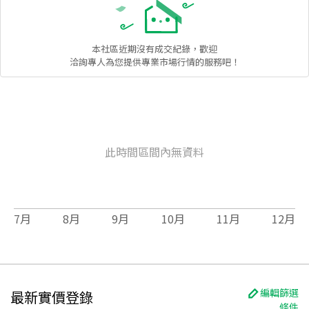
本社區
近期沒有成交紀錄，歡迎
洽詢專人為您提供專業市場行情的服務吧！
此時間區間內無資料
7
月
8
月
9
月
10
月
11
月
12
月
編輯篩選
最新實價登錄
條件