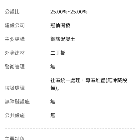
公設比
25.00%~25.00%
建設公司
冠倫開發
主要結構
鋼筋混凝土
外牆建材
二丁掛
警衛管理
無
社區統一處理，專區堆置(無冷藏設
垃圾處理
備),
無障礙設施
無
公共設施
無
主要特色