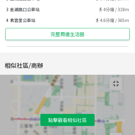
3
金湖路口公車站
4
分鐘 /
318m
4
紫雲里公車站
4.6
分鐘 /
365m
完整周邊生活圈
相似社區/商辦
點擊觀看相似社區