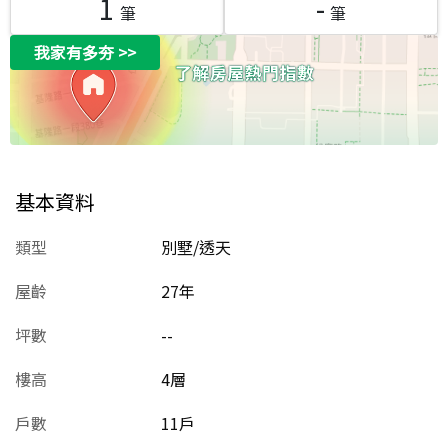
1
-
筆
筆
我家有多夯
>>
基本資料
類型
別墅/透天
屋齡
27
年
坪數
--
樓高
4層
戶數
11戶