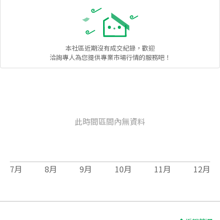
本社區
近期沒有成交紀錄，歡迎
洽詢專人為您提供專業市場行情的服務吧！
此時間區間內無資料
7
月
8
月
9
月
10
月
11
月
12
月