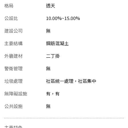
格局
透天
公設比
10.00%~15.00%
建設公司
無
主要結構
鋼筋混凝土
外牆建材
二丁掛
警衛管理
無
垃圾處理
社區統一處理，社區集中
無障礙設施
有，有
公共設施
無
主要特色