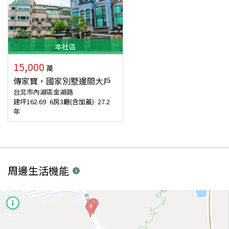
本
社區
15,000
萬
傳家寶，國家別墅邊間大戶
台北市內湖區金湖路
建坪
162.69
6房3廳(含加蓋)
27.2
年
周邊生活機能