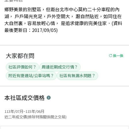
鄉野美景的別墅區，但距台北市中心莫約二十分車程的內
湖， 戶戶陽光充足，戶外空間大， 跟自然貼近，如同住在
大自然裏，容易放輕心情， 是追求健康的完美住家．(資料
最後更新日：2017/09/05)
大家都在問
換一換
社區評價如何？
周邊近期成交行情？
附近有捷運站/公車站嗎？
社區有無漏水問題？
本社區
成交價格
113年/07月~115年/06月
近二年成交價(排除特殊關係間之交易)