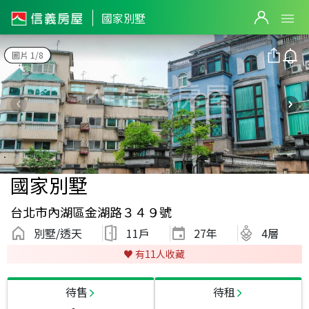
國家別墅
圖片 1/8
國家別墅
台北市內湖區金湖路３４９號
別墅/透天
11戶
27
年
4層
♥️ 有
11
人收藏
待售
待租