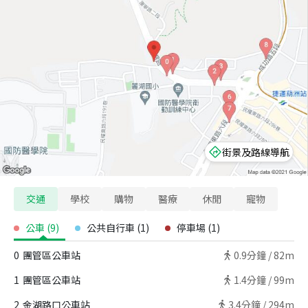
街景及路線導航
交通
學校
購物
醫療
休閒
寵物
公車
(
9
)
公共自行車
(
1
)
停車場
(
1
)
0
團管區公車站
0.9
分鐘 /
82m
1
團管區公車站
1.4
分鐘 /
99m
2
金湖路口公車站
3.4
分鐘 /
294m