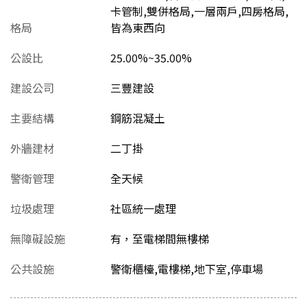
卡管制,雙併格局,一層兩戶,四房格局,
格局
皆為東西向
公設比
25.00%~35.00%
建設公司
三豐建設
主要結構
鋼筋混凝土
外牆建材
二丁掛
警衛管理
全天候
垃圾處理
社區統一處理
無障礙設施
有，至電梯間無樓梯
公共設施
警衛櫃檯,電樓梯,地下室,停車場