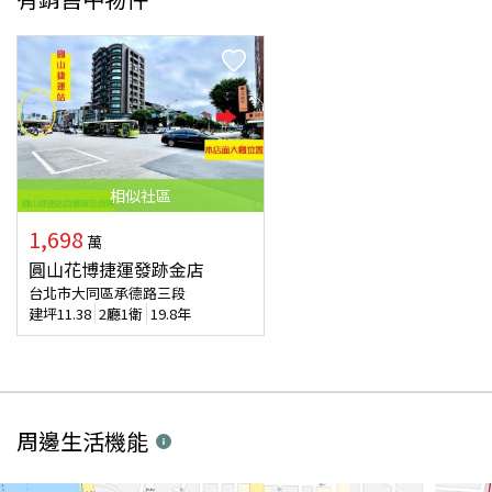
相似
社區
1,698
萬
圓山花博捷運發跡金店
台北市大同區承德路三段
建坪
11.38
2廳1衛
19.8年
周邊生活機能