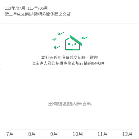
113年/07月~115年/06月
近二年成交價(排除特殊關係間之交易)
本社區
近期沒有成交紀錄，歡迎
洽詢專人為您提供專業市場行情的服務吧！
此時間區間內無資料
7
月
8
月
9
月
10
月
11
月
12
月