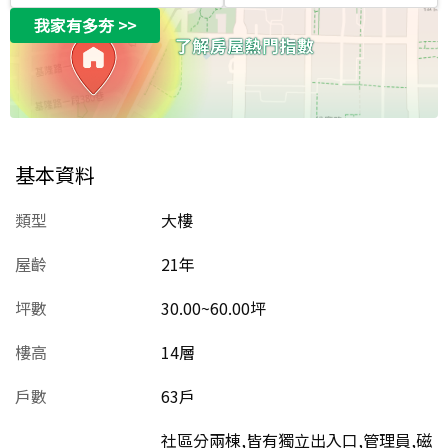
我家有多夯
>>
基本資料
類型
大樓
屋齡
21
年
坪數
30.00~60.00坪
樓高
14層
戶數
63戶
社區分兩棟,皆有獨立出入口,管理員,磁