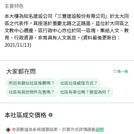
主要特色
本大樓為知名建設公司『三豐建設股份有限公司』於北大同
區之代表作。其座落於重慶北路之正路面，且位於大同區之
文教中心週邊，區行政中心亦位於同一區塊，集結人文、教
育、行政資源，非常具有人文氣息。(資料最後更新日：
2021/11/13)
大家都在問
換一換
附近有類似社區推薦嗎？
社區垃圾處理方式？
社區有其他物件在售嗎？
社區有車位嗎？類型為何？
本社區
成交價格
本表數值為系統運算結果，計算方式詳情請看
說明