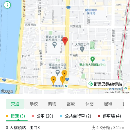
街景及路線導航
交通
學校
購物
醫療
休閒
寵物
警
捷運
(
3
)
公車
(
20
)
公共自行車
(
2
)
停車場
(
4
)
0
大橋頭站 - 出口3
4.3
分鐘 /
341m