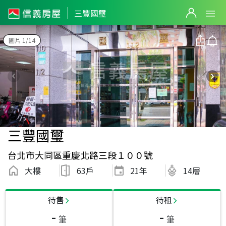
三豐國璽
圖片 1/14
三豐國璽
台北市大同區重慶北路三段１００號
大樓
63戶
21
年
14層
待售
待租
-
-
筆
筆