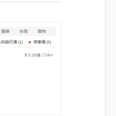
醫療
休閒
寵物
警消
公共自行車
停車場
(
1
)
(
5
)
9.2
分鐘 /
724m