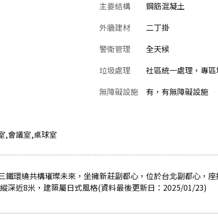
主要結構
鋼筋混凝土
外牆建材
二丁掛
警衛管理
全天候
垃圾處理
社區統一處理，專區
無障礙設施
有，有無障礙設施
室,會議室,桌球室
三鐵環繞共構璀璨未來，坐擁新莊副都心，位於台北副都心，座
縱深近8米，建築屬日式風格(資料最後更新日：2025/01/23)