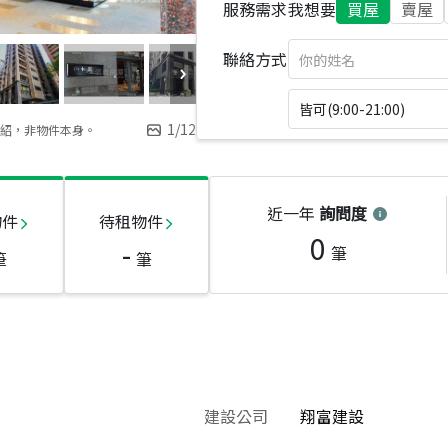
服務需求
我想要
買屋
賣屋
聯絡方式
皆可(9:00-21:00)
1
/
12
紹，非物件本身。
近一年
詢問度
物件
待租物件
0
-
筆
筆
筆
建設公司
翔富建設