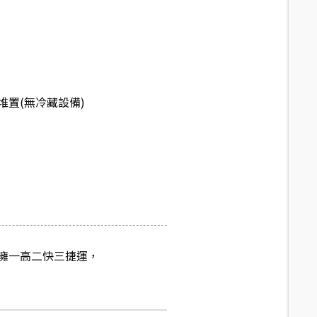
堆置(無冷藏設備)
擁一高二快三捷運，