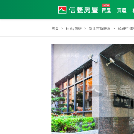
買屋
賣屋
首頁
社區/商辦
新北市新莊區
歐洲村-御
2025年2月區成件TOP2
2025年2月業績破百萬經紀人