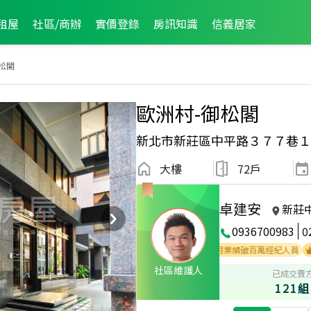
租屋
社區/商辦
實價登錄
房訊知識
信義居家
松閣
歐洲村-御松閣
新北市新莊區中平路３７７巷１
大樓
72戶
卓建安
新莊
0936700983
0
員
2022年3月業績破百萬經紀人員
2020年9月業績破百萬經紀人員
202
社區維護人
已成交賣
121組