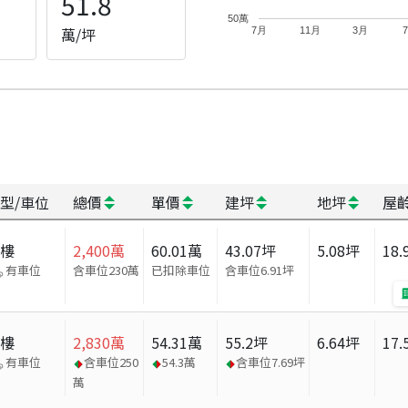
51.8
50萬
萬/坪
7月
11月
3月
型/車位
總價
單價
建坪
地坪
屋
大樓
2,400
萬
60.01
萬
43.07
坪
5.08
坪
18.
有車位
含車位230萬
已扣除車位
含車位
6.91
坪
大樓
2,830
萬
54.31
萬
55.2
坪
6.64
坪
17.
有車位
含車位
250
54.3
萬
含車位
7.69
坪
萬