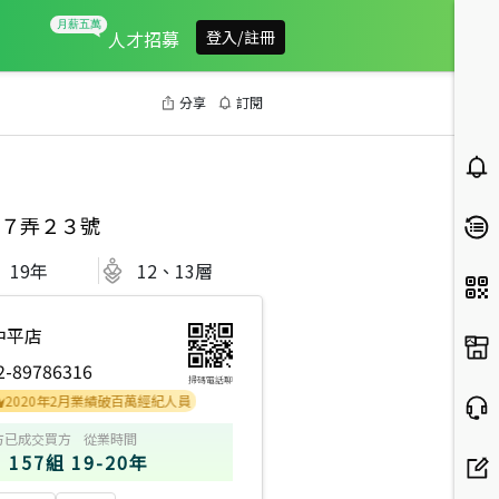
人才招募
登入/註冊
分享
訂閱
７弄２３號
19
年
12、13層
中平店
2-89786316
掃碼電話聊
0年2月業績破百萬經紀人員
方
已成交買方
從業時間
157組
19-20年