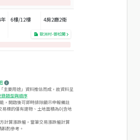
4
年
6
樓/
12
樓
4房2廳2衛
歐洲村-御松閣
明
之「主要用途」資料推估而成，故資料呈
登錄類型與順序
功能，開啟後可即時排除顯示申報備註
易標的僅有建物、土地面積為0(含地
合方計算漲跌幅，當筆交易漲跌幅計算
請斟酌參考。