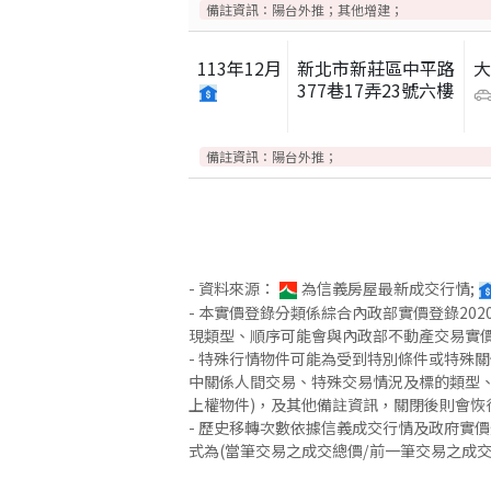
備註資訊：
陽台外推；其他增建；
113
年
12
月
新北市新莊區中平路
377巷17弄23號六樓
備註資訊：
陽台外推；
- 資料來源：
為信義房屋最新成交行情;
- 本實價登錄分類係綜合內政部實價登錄2
現類型、順序可能會與內政部不動產交易實
- 特殊行情物件可能為受到特別條件或特殊
中關係人間交易、特殊交易情況及標的類型、
上權物件)，及其他備註資訊，關閉後則會恢
- 歷史移轉次數依據信義成交行情及政府實
式為(當筆交易之成交總價/前一筆交易之成