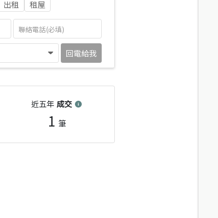
出租
租屋
回電給我
近五年
成交
1
筆