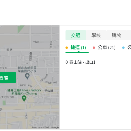
交通
學校
購物
捷運
公車
(
1
)
(
21
)
0
泰山站 - 出口1
機能