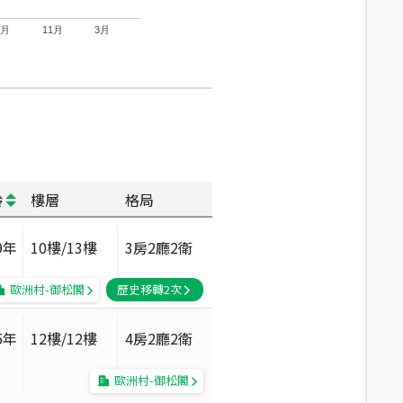
7月
11月
3月
齡
樓層
格局
9
年
10
樓/
13
樓
3房2廳2衛
歐洲村-御松閣
歷史移轉
2
次
5
年
12
樓/
12
樓
4房2廳2衛
歐洲村-御松閣