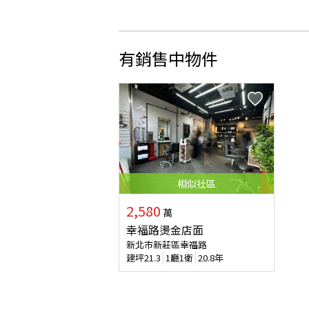
有銷售中物件
相似
社區
2,580
萬
幸福路燙金店面
新北市新莊區幸福路
建坪
21.3
1廳1衛
20.8年