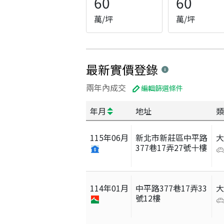
60
60
萬/坪
萬/坪
最新實價登錄
兩年內成交
編輯篩選條件
年月
地址
類
115
年
06
月
新北市新莊區中平路
377巷17弄27號十樓
114
年
01
月
中平路377巷17弄33
號12樓