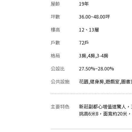
屋齡
19
年
坪數
36.00~48.00坪
樓高
12、13層
戶數
72戶
格局
3房,4房,3-4房
公設比
27.50%~28.00%
公共設施
花園,健身房,遊戲室,圖書
主要特色
新莊副都心增值道驚人，
挑高6米8，面寬約20米，