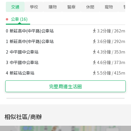
交通
學校
購物
醫療
休閒
寵物
警
公車
(
16
)
0
新莊高中(中平路)公車站
3.2
分鐘 /
262m
1
新莊高中(中平路)公車站
3.6
分鐘 /
292m
2
中平國中公車站
4.3
分鐘 /
353m
3
中平國中公車站
4.6
分鐘 /
373m
4
新莊站公車站
5.5
分鐘 /
415m
完整周邊生活圈
相似社區/商辦