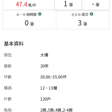
1
-
47.4
筆
筆
萬/坪
詢問度
成交
近一年
近五年
0
3
筆
筆
基本資料
類型
大樓
屋齡
20
年
坪數
30.00~35.00坪
樓高
12、13層
戶數
120戶
格局
2房,3房,4房,2-4房