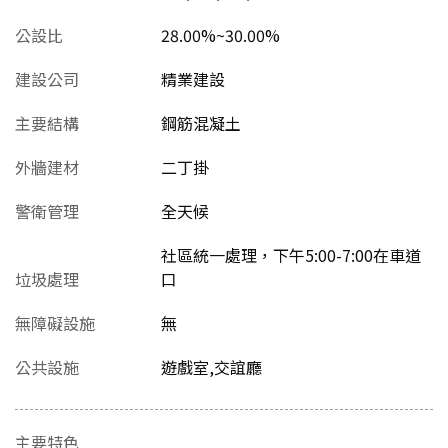
公設比
28.00%~30.00%
建設公司
精業建設
主要結構
鋼筋混凝土
外牆建材
二丁掛
警衛管理
全天候
社區統一處理，下午5:00-7:00在車道
垃圾處理
口
無障礙設施
無
公共設施
遊戲室,交誼廳
主要特色