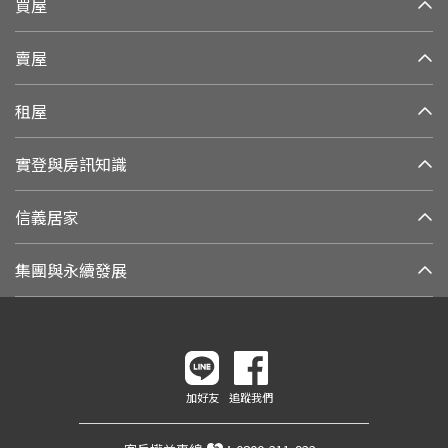
買屋
賣屋
租屋
實登與房訊知識
信義居家
集團與永續發展
加好友
追蹤我們