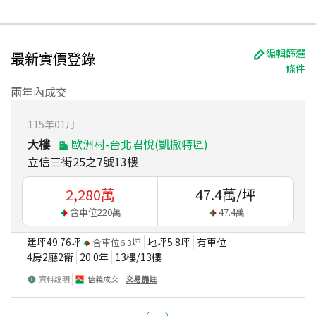
編輯篩選
最新實價登錄
條件
兩年內成交
115
年
01
月
大樓
歐洲村-台北君悅(凱撒特區)
立信三街25之7號13樓
2,280
萬
47.4
萬/坪
含車位
220
萬
47.4
萬
建坪
49.76
坪
地坪
5.8
坪
有車位
含車位
6.3
坪
4房2廳2衛
20.0
年
13
樓/
13
樓
資料說明
信義成交
交易備註