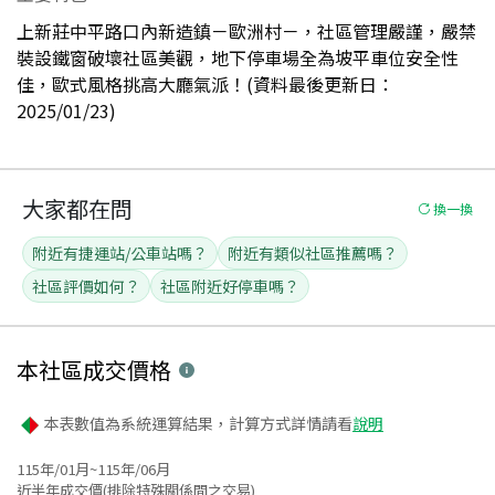
上新莊中平路口內新造鎮－歐洲村－，社區管理嚴謹，嚴禁
裝設鐵窗破壞社區美觀，地下停車場全為坡平車位安全性
佳，歐式風格挑高大廳氣派！(資料最後更新日：
2025/01/23)
大家都在問
換一換
附近有捷運站/公車站嗎？
附近有類似社區推薦嗎？
社區評價如何？
社區附近好停車嗎？
本社區
成交價格
本表數值為系統運算結果，計算方式詳情請看
說明
115年/01月~115年/06月
近半年成交價(排除特殊關係間之交易)