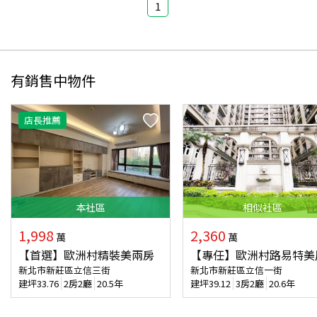
1
有銷售中物件
店長推薦
本
社區
相似
社區
1,998
2,360
萬
萬
【首選】歐洲村精裝美兩房
【專任】歐洲村路易特美
新北市新莊區立信三街
新北市新莊區立信一街
建坪
33.76
2房2廳
20.5年
建坪
39.12
3房2廳
20.6年