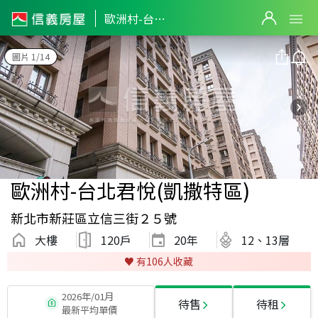
歐洲村-台北君悅(凱撒特區)
圖片 1/14
歐洲村-台北君悅(凱撒特區)
新北市新莊區立信三街２５號
大樓
120戶
20
年
12、13層
♥️ 有
106
人收藏
2026年/01月
待售
待租
最新平均單價