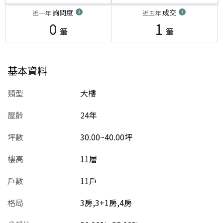
詢問度
成交
近一年
近五年
0
1
筆
筆
基本資料
類型
大樓
屋齡
24
年
坪數
30.00~40.00坪
樓高
11層
戶數
11戶
格局
3房,3+1房,4房