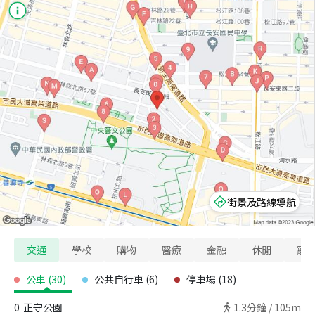
街景及路線導航
交通
學校
購物
醫療
金融
休閒
寵
公車
(
30
)
公共自行車
(
6
)
停車場
(
18
)
0
正守公園
1.3
分鐘 /
105m