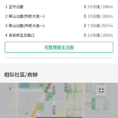
1
正守公園
2.5
分鐘 /
186m
2
華山公園(市民大道一)
3.5
分鐘 /
282m
3
華山公園(市民大道一)
7.3
分鐘 /
557m
4
長安新生北路口
3.2
分鐘 /
203m
完整周邊生活圈
相似社區/商辦