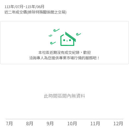
113年/07月~115年/06月
近二年成交價(排除特殊關係間之交易)
本社區
近期沒有成交紀錄，歡迎
洽詢專人為您提供專業市場行情的服務吧！
此時間區間內無資料
7
月
8
月
9
月
10
月
11
月
12
月