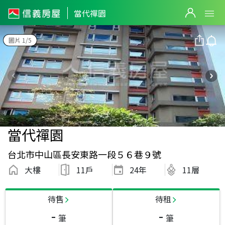
當代禪園
圖片 1/5
當代禪園
台北市中山區長安東路一段５６巷９號
大樓
11戶
24
年
11層
待售
待租
-
-
筆
筆