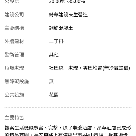
公設比
30.00%~35.00%
建設公司
綺華建設東生營造
主要結構
鋼筋混凝土
外牆建材
二丁掛
警衛管理
其他
垃圾處理
社區統一處理，專區堆置(無冷藏設備)
無障礙設施
無
公共設施
花園
主要特色
該案生活機能豐富、完整，除了老爺酒店、晶華酒店已成形
的精品商圈，長安東路上有傳統早市-中山市場；從基地步