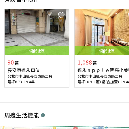
相似
社區
相似
社區
90
1,088
萬
萬
長安東達永車位
達永ａｐｐｌｅ明亮小美
台北市中山區長安東路二段
台北市中山區長安東路二段
建坪
6.73
19.4年
建坪
10.9
1廳1衛(含加蓋)
19.
周邊生活機能