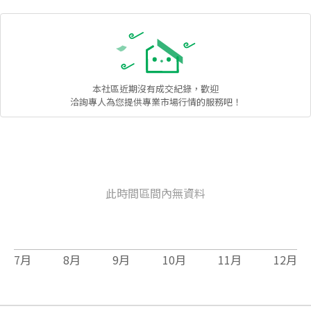
本社區
近期沒有成交紀錄，歡迎
洽詢專人為您提供專業市場行情的服務吧！
此時間區間內無資料
7
月
8
月
9
月
10
月
11
月
12
月