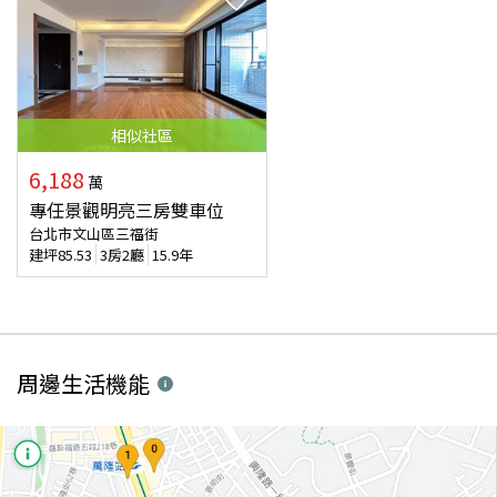
相似
社區
6,188
萬
專任景觀明亮三房雙車位
台北市文山區三福街
建坪
85.53
3房2廳
15.9年
周邊生活機能