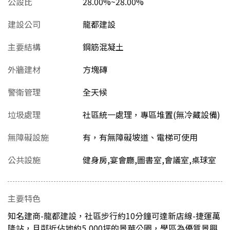
公設比
28.00%~28.00%
建設公司
龍都建設
主要結構
鋼筋混凝土
外牆建材
方塊磚
警衛管理
全天候
垃圾處理
社區統一處理，專區堆置(無冷藏設備)
無障礙設施
有，有無障礙坡道、電梯可使用
公共設施
健身房,宴會廳,圖書室,會議室,桌球室
主要特色
知名建商-龍都建設，社區步行約10分鐘可達新店線-捷運萬
隆站，且鄰近佔地約5,000坪的景華公園，學區為優質景興