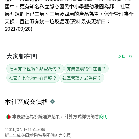
國中，更有知名私立靜心國民中小學暨幼稚園為鄰。 社區
房型規劃上已二房、三房及四房的產品為主，保全管理為全
天候，且社區有統一垃圾處理(資料最後更新日：
2021/09/28)
大家都在問
換一換
社區有車位嗎？類型為何？
有無裝潢物件在售？
社區有其他物件在售嗎？
社區管理方式為何？
本社區
成交價格
本表數值為系統運算結果，計算方式詳情請看
說明
113年/07月~115年/06月
近二年成交價(排除特殊關係間之交易)