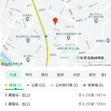
街景及路線導航
交通
學校
購物
醫療
休閒
寵物
重要
捷運
(
2
)
公車
(
15
)
公共自行車
(
2
)
停車場
(
5
)
0
萬隆站 - 出口2
6.2
分鐘 /
487m
1
萬隆站 - 出口1
8.2
分鐘 /
599m