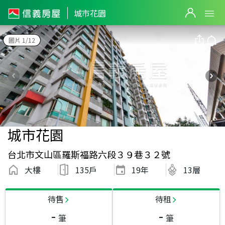
城市花園
圖片 1/12
城市花園
台北市文山區羅斯福路六段３９巷３２號
大樓
135戶
19
年
13層
待售
待租
-
-
筆
筆