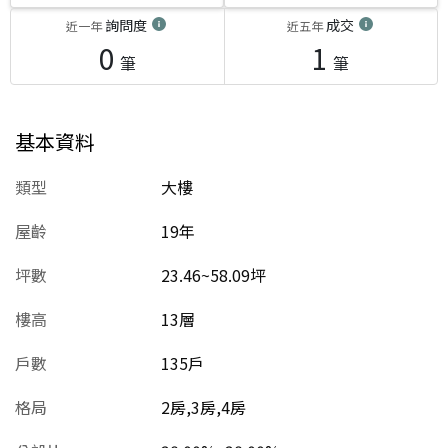
詢問度
成交
近一年
近五年
0
1
筆
筆
基本資料
類型
大樓
屋齡
19
年
坪數
23.46~58.09坪
樓高
13層
戶數
135戶
格局
2房,3房,4房