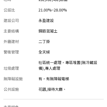
公設比
21.00%~28.00%
建設公司
永盈建設
主要結構
鋼筋混凝土
外牆建材
二丁掛
警衛管理
全天候
社區統一處理，專區堆置(無冷藏設
垃圾處理
備),專人處理
無障礙設施
有，有無障礙電梯
公共設施
花園,接待大廳、
主要特色