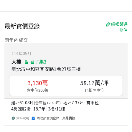
編輯篩選
最新實價登錄
條件
兩年內成交
114
年
05
月
大樓
君子集3
新北市中和區宜安路1巷27號三樓
3,130
萬
58.17
萬/坪
含車位300萬
已扣除車位
建坪
61.08
坪
地坪
7.37
坪
有車位
(含車位
12.43
坪)
4房2廳2衛
18.7
年
3
樓/
11
樓
資料說明
內政部實價登錄
交易備註