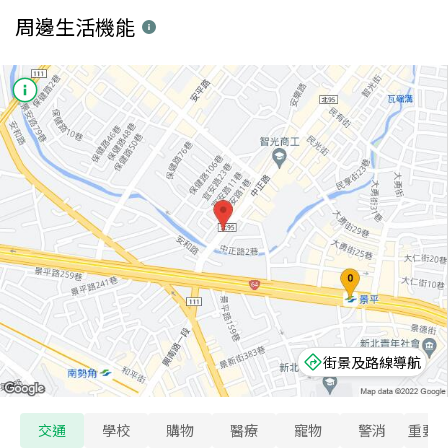
周邊生活機能
街景及路線導航
交通
學校
購物
醫療
寵物
警消
重要