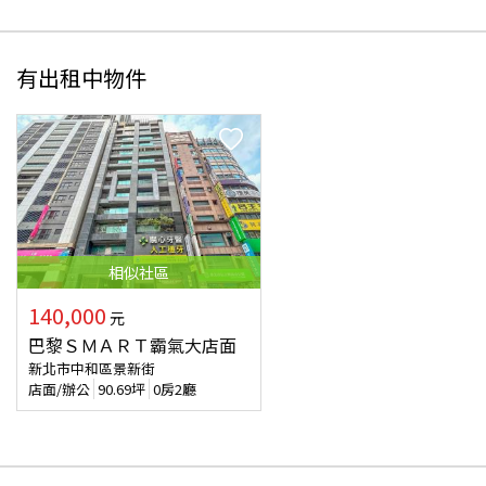
有出租中物件
相似
社區
140,000
元
巴黎ＳＭＡＲＴ霸氣大店面
新北市中和區景新街
店面/辦公
90.69
坪
0房2廳