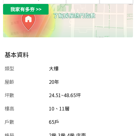
我家有多夯
>>
基本資料
類型
大樓
屋齡
20
年
坪數
24.51~48.65坪
樓高
10、11層
戶數
65戶
格局
2房,3房,4房,店面