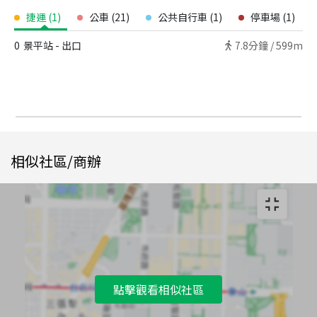
捷運
(
1
)
公車
(
21
)
公共自行車
(
1
)
停車場
(
1
)
0
景平站 - 出口
7.8
分鐘 /
599m
相似社區/商辦
點擊觀看相似社區