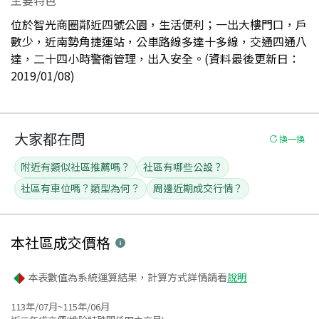
位於智光商圈鄰近四號公園，生活便利；一出大樓門口，戶
數少，近南勢角捷運站，公車路線多達十多線，交通四通八
達，二十四小時警衛管理，出入安全。(資料最後更新日：
2019/01/08)
大家都在問
換一換
附近有類似社區推薦嗎？
社區有哪些公設？
社區有車位嗎？類型為何？
周邊近期成交行情？
本社區
成交價格
本表數值為系統運算結果，計算方式詳情請看
說明
113年/07月~115年/06月