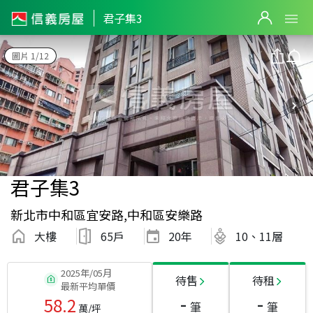
君子集3
圖片 1/12
君子集3
新北市中和區宜安路,中和區安樂路
大樓
65戶
20
年
10、11層
2025年/05月
待售
待租
最新平均單價
-
-
58.2
筆
筆
萬/坪