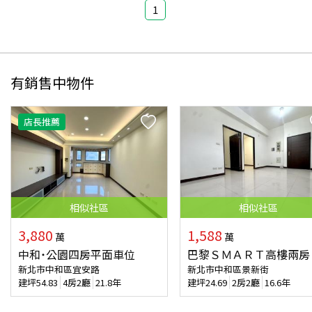
1
有銷售中物件
店長推薦
相似
社區
相似
社區
3,880
1,588
萬
萬
中和˙公園四房平面車位
巴黎ＳＭＡＲＴ高樓兩房
新北市中和區宜安路
新北市中和區景新街
建坪
54.83
4房2廳
21.8年
建坪
24.69
2房2廳
16.6年