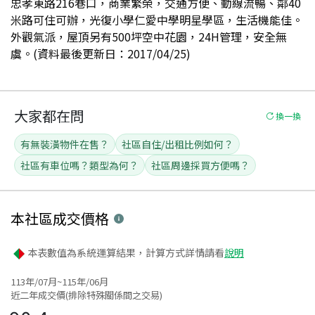
忠孝東路216巷口，商業繁榮，交通方便、動線流暢、鄰40
米路可住可辦，光復小學仁愛中學明星學區，生活機能佳。
外觀氣派，屋頂另有500坪空中花園，24H管理，安全無
虞。(資料最後更新日：2017/04/25)
大家都在問
換一換
有無裝潢物件在售？
社區自住/出租比例如何？
社區有車位嗎？類型為何？
社區周邊採買方便嗎？
本社區
成交價格
本表數值為系統運算結果，計算方式詳情請看
說明
113年/07月~115年/06月
近二年成交價(排除特殊關係間之交易)