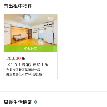
有出租中物件
相似
社區
26,000
元
《１０１捷運》忠駝１房
台北市信義區基隆路一段
獨立套房
14.97
坪
1房1廳
周邊生活機能