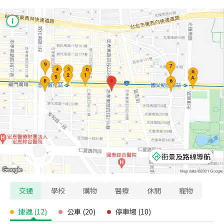
街景及路線導航
交通
學校
購物
醫療
休閒
寵物
捷運
(
12
)
公車
(
20
)
停車場
(
10
)