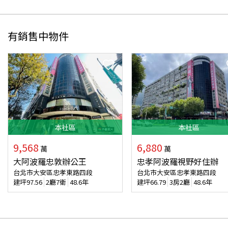
有銷售中物件
本
社區
本
社區
9,568
6,880
萬
萬
大阿波羅忠敦辦公王
忠孝阿波羅視野好住辦
台北市大安區忠孝東路四段
台北市大安區忠孝東路四段
建坪
97.56
2廳7衛
48.6年
建坪
66.79
3房2廳
48.6年