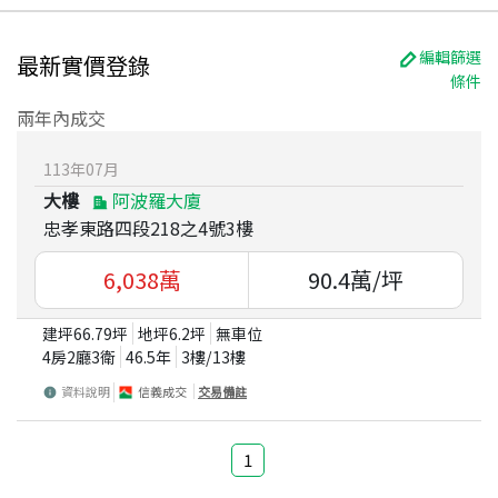
編輯篩選
最新實價登錄
條件
兩年內成交
113
年
07
月
大樓
阿波羅大廈
忠孝東路四段218之4號3樓
6,038
萬
90.4
萬/坪
建坪
66.79
坪
地坪
6.2
坪
無車位
4房2廳3衛
46.5
年
3
樓/
13
樓
資料說明
信義成交
交易備註
1