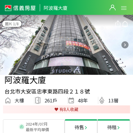
阿波羅大廈
圖片 1/8
阿波羅大廈
台北市大安區忠孝東路四段２１８號
大樓
261戶
48
年
13層
♥️ 有
8
人收藏
2024年/07月
待售
待租
最新平均單價