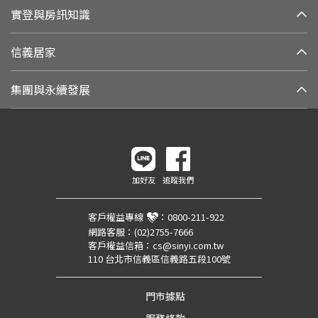
實登與房訊知識
信義居家
集團與永續發展
加好友
追蹤我們
客戶權益專線
：
0800-211-922
網路客服：
(02)2755-7666
客戶權益信箱：
cs@sinyi.com.tw
110 台北市信義區信義路五段100號
門市據點
服務條款