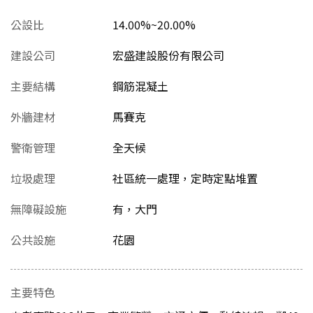
公設比
14.00%~20.00%
建設公司
宏盛建設股份有限公司
主要結構
鋼筋混凝土
外牆建材
馬賽克
警衛管理
全天候
垃圾處理
社區統一處理，定時定點堆置
無障礙設施
有，大門
公共設施
花園
主要特色