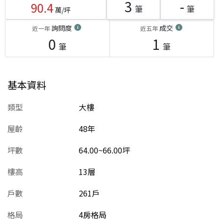
3
-
90.4
筆
筆
萬/坪
詢問度
成交
近一年
近五年
0
1
筆
筆
基本資料
類型
大樓
屋齡
48
年
坪數
64.00~66.00坪
樓高
13層
戶數
261戶
格局
4房格局