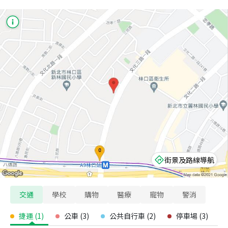
街景及路線導航
交通
學校
購物
醫療
寵物
警消
捷運
(
1
)
公車
(
3
)
公共自行車
(
2
)
停車場
(
3
)