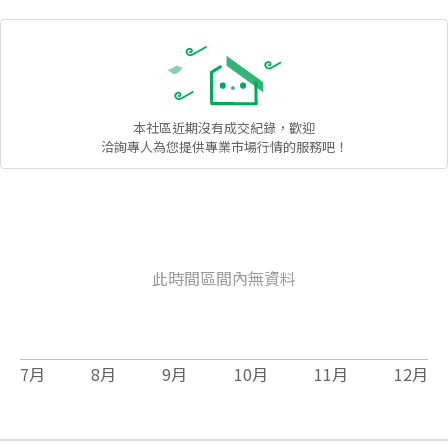
本社區
近期沒有成交紀錄，歡迎
洽詢專人為您提供專業市場行情的服務吧！
此時間區間內無資料
7
月
8
月
9
月
10
月
11
月
12
月