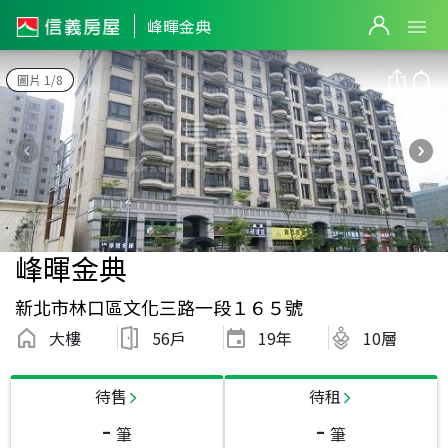
峰暉金典
圖片 1/8
峰暉金典
新北市林口區文化三路一段１６５號
大樓
56戶
19
年
10層
待售
待租
-
-
筆
筆