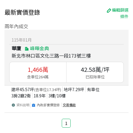
編輯篩選
最新實價登錄
條件
兩年內成交
115
年
01
月
華廈
峰暉金典
新北市林口區文化三路一段173號三樓
1,466
萬
42.58
萬/坪
含車位264萬
已扣除車位
建坪
45.57
坪
地坪
7.29
坪
有車位
(含車位
17.34
坪)
3房2廳2衛
18.9
年
3
樓/
10
樓
資料說明
內政部實價登錄
交易備註
1