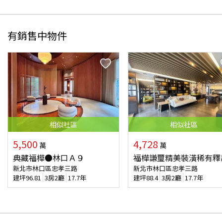
有銷售中物件
相似
社區
相似
社區
5,500
4,728
萬
萬
典藏福樺●林口Ａ９
福樺謙璽精美裝潢稀有釋
新北市林口區忠孝三路
新北市林口區忠孝三路
建坪
96.81
3房2廳
17.7年
建坪
88.4
3房2廳
17.7年