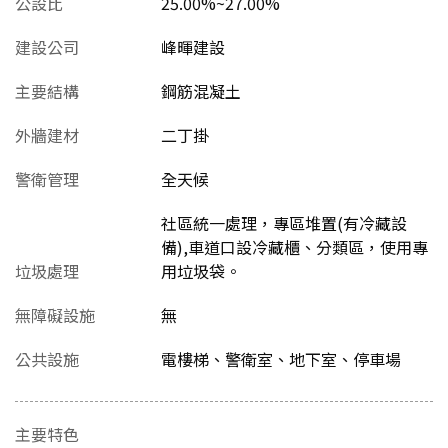
公設比
25.00%~27.00%
建設公司
峰暉建設
主要結構
鋼筋混凝土
外牆建材
二丁掛
警衛管理
全天候
社區統一處理，專區堆置(有冷藏設
備),車道口設冷藏櫃、分類區，使用專
垃圾處理
用垃圾袋。
無障礙設施
無
公共設施
電樓梯、警衛室、地下室、停車場
主要特色