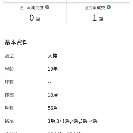
詢問度
成交
近一年
近五年
0
1
筆
筆
基本資料
類型
大樓
屋齡
19
年
坪數
--
樓高
10層
戶數
56戶
格局
3房,3+1房,4房,3房~4房