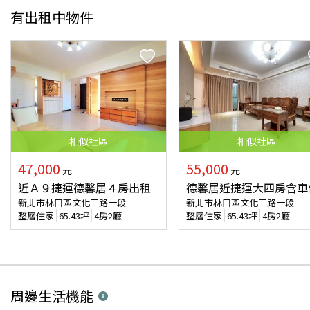
有出租中物件
相似
社區
相似
社區
47,000
55,000
元
元
近Ａ９捷運德馨居４房出租
德馨居近捷運大四房含車
新北市林口區文化三路一段
新北市林口區文化三路一段
整層住家
65.43
坪
4房2廳
整層住家
65.43
坪
4房2廳
周邊生活機能