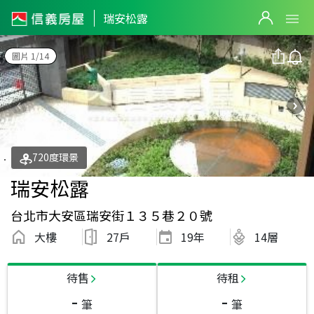
瑞安松露
圖片 1/14
720度環景
瑞安松露
台北市大安區瑞安街１３５巷２０號
大樓
27戶
19
年
14層
待售
待租
-
-
筆
筆