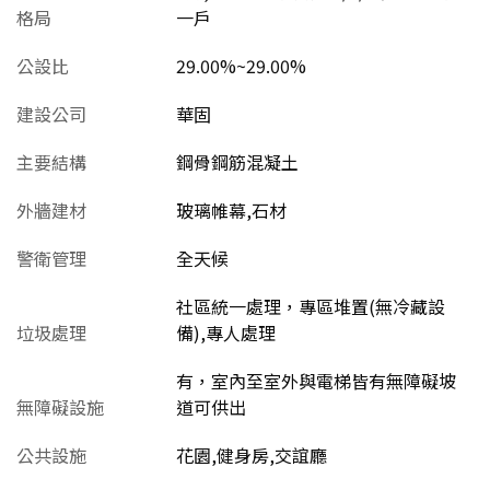
格局
一戶
公設比
29.00%~29.00%
建設公司
華固
主要結構
鋼骨鋼筋混凝土
外牆建材
玻璃帷幕,石材
警衛管理
全天候
社區統一處理，專區堆置(無冷藏設
垃圾處理
備),專人處理
有，室內至室外與電梯皆有無障礙坡
無障礙設施
道可供出
公共設施
花園,健身房,交誼廳