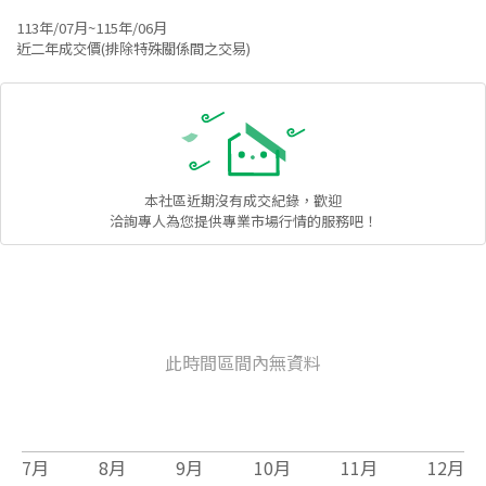
113年/07月~115年/06月
近二年成交價(排除特殊關係間之交易)
本社區
近期沒有成交紀錄，歡迎
洽詢專人為您提供專業市場行情的服務吧！
此時間區間內無資料
7
月
8
月
9
月
10
月
11
月
12
月