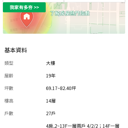
我家有多夯
>>
基本資料
類型
大樓
屋齡
19
年
坪數
69.17~82.40坪
樓高
14層
戶數
27戶
4房,2~13F一層兩戶 4/2/2；14F一層