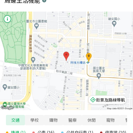
周邊生活機能
街景及路線導航
交通
學校
購物
醫療
休閒
寵物
警
捷運
(
1
)
公車
(
16
)
公共自行車
(
1
)
停車場
(
10
)