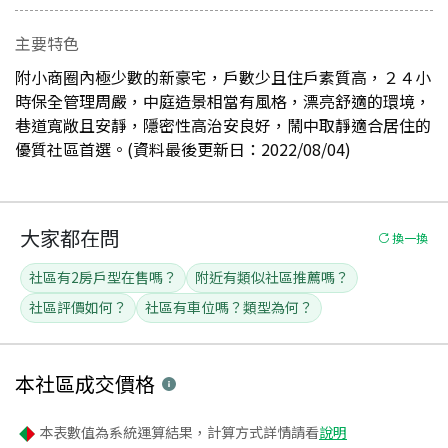
主要特色
附小商圈內極少數的新豪宅，戶數少且住戶素質高，２４小
時保全管理周嚴，中庭造景相當有風格，漂亮舒適的環境，
巷道寬敞且安靜，隱密性高治安良好，鬧中取靜適合居住的
優質社區首選。(資料最後更新日：2022/08/04)
大家都在問
換一換
社區有2房戶型在售嗎？
附近有類似社區推薦嗎？
社區評價如何？
社區有車位嗎？類型為何？
本社區
成交價格
本表數值為系統運算結果，計算方式詳情請看
說明