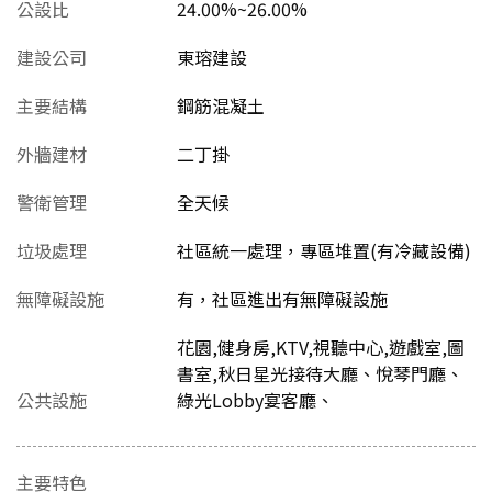
公設比
24.00%~26.00%
建設公司
東瑢建設
主要結構
鋼筋混凝土
外牆建材
二丁掛
警衛管理
全天候
垃圾處理
社區統一處理，專區堆置(有冷藏設備)
無障礙設施
有，社區進出有無障礙設施
花園,健身房,KTV,視聽中心,遊戲室,圖
書室,秋日星光接待大廳、悅琴門廳、
公共設施
綠光Lobby宴客廳、
主要特色