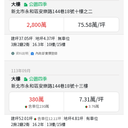
大樓
公園四季
新北市永和區安樂路144巷18號十樓之二
2,800
萬
75.58
萬/坪
建坪
37.05
坪
地坪
4.37
坪
無車位
3房2廳2衛
16.3
年
10
樓/
15
樓
資料說明
內政部實價登錄
113
年
09
月
大樓
公園四季
新北市永和區安樂路144巷18號十三樓
380
萬
7.31
萬/坪
含車位
230
萬
3.76
萬
建坪
52.01
坪
地坪
4.81
坪
有車位
含車位
12.11
坪
2房2廳2衛
16.2
年
13
樓/
15
樓