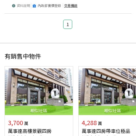
資料說明
內政部實價登錄
交易備註
1
有銷售中物件
相似
社區
相似
社區
3,700
4,288
萬
萬
萬事達高樓景觀四房
萬事達四房帶車位極品