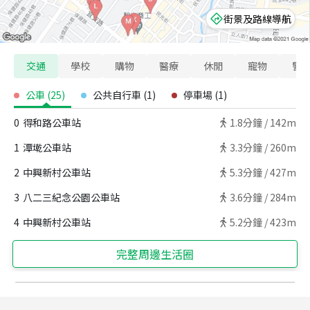
街景及路線導航
交通
學校
購物
醫療
休閒
寵物
警
公車
(
25
)
公共自行車
(
1
)
停車場
(
1
)
0
得和路公車站
1.8
分鐘 /
142m
1
潭墘公車站
3.3
分鐘 /
260m
2
中興新村公車站
5.3
分鐘 /
427m
3
八二三紀念公園公車站
3.6
分鐘 /
284m
4
中興新村公車站
5.2
分鐘 /
423m
完整周邊生活圈