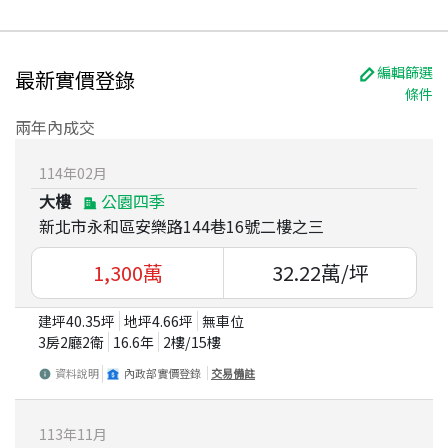
編輯篩選
最新實價登錄
條件
兩年內成交
114
年
02
月
大樓
公園四季
新北市永和區安樂路144巷16號二樓之三
1,300
萬
32.22
萬/坪
建坪
40.35
坪
地坪
4.66
坪
無車位
3房2廳2衛
16.6
年
2
樓/
15
樓
資料說明
內政部實價登錄
交易備註
113
年
11
月