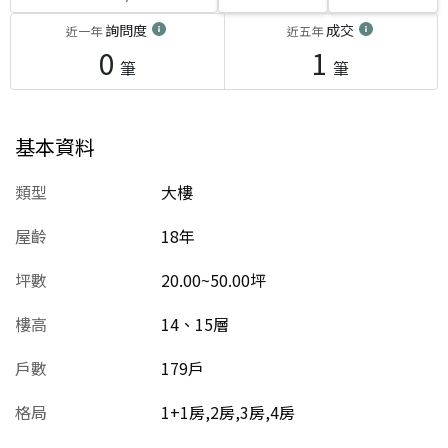
詢問度
成交
近一年
近五年
0
1
筆
筆
基本資料
類型
大樓
屋齡
18
年
坪數
20.00~50.00坪
樓高
14、15層
戶數
179戶
格局
1+1房,2房,3房,4房