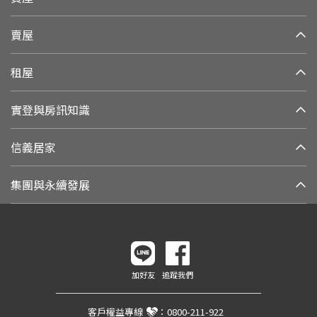
賣屋
租屋
實登與房訊知識
信義居家
集團與永續發展
加好友
追蹤我們
客戶權益專線
：
0800-211-922