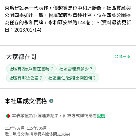
東瑢建設另一代表作，優越賞是位中和連勝街，社區質感與
公園四季如出一轍，皆屬華廈型單純社區，位在四號公園邊
為僅存的永和門牌﹝永和區安樂路144巷﹞。(資料最後更新
日：2023/01/14)
大家都在問
換一換
社區有2房戶型在售嗎？
社區管理費多少？
社區有哪些公設？
社區自住/出租比例如何？
本社區
成交價格
本表數值為系統運算結果，計算方式詳情請看
說明
113年/07月~115年/06月
近二年成交價(排除特殊關係間之交易)