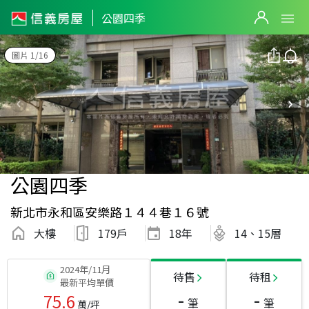
公園四季
圖片 1/16
公園四季
新北市永和區安樂路１４４巷１６號
大樓
179戶
18
年
14、15層
2024年/11月
待售
待租
最新平均單價
-
-
75.6
筆
筆
萬/坪