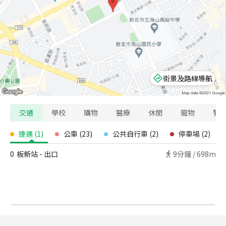
街景及路線導航
交通
學校
購物
醫療
休閒
寵物
警
捷運
(
1
)
公車
(
23
)
公共自行車
(
2
)
停車場
(
2
)
0
板新站 - 出口
9
分鐘 /
698m