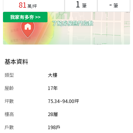
1
-
81
筆
筆
萬/坪
我家有多夯
>>
基本資料
類型
大樓
屋齡
17
年
坪數
75.34~94.00坪
樓高
28層
戶數
198戶