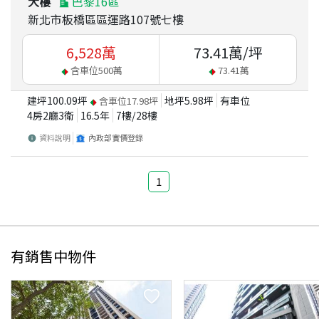
大樓
巴黎16區
新北市板橋區區運路107號七樓
6,528
萬
73.41
萬/坪
含車位
500
萬
73.41
萬
建坪
100.09
坪
地坪
5.98
坪
有車位
含車位
17.98
坪
4房2廳3衛
16.5
年
7
樓/
28
樓
資料說明
內政部實價登錄
1
有銷售中物件