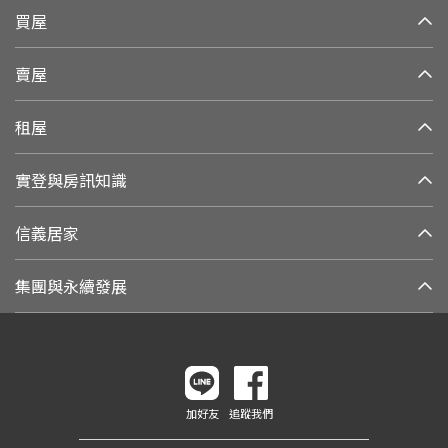
買屋
賣屋
租屋
實登與房訊知識
信義居家
集團與永續發展
加好友
追蹤我們