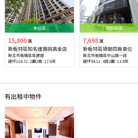
本
社區
相似
社區
15,800
7,698
萬
萬
新板特區知名連鎖挑高金店
新板特區領御四房車位
新北市板橋區區運路
新北市板橋區中山路一段
建坪
116.72
2廳2衛
17.6年
建坪
94.11
4房2廳
13.8年
有出租中物件