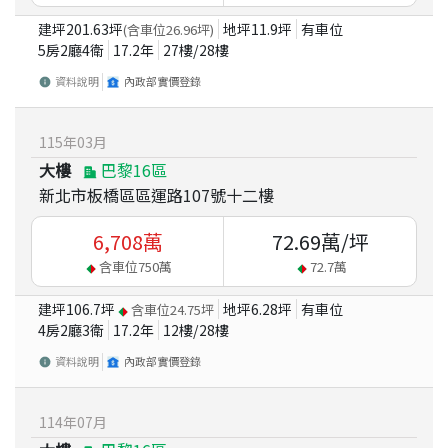
建坪
201.63
坪
地坪
11.9
坪
有車位
(含車位
26.96
坪)
5房2廳4衛
17.2
年
27
樓/
28
樓
資料說明
內政部實價登錄
115
年
03
月
大樓
巴黎16區
新北市板橋區區運路107號十二樓
6,708
萬
72.69
萬/坪
含車位
750
萬
72.7
萬
建坪
106.7
坪
地坪
6.28
坪
有車位
含車位
24.75
坪
4房2廳3衛
17.2
年
12
樓/
28
樓
資料說明
內政部實價登錄
114
年
07
月