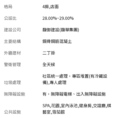
格局
4房,店面
公設比
28.00%~29.00%
建設公司
馥御建設(馥華集團)
主要結構
鋼骨鋼筋混凝土
外牆建材
二丁掛
警衛管理
全天候
社區統一處理，專區堆置(有冷藏設
垃圾處理
備),專人處理
無障礙設施
有，無障礙電梯、出入無障礙設施
SPA,花園,室內泳池,健身房,交誼廳,棋
公共設施
藝室,雪茄館