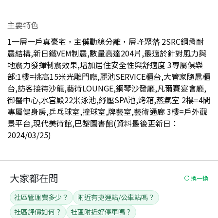
主要特色
1一層一戶真豪宅，主僕動線分離，層峰聚落 2SRC鋼骨耐
震結構,新日鐵VEM制震,數量高達204片,最適於針對風力與
地震力發揮制震效果,增加居住安全性與舒適度 3專屬俱樂
部:1樓=挑高15米光雕門廳,麗池SERVICE櫃台,大管家隨扈櫃
台,訪客接待沙龍,藝術LOUNGE,鋼琴沙發廳,凡爾賽宴會廳,
御醫中心,水宮殿22米泳池,紓壓SPA池,烤箱,蒸氣室 2樓=4間
專屬健身房,乒乓球室,撞球室,牌藝室,藝術通廊 3樓=戶外觀
景平台,現代美術館,巴黎圖書館(資料最後更新日：
2024/03/25)
大家都在問
換一換
社區管理費多少？
附近有捷運站/公車站嗎？
社區評價如何？
社區附近好停車嗎？