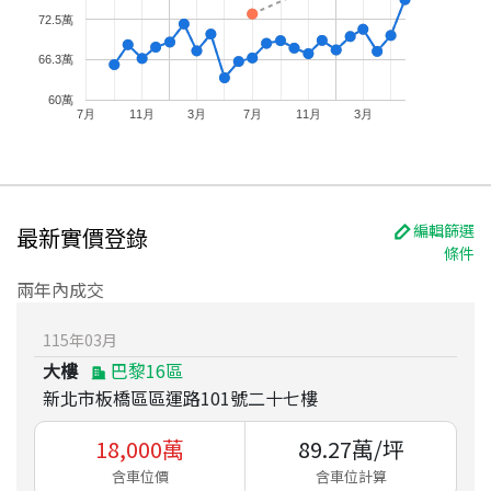
72.5萬
66.3萬
60萬
7月
11月
3月
7月
11月
3月
編輯篩選
最新實價登錄
條件
兩年內成交
115
年
03
月
大樓
巴黎16區
新北市板橋區區運路101號二十七樓
18,000
萬
89.27
萬/坪
含車位價
含車位計算