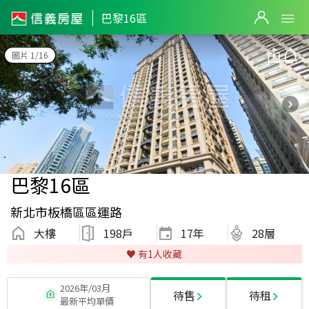
巴黎16區
圖片 1/16
巴黎16區
新北市板橋區區運路
大樓
198戶
17
年
28層
♥️ 有
1
人收藏
2026年/03月
待售
待租
最新平均單價