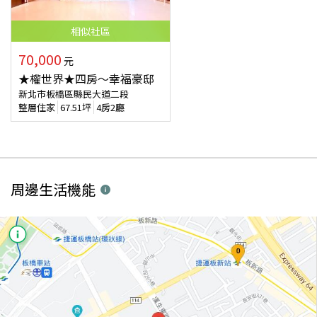
相似
社區
70,000
元
★權世界★四房～幸福豪邸
新北市板橋區縣民大道二段
整層住家
67.51
坪
4房2廳
周邊生活機能